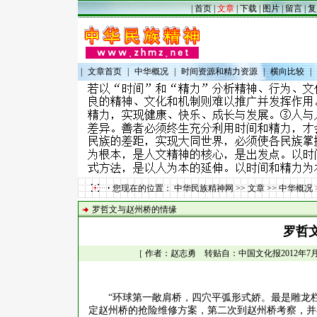
|
首页
|
文章
|
下载
|
图片
|
留言
|
复
|
文章首页
|
中华概况
|
时间资源和精力资源
|
横向比较
|
您现在的位置：
中华民族精神网
>>
文章
>>
中华概况
罗哲文与赵州桥的情缘
罗哲
［ 作者：赵志勇 转贴自：中国文化报2012年7月5日
“环球第一敞肩桥，四穴平弧形式娇。最是雕龙
定赵州桥的抢险维修方案，第二次到赵州桥考察，并