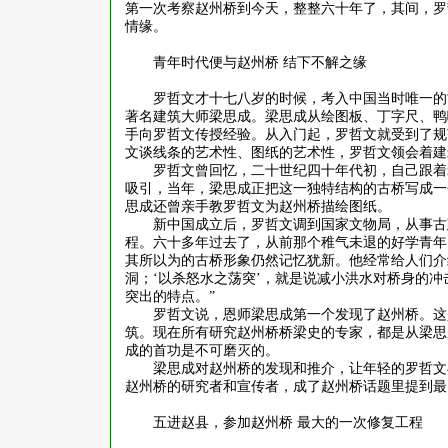
第一次考察赵州桥到今天，整整六十年了，其间，罗
情缘。
青年时代便与赵州桥
结下不解之缘
罗哲文才十七八岁的时候，考入中国当时唯一的
著名建筑大师梁思成。梁思成从绘图板、丁字尺、鸭
手向罗哲文传授经验。从入门起，罗哲文就受到了规
文谈线条的艺术性、图纸的艺术性，罗哲文领会着建
罗哲文曾回忆，二十世纪四十年代初，自己跟着
吸引，当年，梁思成正把这一独特结构的古桥写成一
思成还曾亲手教罗哲文为赵州桥描绘图纸。
新中国成立后，罗哲文调到国家文物局，从事古
程。六十多年过去了，从前那个稚气未退的好学青年
其所以为的古桥形象仍然记忆犹新。他经常给人们介
洞；‘以杀怒水之荡突’，就是说减小洪水对桥身的
突出的特点。”
罗哲文说，恩师梁思成第一个发现了赵州桥。这
筑。现在所有研究赵州桥桥梁史的专家，都是从梁思
成的首功是不可磨灭的。
梁思成对赵州桥的发现和推介，让年轻的罗哲文
赵州桥的研究者和宣传者，成了赵州桥话题里提到最
五进赵县，参加赵州桥
最大的一次修复工程