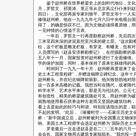
鉴于赵州桥在世界桥梁史上的划时代地位，文化
月，罗哲文、祁英涛、里正等从北京风尘仆仆来到赵
四日），文化部再派专家刘致平、罗哲文等十一人实
修缮赵州桥。他在一九九九年七月六日中央电视台国
得了，的确是惊叹不已。因为文物必须得看原物，用
一见钟情的心情溢于言表。
一年后，罗哲文一行再度勘察赵州桥，先后四次
三米至四米深的淤泥直挖至河床的硬土层。
“这次勘
柱，这个栏板是雕龙栏板，有穿龙、有蟠龙，也有对
人员撰写的《赵县安济桥勘察记》，在挖掘勘察的基
五八年十一月，国家投资对赵州桥进行了全面修缮。
学的保护加固，同时，基本保持了原来壮丽雄伟的风
时间到了一九九一年十月，赵州桥再度迎来了金
史土木工程里程碑”，并赠送铜牌立碑纪念。这年十
赵州桥头，并在纪念铜牌前留影。他兴致勃勃地对陪
设一百多米高楼的记载。我想当时在隋代，或者隋代
科学水平、艺术水平来说，那是无与伦比的。公元七
有创造性，精美的桥梁建筑随处可见，而赵州桥为破
就熟地使用着石拱券这种古老而又坚固的建筑结构，
看上去是如此的轻巧与和谐。特别应该指出的是，聪
不起的发明。”此后，《璀璨时空——石家庄历史文
桥：“新中国成立后，赵州桥被列为全国重点文物保
响。美国土木工程师学会选定赵州桥为‘国际历史土木
罗老最后一次走进赵县是在二〇〇五年的六月一
会会长、国家文物局古建筑专家组组长。
“我也投一