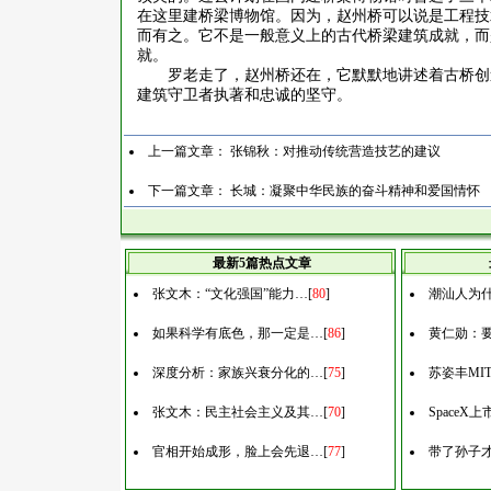
在这里建桥梁博物馆。因为，赵州桥可以说是工程技
而有之。它不是一般意义上的古代桥梁建筑成就，而
就。
罗老走了，赵州桥还在，它默默地讲述着古桥创
建筑守卫者执著和忠诚的坚守。
上一篇文章：
张锦秋：对推动传统营造技艺的建议
下一篇文章：
长城：凝聚中华民族的奋斗精神和爱国情怀
最新5篇热点文章
张文木：“文化强国”能力…
[
80
]
潮汕人为什
如果科学有底色，那一定是…
[
86
]
黄仁勋：
深度分析：家族兴衰分化的…
[
75
]
苏姿丰MI
张文木：民主社会主义及其…
[
70
]
Space
官相开始成形，脸上会先退…
[
77
]
带了孙子