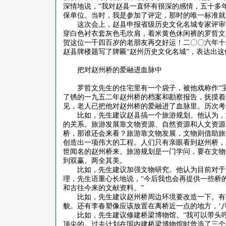
深情地说，“我对赵县一直怀有很深的感情，五十多
保单位。当时，我是参加了评定，那时的唯一标准就
这次会上，赵县申报省级历史文化名城专家评审
穿白色衬衣套灰色毛坎肩，着米黄色休闲裤的罗哲文
贺这位一千四百岁的老朋友再交好运！二〇〇六年十
赵县牌楼题写了牌匾
“赵州历史文化名城”，表达出
把对赵州桥的爱融进血脉中
罗哲文先生的住宅里有一个袋子，被他戏称作
“
了锈的一九五二年赵州桥的档案和勘察报告，抚摸着
见，老人已把他对赵州桥的爱融进了血脉里。历次考
比如，先生建议赵县搞一个旅游规划。他认为，
的关系。旅游发展靠文物资源、自然资源和人文资源
桥，那谁还会来看？旅游靠文物发展，文物则借助旅
创造出一项伟大的工程。人们只有亲眼看到赵州桥，
世闻名的赵州桥来。旅游规划是一门学问，要在文物
到双赢、两全其美。
比如，先生建议加强文物研究。他认为目前对于
理，先生语重心长地说，
“今后我也会再提供一些桥
和古往今来的文献资料。”
比如，先生建议赵州桥周边环境要改造一下。有
貌。还有李春塑像应该放置在离桥近一点的地方，
‘
比如，先生建议修建桥梁博物馆。
“我可以带头
顶尖的。过去计划在国内建桥梁博物馆时曾选了三个