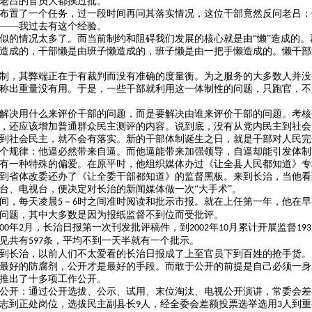
老吕的官员大都挨过批。
布置了一个任务，过一段时间再问其落实情况，这位干部竟然反问老吕：
——我过去有这个经验。
似的情况太多了。而当前制约和阻碍我们发展的核心就是由
“懒”造成的
造成的，干部懒是由班子懒造成的，班子懒是由一把手懒造成的。懒干部
制，其弊端正在于有裁判而没有准确的度量衡。为之服务的大多数人并没
称出重量没有用。于是，一些干部就利用这一体制性的问题，只跑官，不
解决用什么来评价干部的问题，而是要解决由谁来评价干部的问题。考核
，还应该增加普通群众民主测评的内容。说到底，没有从党内民主到社会
到社会民主，就不会有落实。新的干部体制诞生之日，就是干部对人民完
个规律：他逼必然带来自逼。而他逼能带来加强领导，自逼却能引发体制
有一种特殊的偏爱。在原平时，他组织媒体办过《让全县人民都知道》专
到省体改委还办了《让全委干部都知道》的监督黑板。来到长治，当他看
台、电视台，便决定对长治的新闻媒体做一次
“大手术”。
间，每天凌晨
－
时之间准时阅读和批示市报。就在上任第一年，他在早
5
6
问题，其中大多数是因为报纸监督不到位而受批评。
年
月，长治日报第一次刊发批评稿件，到
年
月累计开展监督
00
2
2002
10
193
见共有
条，平均不到一天半就有一个批示。
597
到长治，以前人们不太爱看的长治日报成了上至官员下到百姓的抢手货。
最好的防腐剂，公开才是最好的手段。而敢于公开的前提是自己必须一身
推出了十多项工作公开。
公开：通过公开选拔、公示、试用、末位淘汰、电视公开演讲，常委会差
志到正处岗位，选拔民主副县长
人，经全委会差额投票选举选用
人到重
9
3