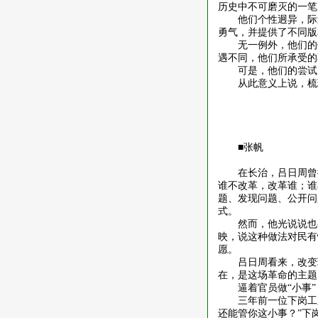
历史中不可磨灭的一笔
他们个性迥异，际
勇气，并提供了不同版
无一例外，他们的
遇不同，他们所承受的
可是，他们的尝试
从此意义上说，梳
■张帆
在长治，吕日周曾
谁不改革，改革谁；谁
题、发现问题、公开问
式。
然而，他光说说也
映，说这种做法对民有
愿。
吕日周看来，改变
在，是这场革命的主题
逼着官员做
“小事”
三年前一位下岗工
还能管你这小事？”下