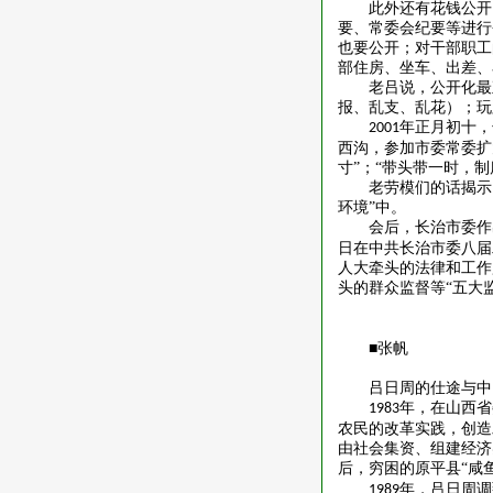
此外还有花钱公开
要、常委会纪要等进行
也要公开；对干部职工
部住房、坐车、出差、
老吕说，公开化最
报、乱支、乱花）；玩
年正月初十，
2001
西沟，参加市委常委扩
寸”；“带头带一时，制
老劳模们的话揭示
环境”中。
会后，长治市委作
日在中共长治市委八届
人大牵头的法律和工作
头的群众监督等“五大
■张帆
吕日周的仕途与中
年，在山西省
1983
农民的改革实践，创造
由社会集资、组建经济
后，穷困的原平县“咸
年，吕日周调
1989