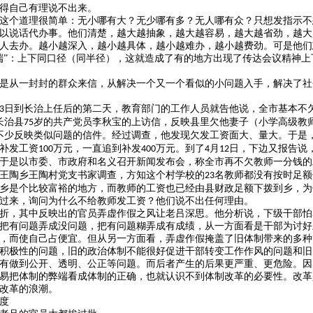
得自己有理说不出来。
这个道理很简单：无小哪有大？无少哪有多？无人哪有众？只想发指示不
以说话代办事。他们清楚，越大越抽象，越大越容易，越大越省劲，越大
人去办。越小越深入，越小越具体，越小越难办，越小越费劲。可是他们
端”：上下同口径（同半径），这就造成了有的地方出现了传达会议精神
是从一封封的群众来信，从解决一个又一个看似的小问题入手，解决了社
日到长治上任后的第二天，教育部门的工作人员就告他说，全市基本不
3
长治县
岁的共产党员李秋宝的上访信，反映县里欠他妻子（小学高级教
75
不少反映类似问题的信件。经过调查，他发现欠发工资面大、量大。于是
补发工资
万元，一直追到补发
万元。到了
月
日，下边又报告说
100
400
4
12
于是以市委、市政府和名义召开新闻发布会，称全市再不欠教师一分钱的
王陶乡王陶村党支书家调查，方知这个村学校的
名教师都没有按时足额
23
乡是个比较富裕的地方，而教师的工资也已经由县财政足额下拨到乡，为
过来，询问为什么不给教师发工资？他们说不出任何理由。
折，其中反映出的官员弄虚作假之风让老吕深思。他分析说，下级干部怕
把有问题弄成没问题，把有问题糊弄成有成绩，从一方面看是干部为讨好
，而使自己占便宜。但从另一方面看，弄虚作假掩盖了旧体制带来的多种
积极性的问题，旧的政治体制不能很好促进干部转变工作作风的问题和旧
有做到公开、透明、公正等问题。而后者产生的后果更严重、更危险。因
易把体制的弊端看成体制的正确，也就认识不到体制改革的必要性。改革
改革的浪潮。
度