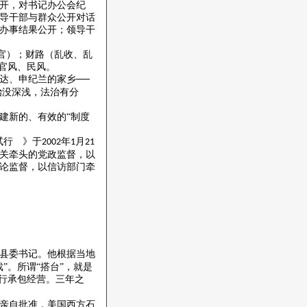
开，对书记办公会纪
导干部与群众公开对话
办事结果公开；领导干
闹官）；财路（乱收、乱
官风、民风。
达、申纪兰的家乡──
治没深浅，法治有分
建新的、有效的
“制度
试行 》于
年
月
2002
1
21
关牵头的党政监督，以
论监督，以信访部门牵
县委书记。他根据当地
”。所谓“搭台”，就是
行承包经营。三年之
亲自批准，美国西方石