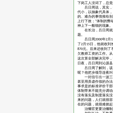
下岗工人没词了，总觉
吕日周说，其实，
代小，以抽象代具体，
的、难办的事情推给别
上行下效；“体制的弊
神上下一般细的现象。
在长治，吕日周就
题。
吕日周
年
月
2000
2
1
了
月
日，他就收到
2
15
元。后来还收到了
870
欠教师工资的工作。从
这次算全部解决完毕，
日夜，吕日周到沁源县
吕日周了解到，该
呢？他把乡领导连夜叫
一封信引出一波三
甚至用弄虚作假的办法
事求是的标准评价干部
体制带来不能充分调动
没有落实及制度落实没
来的问题，人们就很容
在的问题，就很难掀起
治懒官更要治懒制