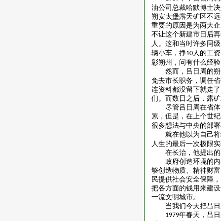
油公司总裁哈默博士决
朔安太堡露天矿区不远
重要的原因是为两大企
不让这个新建市日后再
人。这和当时许多同级
辆小车，挣
人的工资
10
彰朔州，问有什么经验
然而，吕日周的朔
免去市长职务，调任省
连资料都没留下就走了
们。而数日之后，露矿
尽管吕日周在省体
累，但是，在上个世纪
很多想法与中央的部署
就在他以为自己将
人生的最后一次极限实
在长治，他提出的
政府创造环境的内
够创造物质、精神财富
民提供社会安全保障，
把各方面的钱用来建设
一流文明城市。
当我们今天把吕日
年春天，吕日
1979