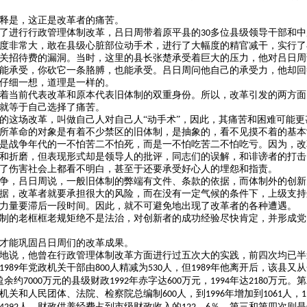
释是，这正是改革者的痛苦。
了进行行政管理体制改革，吕日周带着原平县的
多位县级领导干部和中
30
度非常大，敢在县级心脏部位动手术，进行了大幅度的精官减干，实行了
关招待费的漏洞。当时，这里的县长张楚承受着巨大的压力，他对吕日周
能承受，你砍它一条胳膊，也能承受。吕日周问他自己的承受力，他却回
仔细一想，道理是一样的。
着当前代表改革和原本代表旧体制的双重身份。所以，改革引发的两方面
就等于自己选择了痛苦。
的这场改革，叫做自己人对自己人
“动手术”，因此，其痛苦和困难可能
所革命的对象是有着不少禁区的旧体制，是抽象的，看不见摸不着的基本
是战争年代的一不怕苦二不怕死，而是一不怕吃苦二不怕吃亏。因为，改
和折磨，但表现形式却是领导人的批评，同志们的误解，和诽谤者的打击
了伤害社会上都看不明白，甚至于还要承受好心人的埋怨和指责。
争，吕日周说，一般旧体制的弊端有文件、条款的依据，而体制外的创新
据，改革者就要承担很大的风险，而在没有一定气候的条件下，上级支持
力量要滞后一段时间。因此，就不可避免地出现了改革者的各种遭遇。
制的老框框老规矩绝不是法治，对创新者的成功经验尽快肯定，并形成党
才能巩固吕日周们的改革成果。
地说，他曾在行政管理体制改革方面进行过五次大的实践，前四次均已半
年党政机关干部由
人精减为
人，但
年他离开后，该县又从
1989
800
530
1989
盈余约
万元的县级财政
年赤字达
万元，
年达
万元。第
7000
1992
600
1994
2180
机关和人民团体、法院、检察院总编制
人，到
年增加到
人，
600
1996
1061
1
人，财政供养经费占到市级财政收入的
．
％。第三和第四次则是