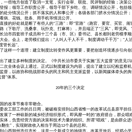
，一些地方创造了取消一支笔，实行会审、联批、民评制的经验；决策公
登报；领导工作职责公开，领导干部下乡吃、住、调研情况公开，包括领
的处分情况公开；抓不落实的人和事公开；各级各部门挤水分情况公开；
看病、花钱、批条、用手机等情况公开。
直接的好处就是断了有些人的
“三路”：即“官路”（跑官、要官、买官、
路（下歌厅、洗桑拿、玩扑克、打麻将），并且端正了“三风”，即党风、
长治市四套班子成员和十三个县（市、区）委书记、县长都到老劳模李顺
大会。会上，老劳模们提出：“人叫人干人不干，制度调动千千万”；“人
度管长远”。
了这样一个道理：建立制度比转变作风更重要，要把创造环境逐步引向创
出了建立多种制度的决定。《中共长治市委关于实施
“五大监督”的意见
二次全体会议上通过。正式以制度建设为内容，提出了建立以纪检监察机
监督，以政协和统战部牵头的民主和民主党派监督，以新闻媒体牵头的舆
监督”体系。
年的三个决定
20
国的改革节奏非常吻合。
委农工部工作的吕日周，被破格安排到山西省惟一的改革试点县原平担任
发展了一种崭新的城乡经济组织形式，即风靡一时的“政府搭台，群众唱戏
实体，负责经营方面的决策和技术力量的组织。所谓“唱戏”，是由群众进
鱼翻生”，实现财政收入相当于周边
个县的总和。
12
到山西朔州市任市长，这是一个新成立的地级市。改革开放后，经邓小平