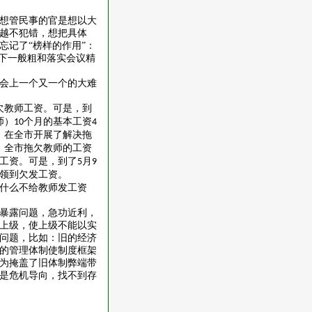
想管民事的官是想以大
越不犯错，想把具体
忘记了
“榜样的作用”：
上下一般粗和落实会议精
会上一个又一个的大难
欠教师工资。可是，到
师）
个月的基本工资
10
4
，在全市开展了解决拖
，全市拖欠教师的工资
工资。可是，到了
月
5
9
领到欠发工资。
什么不给教师发工资
暴露问题，急功近利，
上级，使上级不能以实
问题，比如：旧的经济
的管理体制使制度框架
为掩盖了旧体制弊端带
是危机导向，找不到存