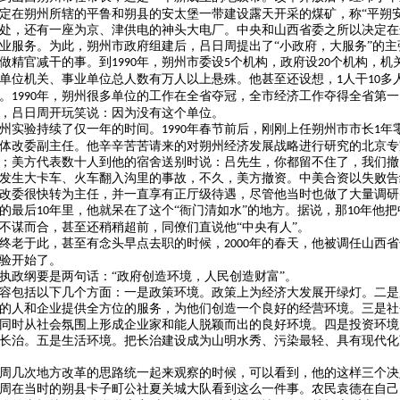
定在朔州所辖的平鲁和朔县的安太堡一带建设露天开采的煤矿，称“平朔
处，还有一座为京、津供电的神头大电厂。中央和山西省委之所以决定在
业服务。为此，朔州市政府组建后，吕日周提出了“小政府，大服务”的
做精官减干的事。到
年，朔州市委设
个机构，政府设
个机构，机
1990
5
20
单位机关、事业单位总人数有万人以上悬殊。他甚至还设想，
人干
多
1
10
。
年，朔州很多单位的工作在全省夺冠，全市经济工作夺得全省第一
1990
，吕日周开玩笑说：因为没有这个单位。
州实验持续了仅一年的时间。
年春节前后，刚刚上任朔州市市长
年
1990
1
体改委副主任。他辛辛苦苦请来的对朔州经济发展战略进行研究的北京专
；美方代表数十人到他的宿舍送别时说：吕先生，你都留不住了，我们撤
发生大卡车、火车翻入沟里的事故，不久，美方撤资。中美合资以失败告
改委很快转为主任，并一直享有正厅级待遇，尽管他当时也做了大量调研
的最后
年里，他就呆在了这个“衙门清如水”的地方。据说，那
年他把
10
10
不谋而合，甚至还稍稍超前，同僚们直说他“中央有人”。
终老于此，甚至有念头早点去职的时候，
年的春天，他被调任山西省
2000
验开始了。
执政纲要是两句话：
“政府创造环境，人民创造财富”。
容包括以下几个方面：一是政策环境。政策上为经济大发展开绿灯。二是
的人和企业提供全方位的服务，为他们创造一个良好的经营环境。三是社
同时从社会氛围上形成企业家和能人脱颖而出的良好环境。四是投资环境
长治。五是生活环境。把长治建设成为山明水秀、污染最轻、具有现代化
周几次地方改革的思路统一起来观察的时候，可以看到，他的这样三个决
周在当时的朔县卡子町公社夏关城大队看到这么一件事。农民袁德在自己