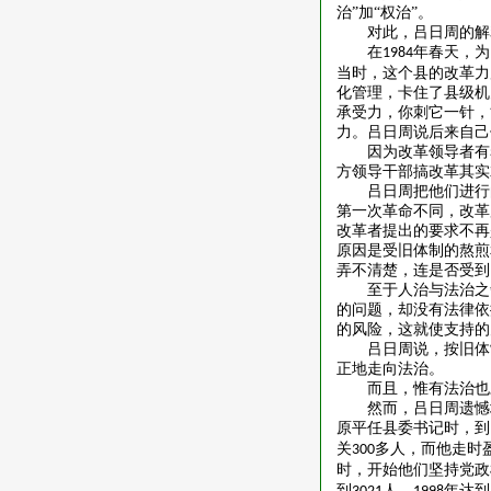
治”加“权治”。
对此，吕日周的解
在
年春天，为
1984
当时，这个县的改革力
化管理，卡住了县级机
承受力，你刺它一针，
力。吕日周说后来自己
因为改革领导者有
方领导干部搞改革其实
吕日周把他们进行
第一次革命不同，改革
改革者提出的要求不再
原因是受旧体制的熬煎
弄不清楚，连是否受到
至于人治与法治之
的问题，却没有法律依
的风险，这就使支持的
吕日周说，按旧体
正地走向法治。
而且，惟有法治也
然而，吕日周遗憾
原平任县委书记时，到
关
多人，而他走时
300
时，开始他们坚持党政
到
人，
年达到