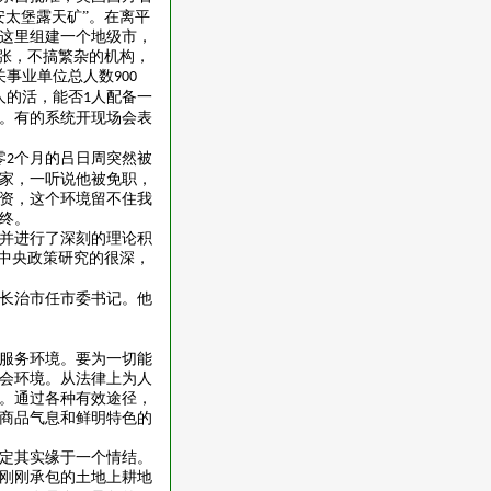
安太堡露天矿”。在离平
这里组建一个地级市，
主张，不搞繁杂的机构，
关事业单位总人数
900
人的活，能否
人配备一
1
。有的系统开现场会表
零
个月的吕日周突然被
2
家，一听说他被免职，
资，这个环境留不住我
终。
并进行了深刻的理论积
中央政策研究的很深，
长治市任市委书记。他
服务环境。要为一切能
会环境。从法律上为人
。通过各种有效途径，
商品气息和鲜明特色的
定其实缘于一个情结。
刚刚承包的土地上耕地