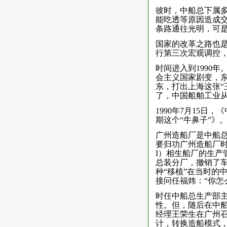
彼时，中船总下属
能吃透等原因造成交
条路通往光明，可
国家的改革之路也是
行第三次宏观调控
时间进入到1990
会主义国家剧变，东
东，打出上海这张“
了，中国船舶工业
1990年7月15
期这个“牛鼻子”》
广州造船厂是中船
要归功广州造船厂时
I）相生船厂的生产
总装分厂，撤销了
种“移植”在当时的
接问任福炜：“你怎
时任中船总生产部主
性。但，随后在中船
经理王荣生在广州召
计，转换造船模式，