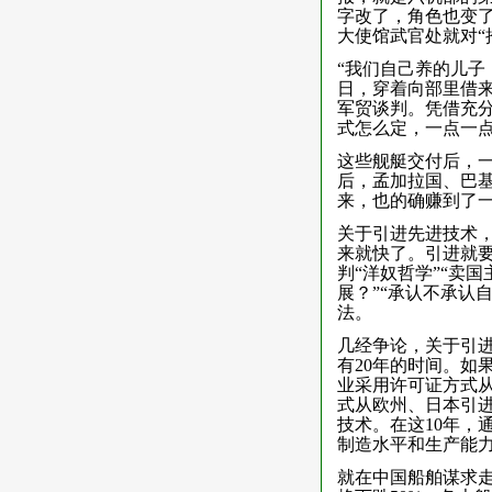
字改了，角色也变了
大使馆武官处就对“
“我们自己养的儿子
日，穿着向部里借来
军贸谈判。凭借充
式怎么定，一点一点
这些舰艇交付后，一
后，孟加拉国、巴
来，也的确赚到了
关于引进先进技术
来就快了。引进就要
判“洋奴哲学”“卖
展？”“承认不承认
法。
几经争论，关于引
有20年的时间。如
业采用许可证方式
式从欧州、日本引
技术。在这10年，
制造水平和生产能
就在中国船舶谋求走