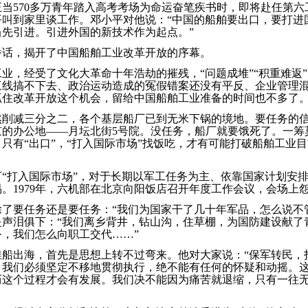
当570多万青年踏入高考考场为命运奋笔疾书时，即将赴任第六
叫到家里谈工作。邓小平对他说：“中国的船舶要出口，要打进国
先引进。引进外国的新技术作为起点。”
番话，揭开了中国船舶工业改革开放的序幕。
舶工业，经受了文化大革命十年浩劫的摧残，“问题成堆”“积重难返
三线搞不下去、政治运动造成的冤假错案还没有平反、企业管理
抓住改革开放这个机会，留给中国船舶工业准备的时间也不多了
然削减三分之二，各个基层船厂已到无米下锅的境地。要任务的
京的办公地——月坛北街5号院。没任务，船厂就要饿死了。一筹
只有“出口”，“打入国际市场”找饭吃，才有可能打破船舶工业
“打入国际市场”，对于长期以军工任务为主、依靠国家计划安
。1979年，六机部在北京向阳饭店召开年度工作会议，会场上
了要任务还是要任务：“我们为国家干了几十年军品，怎么说不
是声泪俱下：“我们离乡背井，钻山沟，住草棚，为国防建设献了
，我们怎么向职工交代……”
推船出海，首先是思想上转不过弯来。他对大家说：“保军转民，
，我们必须坚定不移地贯彻执行，绝不能有任何的怀疑和动摇。
历这个过程才会有发展。我们决不能因为痛苦就退缩，只有一往