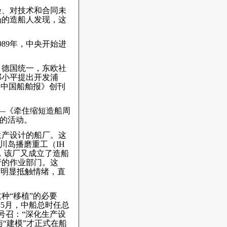
验、对技术和合同未
场的造船人发现，这
89年，中央开始进
发，德国统一，东欧社
邓小平提出开发浦
《中国船舶报》创刊
——《牵住缩短造船周
”的活动。
生产设计的船厂。这
川岛播磨重工（IH
年，该厂又成立了造船
产的作业部门。这
有明显抵触情绪，直
种“移植”的必要
年5月，中船总时任总
号召：“深化生产设
“建模”才正式在船