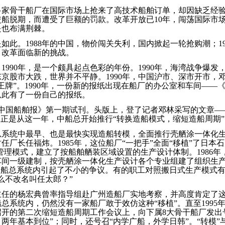
多家骨干船厂在国际市场上抢来了高技术船舶订单，却因缺乏经
船脱期，而遭受了巨额的罚款。改革开放已10年，闯荡国际市
是也布满荆棘。
如此。1988年的中国，物价闯关失利，国内掀起一轮抢购潮；19
，改革面临新的挑战。
年。1990年，是一个颇具起点色彩的年份。1990年，海湾战争爆
京股市大跌，世界并不平静。1990年，中国沪市、深市开市，
王牌”。1990年，一份新的报纸出现在船厂的办公室和车间——
从此有了一份自己的报纸。
日，《中国船舶报》第一期试刊。头版上，登了记者邓林采写的文章
。正是从这一年，中船总开始推行“转换造船模式，缩短造船周期
总系统中最早、也是最快实现造船转模，全面推行壳舾涂一体化
任厂长任福炜。1985年，这位船厂“一把手”全面“移植”了日本石
管理模式，建立了按船舶舾装区域设置的生产设计体制。1986
车间一级建制，按壳舾涂一体化生产设计各个专业组建了组织生
中船总系统内引起了不小的争议。有的职工对照搬日式生产模式
么不改名叫任太郎？”
任的杨宏典曾率指导组赴广州造船厂实地考察，并高度肯定了这
总系统内，仍然没有一家船厂敢于效仿这种“移植”。直至1995
开的第二次缩短造船周期工作会议上，向下属8大骨干船厂发出
两年基本到位”；同时，还号召“内学广船，外学日韩”。“转模”与