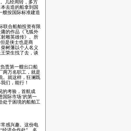
口。几经周转，多方
日本去造的船拿到国
第一艘按国际标准建造
国际联合船舶投资有限
金庸的作品《飞狐外
《射雕英雄传》。所
，但是侠士也是商
，柴树藩以个人名义
长王荣生找了去，谈
”负责第一艘出口船
厂两万名职工，就是
说。就这样，狂澜既
—我们，能行！
海况的考验，首航成
进国际市场’的第一
，给处于困境的船舶工
非常感兴趣。这份电
“经济合作处”。名