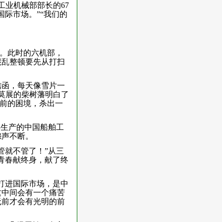
工业机械部部长的67
际市场。”“我们的
”。此时的六机部，
混乱整顿要先从打扫
。
信函，每天像雪片一
莫展的柴树藩明白了
目前的困境，杀出一
排生产的中国船舶工
怨声不断。
管就不管了！”从三
青春献终身，献了终
打进国际市场，是中
这中间会有一个痛苦
无前才会有光明的前