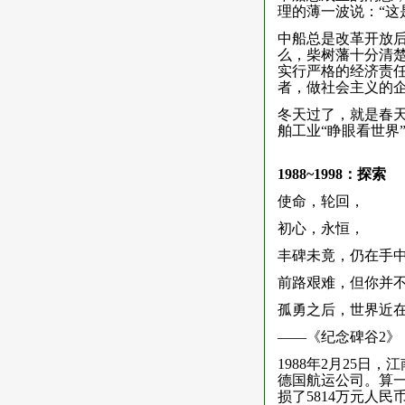
理的薄一波说：“这
中船总是改革开放
么，柴树藩十分清
实行严格的经济责
者，做社会主义的企
冬天过了，就是春天
舶工业“睁眼看世界
1988~1998：探索
使命，轮回，
初心，永恒，
丰碑未竟，仍在手
前路艰难，但你并
孤勇之后，世界近
——《纪念碑谷2》
1988年2月25日
德国航运公司。算一
损了5814万元人民币