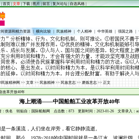
|
首页
|
文章
|
下载
|
图片
|
留言
|
复兴论坛
|
自选风格
|
时间资源和精力资源
|
横向比较
|
民族精神
|
个人精神
|
中华英雄
|
强国之路
|
华民族精神网
>>
文章
>>
民族精神
>>
民族意志
>>
磨炼意志
>> 正文
改革开放40年
海上潮涌——中国船舶工业改革开放40年
者：佚名 转贴自：国际船舶网 点击数：873 更新时间：2023-01-26 文章录入：adm
间是一条溪流，人们坐在岸旁，看它静静流逝。
时间，那么，1978~2018的中国时间就是一条江水，波澜壮阔