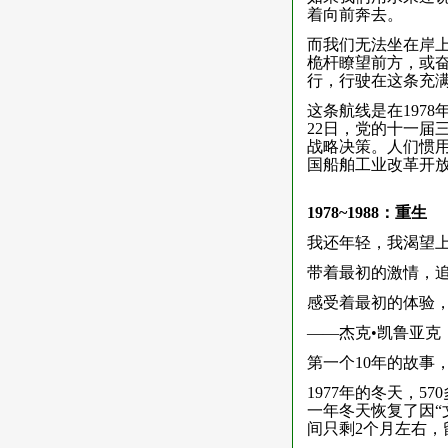
着向前奔去。
而我们无法坐在岸
桅杆瞭望前方，或奋
行，行驶在这条充
这条航线是在1978
22日，党的十一届
战略决策。人们惯
国船舶工业改革开
1978~1988：重生
我还年轻，我渴望
带着最初的激情，
感受着最初的体验
——杰克•凯鲁亚克
第一个10年的故事
1977年的冬天，
一年冬天恢复了因“
间只剩2个月左右