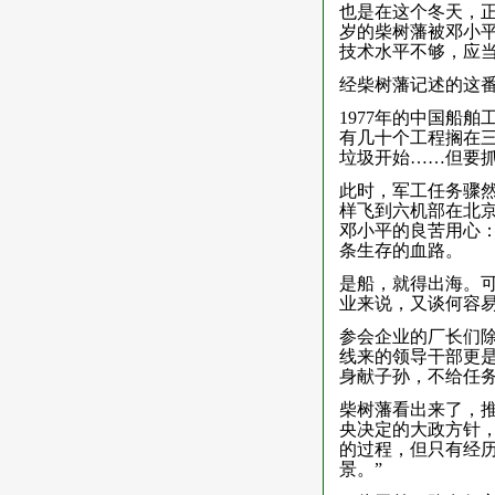
也是在这个冬天，正
岁的柴树藩被邓小平
技术水平不够，应当
经柴树藩记述的这
1977年的中国船
有几十个工程搁在
垃圾开始……但要
此时，军工任务骤
样飞到六机部在北
邓小平的良苦用心：
条生存的血路。
是船，就得出海。可
业来说，又谈何容易
参会企业的厂长们除
线来的领导干部更
身献子孙，不给任务
柴树藩看出来了，
央决定的大政方针
的过程，但只有经
景。”