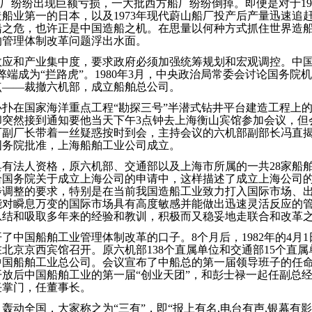
船厂纷纷出现巨额亏损，一大批西方船厂纷纷倒掉。即便是对于19
船业第一的日本，以及1973年现代蔚山船厂投产后产量迅速追
船之危，也许正是中国造船之机。在思量以何种方式抓住世界造
的管理体制改革问题浮出水面。
效应和产业集中度，要求政府必须加强统筹规划和宏观调控。中国
弊端成为“拦路虎”。1980年3月，中央政治局常委会讨论国务院
点——裁撤六机部，成立船舶总公司。
，一心扑在国家海洋重点工程“勘探三号”半潜式钻井平台建造工程上
却突然接到通知要他当天下午3点钟去上海衡山宾馆参加会议，但
厂副厂长带着一丝疑惑按时到会，主持会议的六机部副部长冯直
国务院批准，上海船舶工业公司成立。
有法人资格，原六机部、交通部以及上海市所属的一共28家船
给国务院关于成立上海公司的申请中，这样描述了成立上海公司的
步调整的要求，特别是在当前我国造船工业致力打入国际市场、
能对瞬息万变的国际市场具有高度敏感并能做出迅速灵活反应的
总结和吸取多年来的经验和教训，积极而又稳妥地走联合和改革之
了中国船舶工业管理体制改革的口子。8个月后，1982年的4月
北京京西宾馆召开。原六机部138个直属单位和交通部15个直属单
中国船舶工业总公司。会议宣布了中船总的第一届领导班子的任
放后中国船舶工业的第一届“创业天团”，和彭士禄一起任副总
任掌门，任董事长。
轰动全国，大家称之为“三有”，即“报上有名,电台有声,银幕有