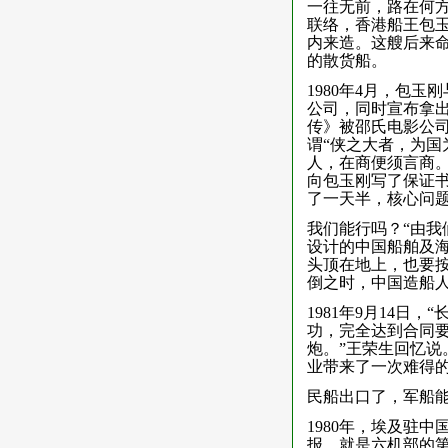
一往无前，路在何方
联络，香港船王包
内来造。这艘后来命
的散货船。
1980年4月，包
公司，同时宣布拿
传》被邵氏电影公
谓“侠之大者，为国
人，在商便须言商
向包玉刚写了保证
了一天半，核心问题
我们能行吗？“由我
设计的中国船舶及
头顶在地上，也要
倒之时，中国造船
1981年9月14
功，完全达到合同要
炮。”王荣生回忆说
业带来了一次难得
民船出口了，军船
1980年，埃及驻
报，就是六机部的第