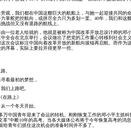
上旁观，我们都在中国这艘巨大的航船上，与她一起迎接共同的
力掌舵把控航向，或拼尽全力只为多划一桨。40年，我们和这
满挑战但又没有退路的航线上。
年由一位老人绘就的，他就是被称为中国改革开放总设计师的邓小平。1
三中全会在北京举行，会议做出了把党的工作重心转移到社会主
用这次会议标注中国向着改革开放的新航向拔锚再启航。而作为
放的序幕，实际上要拉开得更早一些。
上路。
追寻着最初的梦想，
，我们上路吧。
《在路上》
，从一个冬天开始。
570多万中国青年迎来了命运的转机。刚刚恢复工作的邓小平主抓
文革”中断10年的高考。当各大媒体公布将于今年恢复高考的消
，留给青年们抓住这次机会的准备时间并不多了。