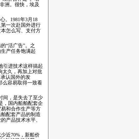
了非洲。很快，埃及
。
1981年3月18
人第一次赴国外进行
文本怎么写、支付方
的“活广告”。之
的生产任务饱满起
地引进技术这样搞起
响太久，再加上对批
不承认国外的发
那么容易取得一致看
时间，是失去了至少
是，国内船舶配套企
贸易和合作生产等方
船舶配套产品的制造
业的产品技术水平、
少近70%，新船价