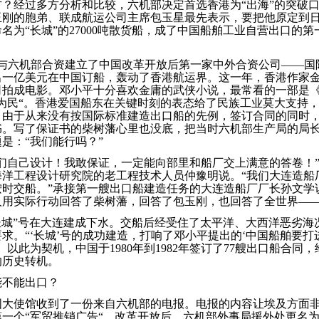
？经过多方分析和比较，六机部决定首选香港为“出海”的突破
玉刚的胞弟、联成航运公司主席包玉星最先表示，要把他原定到
名为“长城”的27000吨散货船，成了中国船舶工业自营出口的
玉刚与六机部合资建立了中国改革开放后第一家中外合资公司——
出一亿美元在中国订船，轰动了香港航运界。这一年，香港作家
司拍成电影。邓小平十分喜欢金庸的武侠小说，最常看的一部是
为民“。香港爱国船东在关键时刻的表态给了民族工业莫大支持
。由于从来没有按国际标准建造出口船的先例，签订合同的同时
书。写了保证书的柴树藩心里也没底，把当时六机部生产局的局
是：“我们能行吗？”
们自己设计！我敢保证，一定能向部里和船厂交上满意的答卷！
海洋工程设计研究院的老工程技术人员仲豫明说。“我们大连造船
按时交船。”承接第一艘出口船建造任务的大连造船厂厂长孙文学
人用实际行动回答了柴树藩，回答了包玉刚，也回答了全世界—
日，“长城”号在大连建成下水。交船后经受住了太平洋、大西洋恶劣
求。“‘长城’号的成功建造，打响了邓小平提出的‘中国船舶要打
。以此为契机，中国于1980年到1982年签订了77艘出口船合同
的历史转机。
能不能出口？
中国大使馆收到了一份来自六机部的电报。电报的内容让埃及方面
一个“军贸推销广告“。改革开放后，六机部外事局援外处更名为