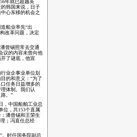
56年就已超越英
赶的韩国来说，日子
船中心东移的机会之
造船业率先“出
机构改革问题，决定
的潘曾锡照常去交通
会议的内容未曾向他
揭开了谜底，他宣
舶行业企事业单位划
目的和意义：“为了
出口任务日益增多的
管理体制。我们认
路。”
1日，中国船舶工业总
位，共153个直属
命：潘曾锡和王荣生
经理；冯直任总经
影”。时任国务院副总