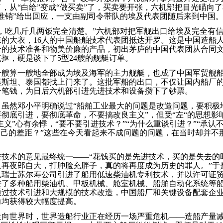
，从“白给”变成“做买卖”了，买卖要开张，六机部把目光瞄向
推销”给出回应，一支由副司令带队的埃及代表团随后来到中国
，吃几斤几两饭完全清楚。”六机部对把军舰出口给埃及完全有信心。
的大衣，16人的中国船舶技术代表团抵达开罗。这是中国造船
分的技术准备和物美价廉的产品，初出茅庐的中国代表团从合同
抠，硬是谈下了5型24艘的舰艇订单。
艘算一艘地全部成为埃及海军的主力舰艇，也成了中国军贸舰船
基斯坦、泰国都找上门来了。这批军船的出口，不仅让国内船厂
一笔钱，为日后六机部引进先进技术和设备攒下了钞票。
，虽然邓小平明确说过“船舶工业最大的问题是改造问题，要积极
彻底引进，要彻底革命，不要搞改良主义”，但受“左“的思想影
国主义”心有余悸，“要不要引进技术？”“为什么重谈引进？”“承认
自己的差距？”这些在今天看起来不成问题的问题，在当时却并不
进技术的意见最终统一——“花钱买的是先进技术，买的是失去的
果再夜郎自大，打肿脸充胖子，真的将再度成为历史的罪人。”于
从瑞士苏尔寿公司引进了船用低速柴油机专利技术，并以许可证
进了多种船用柴油机、甲板机械、舱室机械、船舶自动化系统等
通过技术引进和大规模的技术改造，中国船厂和关键设备配套企
力均获得较大幅度提高。
向世界时，世界造船行业正在经历一场严重危机——造船产量减