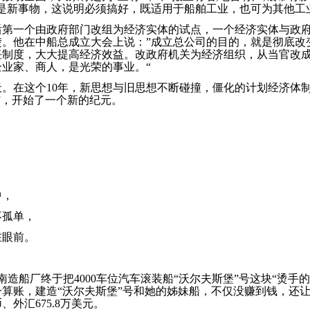
是新事物，这说明必须搞好，既适用于船舶工业，也可为其他工
后第一个由政府部门改组为经济实体的试点，一个经济实体与政
楚。他在中船总成立大会上说：”成立总公司的目的，就是彻底改
任制度，大大提高经济效益。改政府机关为经济组织，从当官改
业家、商人，是光荣的事业。“
。在这个10年，新思想与旧思想不断碰撞，僵化的计划经济体
”，开始了一个新的纪元。
中，
不孤单，
在眼前。
，江南造船厂终于把4000车位汽车滚装船“沃尔夫斯堡”号这块“烫手
算账，建造“沃尔夫斯堡”号和她的姊妹船，不仅没赚到钱，还
、外汇675.8万美元。