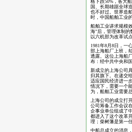
格下跌50%，各大
国、长期雄踞全球造
也不好过。世界造
时，中国船舶工业
船舶工业讲求规模
海”后，管理体制的
以六机部为改革试
1981年8月8日
部上海船厂上班，
透露。这位上海船
布：经中共中央和
新成立的上海公司具
归其旗下。在递交
适应国民经济进一
情况下，需要一个
为，船舶工业需要
上海公司的成立打开
公司筹备工作会议在
企事业单位组成了
都进入了这个改革开
理；柴树藩是第一
中船总成立的消息，