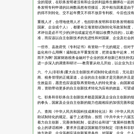
业的现状，在职务发明者没有和企业的利益终生捆绑在一起的
务发明专利申请的比例数虽然有些接近，其中相当因素是由
的得不到转化、交不起年费又不得不放弃专利权、今后也没
重视人才，合理地使用人才，包括职务发明和非职务发明都
国家、企业或个人），都要有立项资助试制转化等政策制度
术评估是必不可少的(评估或鉴定也不能以收费为目的)，以
准，而应该以自主创新技术的先进性和对国家、企业及社会
一些市、县政府凭《专利证书》有资助一千元的规定，但对
益化有什么用啊！遏制低水平重复投资，把资金集中起来，
而不为啊! 国家财政税务金融对于企业的技术创新已有扶持
进一步深入的调查和研讨──教育要从幼儿开始，以企业为主
六、个人(非职务)重大自主创新技术试制转化成功后，无论
商、税务管理的正规渠道，企业的自主创新才是完善的并且
生效益后，愿意也应该提取再资助他人的转化资金，由国家
用，资助带动更多的自主创新技术转化为应有的效益，可望
七、职务和非职务自主创新技术都是国家及企业自主创新的
的拳头，国家及企业自主创新的能力也能相应的加强完善和
八、查阅《中华人民共和国科技成果转化法》和《中华人民
助试制转化的规定。鉴于上述理由，按照《中共中央十六届五
着力自主创新，完善体制机制，促进社会和谐” “发展科技教
会上的讲话精神，要求并且建议国家能尽快制定《职务和非
地方政府、企业等都应该创新筹资条件，对国家、企业、个人