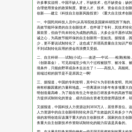
许多事实说明，中国不缺人才，不缺技术，也不缺资金；缺
合理使用资金的政策制度。要使人才、技术、资金在自主创新
创新——建立《科技自主创新风险投资》《重大自主技术创新
一、中国民间科技人员中(从高等院校及国家科研院所下海的
高效节能环保类的自主创新技术，也申请了专利，其技术转
展前景，但由于尚未转化为成熟的商品，大多企业不愿作试
诚之心，为高效节能环保的自主创新而一贫如洗。据报道，
少，更不要说试制转化了，这也成了所谓高质量自主知识产
不到试制转化应用的资金而浪费又受损。
二、自主科研——试制(小试)——改进──中试——检测(检
《创新基金》。可见前端至少有六个过程被脱节、被冷落、
境条件，只能由野草或杂木去丛生了！——高投入、高能耗、
前端过程的脱节是不是原因之一啊!
三、据报道，中国的专利发明，其中62％为非职务发明。民
例有积极因素的力量和地盘。一些离退休10多年有多项重大
明创造最高峰，为了能在有生之年使自己研发多年的高效节
方提供试制转化的资金，成功后由出资者无偿使用该技术，
又据报道，中国科技人力资源达到3850万人，居世界首位。
人力资源中的自主创新得到转化并且产生效益的又有多少？
保的发明创造应该属于重大的自主创新技术，国家的自主创
务重大自主创新技术作资助试制转化的能力应该是具备的。
四、在大量非职务发明中确有一些于国于民都有利的重大的