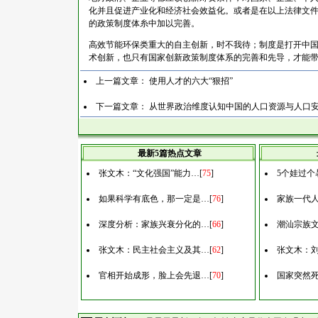
化并且促进产业化和经济社会效益化。或者是在以上法律文件
的政策制度体糸中加以完善。
高效节能环保类重大的自主创新，时不我待；制度是打开中
术创新，也只有国家创新政策制度体系的完善和先导，才能
上一篇文章：
使用人才的六大“狠招”
下一篇文章：
从世界政治维度认知中国的人口资源与人口
最新5篇热点文章
张文木：“文化强国”能力…
[
75
]
5个娃过个
如果科学有底色，那一定是…
[
76
]
家族一代
深度分析：家族兴衰分化的…
[
66
]
潮汕宗族
张文木：民主社会主义及其…
[
62
]
张文木：刘
官相开始成形，脸上会先退…
[
70
]
国家突然