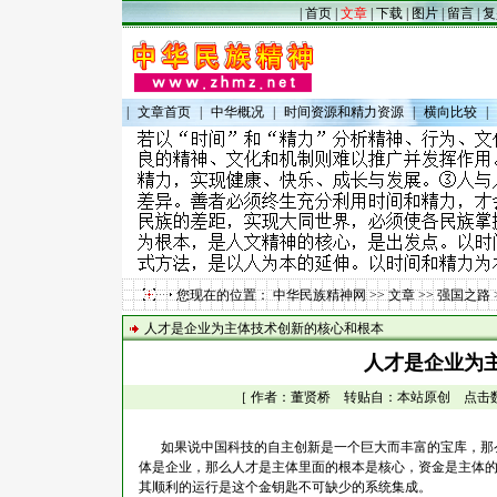
|
首页
|
文章
|
下载
|
图片
|
留言
|
复
|
文章首页
|
中华概况
|
时间资源和精力资源
|
横向比较
|
您现在的位置：
中华民族精神网
>>
文章
>>
强国之路
人才是企业为主体技术创新的核心和根本
人才是企业为
［ 作者：
董贤桥
转贴自：本站原创 点击数：447
如果说中国科技的自主创新是一个巨大而丰富的宝库，那
体是企业，那么人才是主体里面的根本是核心，资金是主体
其顺利的运行是这个金钥匙不可缺少的系统集成。