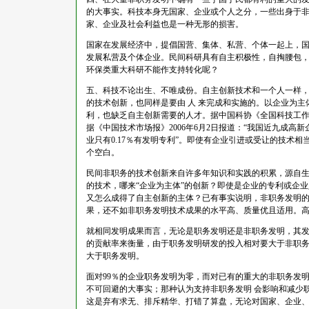
的大事实。科技本身无国家、企业或个人之分，一些出身于非
家、企业及社会利益也是一种无形的损害。
国家在发展经济中，提倡国营、集体、私营、个体一起上，
发展私营及个体企业。民间科研具有自主积极性，自掏腰包
环保类重大科研不能作支持转化呢？
五、科技不论出生、不唯成份。自主创新技术和一个人一样
的技术创新，也同样是要由 人 来完成和实施的。以企业为
利，也缺乏自主创新需要的人才。据中国科协《全国科技工作者
据《中国技术市场报》2006年6月2日报道：“我国近九成
业只有0.17％有发明专利”。即使有企业引进或受让的技术
个空白。
民间非职务的技术创新来自许多年知识和实践的积累，源自
的技术，哪来“企业为主体”的创新？即使是企业的专利或企
又怎么成得了自主创新的主体？已有事实说明，非职务发明
果，还不如非职务发明技术成果的水平高、质量优且适用。
就相同发明成果而言，无论是职务发明还是非职务发明，其
的贡献率来衡量，由于职务发明研发的投入相对要大于非职
大于职务发明。
面对99％的企业职务发明为零，而对已有的重大的非职务发
不可回避的大事实；那种认为支持非职务发明 会影响和减少
这是弃有求无、排斥精华、打错了算盘，无论对国家、企业