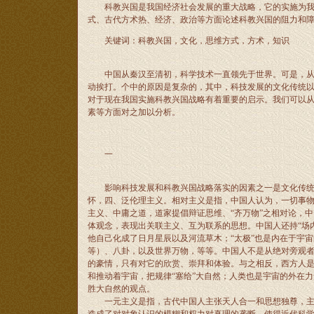
科教兴国是我国经济社会发展的重大战略，它的实施为我国
式、古代方术热、经济、政治等方面论述科教兴国的阻力和
关键词：科教兴国，文化，思维方式，方术，知识
中国从秦汉至清初，科学技术一直领先于世界。可是，从1
动挨打。个中的原因是复杂的，其中，科技发展的文化传统
对于现在我国实施科教兴国战略有着重要的启示。我们可以
素等方面对之加以分析。
一
影响科技发展和科教兴国战略落实的因素之一是文化传统。
怀，四、泛伦理主义。相对主义是指，中国人认为，一切事
主义、中庸之道，道家提倡辩证思维、“齐万物”之相对论，
体观念，表现出关联主义、互为联系的思想。中国人还持“场内观
他自己化成了日月星辰以及河流草木；“太极”也是内在于宇
等）、八卦，以及世界万物，等等。中国人不是从绝对旁观
的豪情，只有对它的欣赏、崇拜和体验。与之相反，西方人是持
和推动着宇宙，把规律“塞给”大自然；人类也是宇宙的外在
胜大自然的观点。
一元主义是指，古代中国人主张天人合一和思想独尊，主张“身