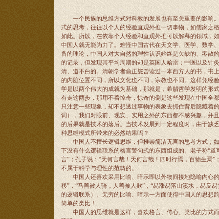
一个民族的思维方式对科教的发展也有至关重要的影响。中
式的思考，往往以个人的经验直观外推一切事物，如儒家之格
如此。所以，在依靠个人经验和直观外推可以解释的领域，
中国人就无能为力了。难怪中国古代在天文学、医学、数学
备的理论，中国人对大自然的理性认识始终是欠缺的、零散的
的记录，但发现其平均周期的却是英国人哈雷；中医以及针灸技
清、道不白的。清朝学者俞正燮曾读过一本西方人的书，书
的内脏位置不同，所以文化也不同，宗教也不同。这样凭经验
学是以两个伟大的成就为基础，那就是，希腊哲学发明的形
有走这两步，那用不着惊奇，惊奇的倒是这些发现在中国全都
只注意一些现象，却不想透过事物的表象去抓住背后隐藏着的
词），我们对眼前、现实、实用之外的东西都不感兴趣，并
的后果就是技术的落后。当技术发展到一定程度时，由于缺
种思维模式所带来的必然结果吗？
中国人不擅长逻辑思维，但推崇简洁无言的思考方式，如中
下没有什么逻辑联系的格言警句式的东西组成的。老子称“道可道
言”；孔子说：“天何言哉！天何言哉！四时行焉，百物生焉”
不属于科学与理性的范畴的。
中国人还喜欢采用比喻、暗示即以外物间接地隐喻内心的方
移”，“马善被人骑，人善被人欺”，“易涨易落山溪水，易反易复
的逻辑联系）。无穷的比喻、暗示一方面使得中国人的思想韵味
简单的类比！
中国人的思维就是这样，喜欢格言、传心、类比的方式而缺