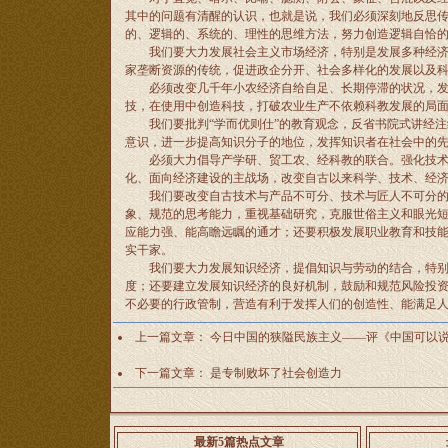
其中的问题有清醒的认识，也就是说，我们必须深刻地反思
的、逻辑的、系统的、理性的思维方法，努力创造逻辑自恰
我们要大力发展社会主义市场经济，特别是发展多种经济成
家垄断资源的传统，促进政企分开、社会多样化的发展以及
必须改变几千年小农经济自给自足、长期停滞的状况，发挥
技，在使用中创造科技，打破农业生产不依赖科教发展的局
我们要批判“学而优则仕”的教育观念，反省书院式讲经注
意识，进一步提高知识分子的地位，发挥知识者在社会中的
必须大力倡导产学研、贸工农、经科教的联合。强化技术的
化、面向经济建设的主战场，改变自古以来科学、技术、经
我们要改变自古技术与产品不可分、技术与匠人不可分的局
象、规范的思考能力，重视基础研究，克服世俗主义和眼光
应能力强、能高瞻远瞩的通才；还要积极发展职业教育和技
实干家。
我们要大力发展知识经济，提倡知识与劳动的结合，特别是
度；还要建立发展知识经济的良好机制，鼓励和规范风险投
不必要的行政管制，营造有利于发挥人们的创造性、能满足
上一篇文章：
今日中国的狭隘民族主义——评《中国可以
下一篇文章：
是专制败坏了社会创造力
最新5篇热点文章