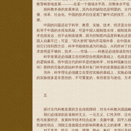
教育畸形地发展–––––––在某一个领域水平高，但整体水
就科教本身的发展来说，其内在的缺陷也是明显的。古代中
播、传承、社会化。中国的技术往往是庖丁解牛式的技艺，
握。
中国的问题还在于科学、教育、实验、技术、经济是分别独
机等于中国的水排加风箱，可是中国人能制造水排，能制造风
术也很发达，但不会制造玻璃，因为控制窑内温度和氧化还原
国人自豪不已；可是，“四大发明”墙内开花墙外香，在中国
但它们传到西方后，科学书籍很快成为印刷品，火药炸掉了
术发明是不够的，技术–––––市场––––––科教还必须形成
科学发展还必须建立在结构型自然观的基础上，也就是说，
的逻辑体系。而中国古代的科学是经验科学，对各种现象往
何》那样的完备的原始科学体系对各门科学的发展都起着示
另外，科学理论必须建立在受控实验的基础上，实验必须是
的实验很多是非受控的，不可重复的，有些甚至与迷信、方
五
探讨古代科教发展的文化传统障碍，对当今科教兴国战略
我们必须深刻反省相对主义、一元主义、仁性关怀、泛伦理
然与发展经济、发展科学技术结合起来；克服中庸、四平八稳、
民族性弱点，消除泛道德观念的影响和教条主义的束缚，努
对于直觉、暗示、比喻、臆测、附会、象征、含混以及经验