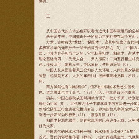
障碍。
三
从中国古代的方术热也可以看出近代中国科教落后的必
两千多年来，中国知识分子的精力主要耗费在两个方面，一
方术，古时称为“术数”、“阴阳术”，这其中包含了古代中
多极富才华的知识分子一辈子皓首穷经钻研之（5）。中国方
西，但其内容是相当广泛的，它包括星相术、相命术、占梦
理论基础有四：一为天人合一，天人感应；二为五行相生相
色，模棱两可，随机应变，类比象征，使用遁辞等（6）。
中国人从来面临着风云变幻的人文环境，人间的旦夕祸福迫
智慧，也就是方术。人文的东西往往很难准确地把握，所以
的。
西方虽然也有“神秘科学”，但不如中国的术数悠久漫长、影
也。道之将废也与？命也。”（8）可见，他就是命运信奉者。
确实，中国在春秋战国时期就出现了一批方术师，特别是鬼
尊他为祖师（9）。五代末之徐子平将李虚中的方法进一步加
然后按阴阳五行生克变化推演命运，称为四柱八字算命术或子
则进一步发展为铁板数（11）、紫微斗数（12）。
相面术起源也很早，到春秋战国时已有许多记载。汉朝时许
皆为大家。
中国古代的风水术独树一帜。风水师将山体分为“五星”，
凶式。晋代的郭璞相传著《葬书》，提出葬者乘生气、气藏