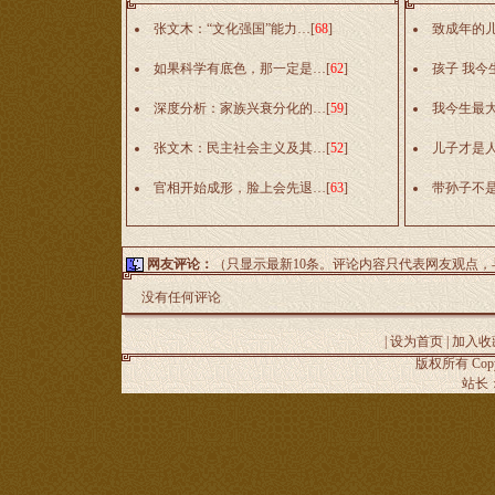
张文木：“文化强国”能力…
[
68
]
致成年的
如果科学有底色，那一定是…
[
62
]
孩子 我今
深度分析：家族兴衰分化的…
[
59
]
我今生最
张文木：民主社会主义及其…
[
52
]
儿子才是
官相开始成形，脸上会先退…
[
63
]
带孙子不
网友评论：
（只显示最新10条。评论内容只代表网友观点
没有任何评论
|
设为首页
|
加入收
版权所有 Copyr
站长：谢昭