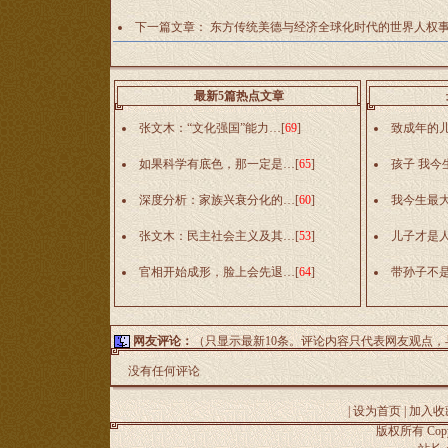
下一篇文章：
东方传统美德与经济全球化时代的世界人权
最新5篇热点文章
张文木：“文化强国”能力…
[
69
]
致成年的
如果科学有底色，那一定是…
[
65
]
孩子 我今
深度分析：家族兴衰分化的…
[
60
]
我今生最
张文木：民主社会主义及其…
[
53
]
儿子才是
官相开始成形，脸上会先退…
[
64
]
带孙子不
网友评论：
（只显示最新10条。评论内容只代表网友观点
没有任何评论
|
设为首页
|
加入收
版权所有 Copyr