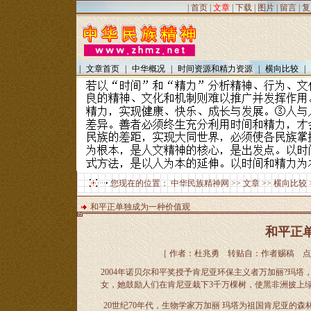
|
首页
|
文章
|
下载
|
图片
|
留言
|
复
|
文章首页
|
中华概况
|
时间资源和精力资源
|
横向比较
|
您现在的位置：
中华民族精神网
>>
文章
>>
横向比较
和平正单独成为一种价值观
和平正
［ 作者：杜兆勇 转贴自：作者赐稿 点击数：8
2004年诺贝尔和平奖授予肯尼亚环保主义者万加丽?玛
女，她鼓励人们在肯尼亚栽下3千万棵树，使黑非洲披上
20世纪70年代，生物学家万加丽 玛塔为祖国肯尼亚的森