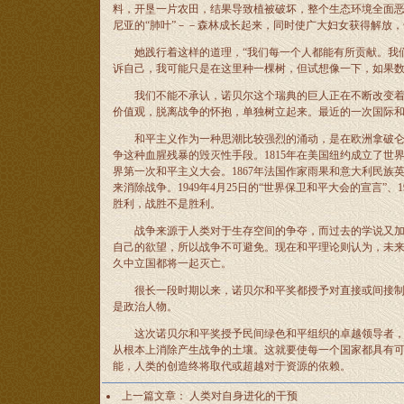
料，开垦一片农田，结果导致植被破坏，整个生态环境全面恶化
尼亚的“肺叶”－－森林成长起来，同时使广大妇女获得解放
她践行着这样的道理，“我们每一个人都能有所贡献。我们
诉自己，我可能只是在这里种一棵树，但试想像一下，如果数
我们不能不承认，诺贝尔这个瑞典的巨人正在不断改变着世
价值观，脱离战争的怀抱，单独树立起来。最近的一次国际和平
和平主义作为一种思潮比较强烈的涌动，是在欧洲拿破仑战
争这种血腥残暴的毁灭性手段。1815年在美国纽约成立了世
界第一次和平主义大会。1867年法国作家雨果和意大利民
来消除战争。1949年4月25日的“世界保卫和平大会的宣言”、
胜利，战胜不是胜利。
战争来源于人类对于生存空间的争夺，而过去的学说又加重
自己的欲望，所以战争不可避免。现在和平理论则认为，未
久中立国都将一起灭亡。
很长一段时期以来，诺贝尔和平奖都授予对直接或间接制止
是政治人物。
这次诺贝尔和平奖授予民间绿色和平组织的卓越领导者，正
从根本上消除产生战争的土壤。这就要使每一个国家都具有
能，人类的创造终将取代或超越对于资源的依赖。
上一篇文章：
人类对自身进化的干预