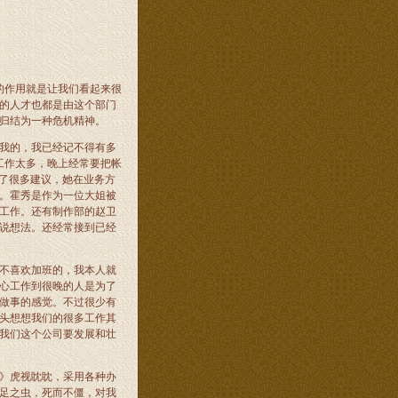
的作用就是让我们看起来很
的人才也都是由这个部门
归结为一种危机精神。
我的，我已经记不得有多
工作太多，晚上经常要把帐
了很多建议，她在业务方
。霍秀是作为一位大姐被
工作。还有制作部的赵卫
说想法。还经常接到已经
不喜欢加班的，我本人就
心工作到很晚的人是为了
做事的感觉。不过很少有
头想想我们的很多工作其
我们这个公司要发展和壮
》虎视眈眈，采用各种办
足之虫，死而不僵，对我