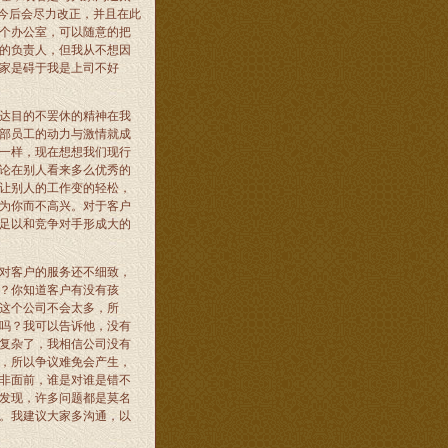
今后会尽力改正，并且在此
个办公室，可以随意的把
的负责人，但我从不想因
家是碍于我是上司不好
达目的不罢休的精神在我
部员工的动力与激情就成
一样，现在想想我们现行
论在别人看来多么优秀的
让别人的工作变的轻松，
为你而不高兴。对于客户
足以和竞争对手形成大的
对客户的服务还不细致，
？你知道客户有没有孩
这个公司不会太多，所
吗？我可以告诉他，没有
复杂了，我相信公司没有
，所以争议难免会产生，
非面前，谁是对谁是错不
发现，许多问题都是莫名
。我建议大家多沟通，以