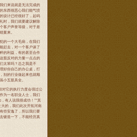
我们来说就是无法完成的
的东西很恶心我们能气愤
的设计已经很好了，起码
礼时，我们就要建议解除
个客户声誉等级，对于差
错案来。
犯的一个大毛病，在我们
能赶去，对一个客户谈了
粹的利益，有的甚至合作
这股反对的力量一点点的
们太笨吗？总之我是不
理好你自己的办公桌，打
，别的行业做起来也就顺
虽小五脏具全。
但对它的执行力度会强过公
作为一名职业人士，我们
，有人说我很成功！”“其
壮大的，我们此次开拓河南
有些安逸了，所以我们要
去镀造一下，不能经历真