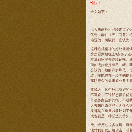
愉快！
全文如下：
《天川商务》已经走过了
6
优秀，能在《天川商务》
输送的，所以我一直认为
这种危机精神的好处就是
少次看到她晚上
9
点多了还
本拿到家里去继续记帐。
面的进步也是有目共睹。
公认的，她的许多风范，
红，技能也在一步步的提
离职很久的天川原业务主
要说天川这个环境就好的
不喜欢，不过我想很多优
什么答案会多的很，不过
人去想想该这些人为什么
实都是在重复以前计划了
大也就是一种必然的势头
天川经历过很多坎坷，遭
法对我们发起着攻击，明