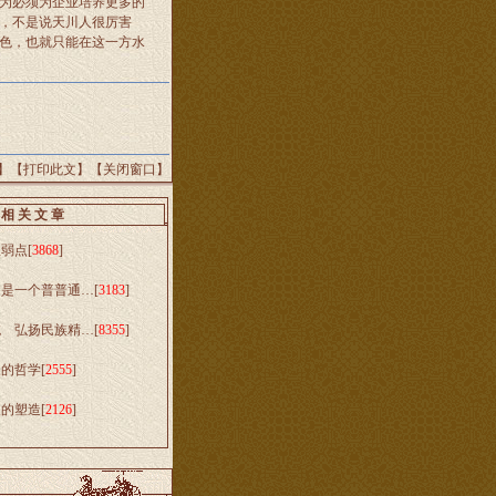
为必须为企业培养更多的
，不是说天川人很厉害
色，也就只能在这一方水
】【
打印此文
】【
关闭窗口
】
相 关 文 章
理弱点
[
3868
]
只是一个普普通…
[
3183
]
统 弘扬民族精…
[
8355
]
人的哲学
[
2555
]
人的塑造
[
2126
]