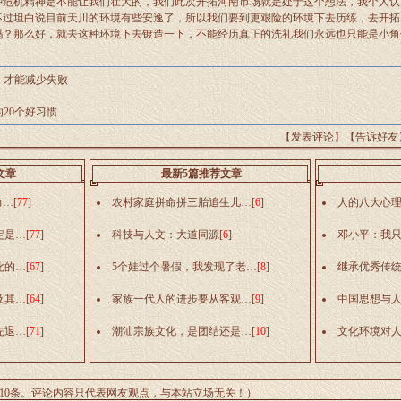
种危机精神是不能让我们壮大的，我们此次开拓河南市场就是处于这个想法，我个人认
不过坦白说目前天川的环境有些安逸了，所以我们要到更艰险的环境下去历练，去开拓
吗？那么好，就去这种环境下去镀造一下，不能经历真正的洗礼我们永远也只能是小角
，才能减少失败
20个好习惯
【
发表评论
】【
告诉好友
文章
最新5篇推荐文章
力…
[
77
]
农村家庭拼命拼三胎追生儿…
[
6
]
人的八大心
定是…
[
77
]
科技与人文：大道同源
[
6
]
邓小平：我
化的…
[
67
]
5个娃过个暑假，我发现了老…
[
8
]
继承优秀传
及其…
[
64
]
家族一代人的进步要从客观…
[
9
]
中国思想与
先退…
[
71
]
潮汕宗族文化，是团结还是…
[
10
]
文化环境对
10条。评论内容只代表网友观点，与本站立场无关！）