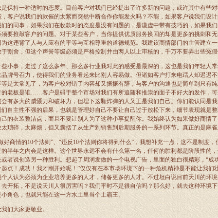
总是保持一种适时的态度。目前客户对我们已经提出了许多新的问题，或许其中有些对
能，客户说我们的款催的太紧而突然中断合作你能发火吗？不能，如果客户说我们设计
我们的同事，如果我们在收款时的态度是没有问题的，是谦虚中带有技巧的，如果我们
必须要推敲客户的问题。对于某些客户，当你提供优质服务换回的却是更多的挑刺和无
因为这违背了人与人应有的平等与互相尊重的道德规范。我建议商情部门的主管建立一
敢于割舍，但这个声誉等级必须是严格控制并由两人以上审核的，千万不要弄出些冤假
一些小事，走过了这么多年、那么多行业我对此的感受是最深的，这也是我们年轻人常
大品牌号召力，使得我们的业务看起来比别人容易做。但诸如客户打来电话人却迟迟不
等等是太常见了，为客户校对错了内容却又振振有辞，与客户的沟通也是简单到只有纯
方的老板是谁……客户是碍于整个市场对我们有所追随和推崇的面子不好大的发作，可
道会有多大的威慑力和破坏力，但埋下这颗炸弹的人又正是我们自己。你们能认同是我
我们自主性不强的后果，也就是管理好自己不要让自己过于放松下来，细节表现就是整
自己的衣装整洁点，而且不要让别人为了这种小事提醒你。我始终认为如果做好商情了
业太琐碎，太麻烦，但又囊括了从生产到销售到后期服务的一系列环节。真正的是麻雀
做好商情的
10
个法则”、“违反
10
个法则你将得到什么”，我想补充一点，这不是制度，
近的半年之内会是这样。这个世界永远不会有什么第一名，任何的胜利都是阶段性的，
或者说创造另一种胜利。想起了周润发做的一个电视广告，里面的独白很精彩，“成功
个起点！成功！我才刚开始呢！”仅仅有在本市场环境下的一种危机精神是不能让我们
我个人认为必须为企业培养更多的人才，储备更多的人才。不过坦白说目前天川的环境
，去开拓，不是说天川人很厉害吗？我们平时不是很自信吗？那么好，就去这种环境下
是小角色，也就只能在这一方水土里当个土霸王。
让我们大家更敬业。