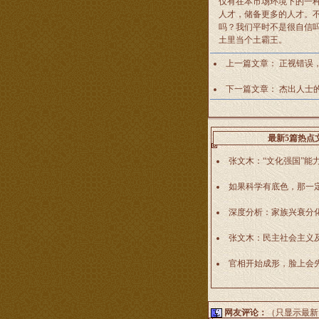
仅有在本市场环境下的一
人才，储备更多的人才。
吗？我们平时不是很自信
土里当个土霸王。
上一篇文章：
正视错误
下一篇文章：
杰出人士的
最新5篇热点
张文木：“文化强国”能
如果科学有底色，那一
深度分析：家族兴衰分
张文木：民主社会主义
官相开始成形，脸上会
网友评论：
（只显示最新