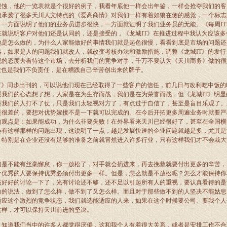
侵蚀，他的一览表就是个很好的例子，我看年底他一样会出年鉴，一样会抢夺我们的客
但承袭了很多天川人文特点的《爱高商情》对我们一样有着如狼在侧的感觉，一个标志
，一方面说明了他们的业务员进步很快，一方面就证明了我们业务员的无能。《每周
IT
来就说明客户对他们还是认同的，还是接受的，《龙城
IT
》在推进过程中我认为应该多
他是怎么做的，为什么人家能做好的事情我们就是起色很慢，看看到底是市场的问题还
略，如果是人的问题我们就改人，就改变考核办法和激励措施，调整《龙城
IT
》的发行
观的态度去看待这个市场，去分析我们的竞争对手，千万不要认为《天川商务》做的很
做也是我们不负责任，是在糟践自己辛苦创出来的牌子。
T
》同步出刊的，可以说他们现在已经取得了一些客户的信任，前几日与改利吃中饭的
照我们的心态想了想，人家是在为生存而战，我们是在为荣誉而战，但《龙城
IT
》明显
是我们的人打不了仗，只是我们太轻视对方了，有点过于自信了，甚至是盲目乐观了。
是很差的，要想对优势嫁接不是一下就可以完成的。在今后开拓更多周遍业务时就要严
的观点是：如果能成功，为什么非要失败！在外界看来天川已经很好了，甚至在全国横
会有这样那样的问题出现，这说明了一点，越是发展快速的企业问题就越是多，尤其是
，特别是在企业还没有足够的准备之前就冒然进入许多行业，只有这样我们才不会栽大
们是不能有丝毫懈怠，你一放松了，对手就会插进来，再去挽救就要付出更多的辛苦，
个优秀的人要保持优秀必须付出更多一样。但是，怎么就是不放松呢？怎么才能保持你
该好好的讨论一下了，光有讨论还不够，还不足以引起所有人的重视，要认真看待的是
白的说法，做到了怎么样，做不到了又怎么样。而且对于那些做不到的人坚决不能姑息
适应这个激烈的竞争状态，我们就选能适应的人来，如果在这个时候要公司、要我个人
这样，才可以保持天川前进的坚决。
，知道我们当中的许多人都觉得厌倦，这和我个人有着很大关系，或者是安排工作不合