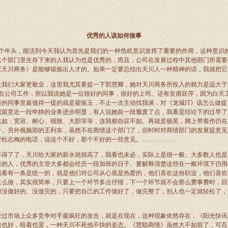
优秀的人该如何做事
个年头，能活到今天我认为首先是我们的一种危机意识发挥了重要的作用，这种意识
这个部门里生存下来的人我认为也是优秀的，而且，公司在发展过程中其他部门所需要
《天川商务》是能够锻炼出人才的。如果一定要总结出天川人一种精神的话，我就把它
让我们大家更敬业，这里我尤其要提一下郭慧卿，她对天川商务所投入的精力是远大于
在公司工作，所以我说她是一位很好的同事，很好的上司。还有皇甫跃萍，因为白天
新的同事里最值得一提的就是翟振玉，不止一次主动找我谈，对《龙城
IT
》该怎么做提
我留意近一段申静的业务进步明显，有人说她前一段颓废了点，我看是结论下的过早了
比如：宽容、耐心、细致、大胆等等，连我都自叹不如。再就是杨英，脚上带着伤仍在
升。另外视频部的王利东，虽然不在商情这个部门了，但时时对商情部门的发展提意见
管杜志梅的电话，说这个不好，那个不好的一些意见。………………
不得了了，天川给大家的薪水就很高了，我看也未必，实际上是很一般。大多数人也是
秀的人，优秀的主管大多都会经历一段加班的日子。要解释清楚这些在一般环境下仍用
我看有一条是统一的，就是他们对公司从心底是热爱的，他们喜欢这份职业，他们喜欢
这么做，其实很简单，只要上一个环节多点仔细，下一个环节就不会那么费事费时，回
却没做好的、没做完的，只要把自己的工作做好了，做完整了，别人也一定就轻松了，
。
受过市场上众多竞争对手最疯狂的攻击，就是在现在，这种现象依然存在，《阳光快讯
着也好，暗着也罢，一种天川不死他不快的姿态。《慧聪商情》虽然大不如前了，可百