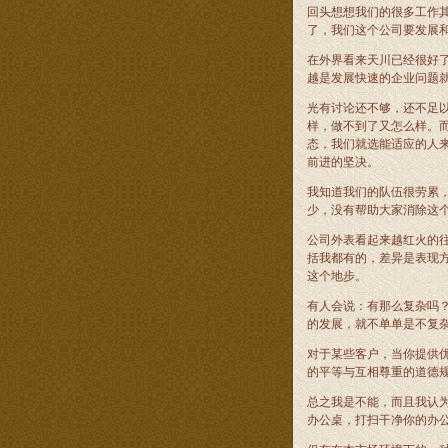
回头想想我们的很多工作
了，我们这个公司要发展
在外界看来天川已经很好
越是发展快速的企业问题
光有讨论还不够，还不足
样，做不到了又怎么样。
态，我们就选能适应的人
前进的坚决。
我知道我们的队伍很劳累
少，没有帮助大家消除这个
公司外表看起来越红火的
括我都有的，差异是表现
这个地步。
有人会说：有那么复杂吗
的发展，就不单单是不复
对于某些客户，当你提供
的平等与互相尊重的道德
总之我是不能，而且我认
办公桌，打扫干净你的办