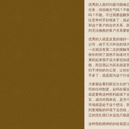
优秀的人面对问题与困难
任务，但你能生气吗？不
吗？不能。不过我要提醒
比竞争对手好很多了，就
和这个客户的合作关系，
到无法挽救的客户关系要
优秀的人就是反复的做好
公司，由于天川外在的强
一次就没有第二次的接触
很长时间了居然不知道对
累积起来我不说大家也知
能，而且我认为其实就是
扫干净你的办公室，让你
手多了，就是因为这个行
大家都会看到新近出台的“
司的任何制度，起码在最
就是要将这种胜利延续下去
实，成功对我来说，是另
市场就是处于这个想法，
到更艰险的环境下去历练
正的洗礼我们永远也只能
这种危机精神的好处就是