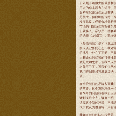
们依然有着很大的威胁和
巨大的成本压力在运行，
客户居然是我们所没有的
是很大，但始终能保持下
发展思路，仔细分析分析
市场的问题我们就改变策
们就换人。必须用一种客
的选择《龙城
IT
》，那样
《爱高商情》是和《龙城
I
的人谈业务的心态，我对
的战斗中处在了下游。不
人和企业的优势的可变性
败是成功之母，但我个人
名前三甲了，可我们依然
我们特别要忌讳发展过快
展。
在维护我们的品牌方面我
的弯路。这个道理就像一
着简单的问题我看我们应
诸到实践中去，该有个明
适应这个新的环境，不能
代价我认为也值得，只有
我知道我们的队伍很劳累