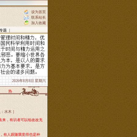
设为首页
联系站长
加入收藏
专题
|
2026年8月8日 星期六
热
入：
水木
］
出来，有识者可以给改改无
，有人跟随我觉得也是种