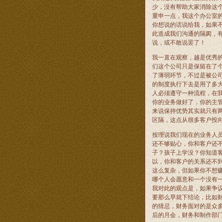
少，没有帮助大家消除这
重申一点，我这个办公室
你想说的话说给我，如果
此造成我们沟通的隔阂，
说，或不敢说罢了！
我一直在观察，越是优秀
们这个公司只是保留在了
了薄弱环节，不过是被公
的制度执行下去是用了多
人必须遵守一种流程，在
你的业务做好了，你的主
来说保持优势其实就只有
区隔，这点从很多客户投
按理说我们现在的业务人
还不够贴心，你和客户还
子？孩子上学没？你知道
以，你和客户的关系还不
这么复杂，但如果你不想
哪个人会愿意和一个没有
我对此的观点是，如果争
要那么早就下结论，比如
的猜忌，财务面对的是众
后的月会，财务和制作部