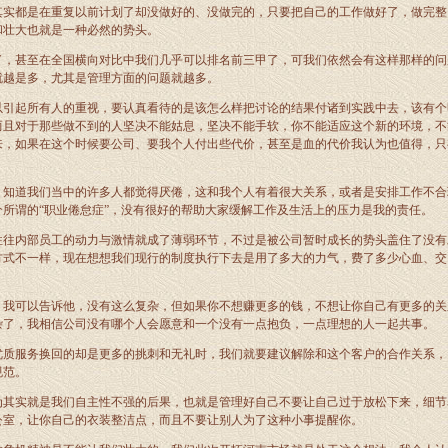
其实都是在重复以前计划了却没做好的、没做完的，只要把自己的工作做好了，做完整
和壮大也就是一种必然的势头。
了，甚至在全国横向对比中我们几乎可以排名前三甲了，可我们依然会有这样那样的问
就越是多，尤其是管理方面的问题就越多。
以引起所有人的重视，要认真看待的是该怎么样把讨论的结果付诸到实践中去，该有个
而且对于那些做不到的人坚决不能姑息，坚决不能手软，你不能适应这个新的环境，不
来，如果在这个时候要公司、要我个人付出些代价，甚至是血的代价我认为也值得，只
，知道我们当中的许多人都觉得厌倦，这和我个人有着很大关系，或者是安排工作不合
所谓的“职业倦怠症”，没有很好的帮助大家缓解工作及生活上的压力是我的责任。
往往内部员工的动力与激情就成了薄弱环节，不过是被公司暂时成长的势头盖住了没有
方式不一样，现在想想我们现行的制度执行下去是用了多大的力气，费了多少心血、交
？我可以告诉他，没有这么复杂，但如果你不想赚更多的钱，不想让你自己有更多的关
杂了，我相信公司没有哪个人会愿意和一个没有一点抱负，一点理想的人一起共事。
优质服务换回的却是更多的挑刺和无礼时，我们就要建议解除和这个客户的合作关系，
规范。
为其实就是我们自主性不强的后果，也就是管理好自己不要让自己过于放松下来，细节
公室，让你自己的衣装整洁点，而且不要让别人为了这种小事提醒你。