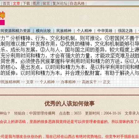
|
首页
|
文章
|
下载
|
图片
|
留言
|
复兴论坛
|
自选风格
|
时间资源和精力资源
|
横向比较
|
民族精神
|
个人精神
|
中华英雄
|
强国之路
|
华民族精神网
>>
文章
>>
个人精神
>>
办事精神
>>
高效实干
>> 正文
优秀的人该如何做事
神仙？ 转贴自：中国管理传播网 点击数：3655 更新时间：2004-10-16 文章录
会议上的讲话稿，里面的很多思路我觉得还是可以供管理者借鉴的。所以冒昧的发了
公司是我与朋友合伙创办的，现在已经在山西占有绝对优势地位。但竞争对手强跟在后