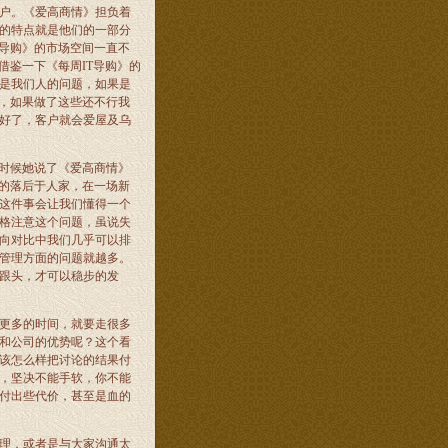
户。《爱高商情》担负着
的特点就是他们的一部分
导购》的市场空间一直不
借鉴一下《每周
IT
导购》的
是我们人的问题，如果是
，如果做了这些还不行我
好了，客户就会爱屋及乌
时候她说了《爱高商情》
的落后于人家，在一场新
这件事会让我们懂得一个
格注意这个问题，虽说失
向对比中我们几乎可以排
管理方面的问题就越多。
跟头，才可以稳步的发
更多的时间，就要走很多
和公司的优势呢？这个看
该怎么样把讨论的结果付
，坚决不能手软，你不能
付出些代价，甚至是血的
理，或者是与大家沟通太