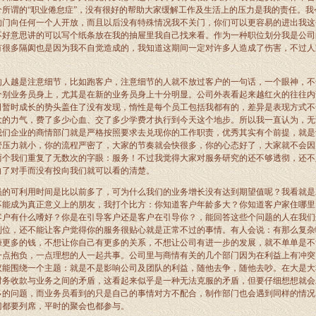
个所谓的“职业倦怠症”，没有很好的帮助大家缓解工作及生活上的压力是我的责任。我
的门向任何一个人开放，而且以后没有特殊情况我不关门，你们可以更容易的进出我这
不好意思讲的可以写个纸条放在我的抽屉里我自己找来看。作为一种职位划分我是公司
有很多隔阂也是因为我不自觉造成的，我知道这期间一定对许多人造成了伤害，不过人
的人越是注意细节，比如跑客户，注意细节的人就不放过客户的一句话，一个眼神，不
个别业务员身上，尤其是在新的业务员身上十分明显。公司外表看起来越红火的往往内
司暂时成长的势头盖住了没有发现，惰性是每个员工包括我都有的，差异是表现方式不
大的力气，费了多少心血、交了多少学费才执行到今天这个地步。所以我一直认为，无
我们企业的商情部门就是严格按照要求去兑现你的工作职责，优秀其实有个前提，就是
管压力就小，你的流程严密了，大家的节奏就会快很多，你的心态好了，大家就不会因
两个我们重复了无数次的字眼：服务！不过我觉得大家对服务研究的还不够透彻，还不
向了对手而没有投向我们就可以看的清楚。
员的可利用时间是比以前多了，可为什么我们的业务增长没有达到期望值呢？我看就是
不能成为真正意义上的朋友，我打个比方：你知道客户年龄多大？你知道客户家住哪里
客户有什么嗜好？你是在引导客户还是客户在引导你？，能回答这些个问题的人在我们
到位，还不能让客户觉得你的服务很贴心就是正常不过的事情。有人会说：有那么复杂
赚更多的钱，不想让你自己有更多的关系，不想让公司有进一步的发展，就不单单是不
一点抱负，一点理想的人一起共事。公司里与商情有关的几个部门因为在利益上有冲突
议能围绕一个主题：就是不是影响公司及团队的利益，随他去争，随他去吵。在大是大
财务收款与业务之间的矛盾，这看起来似乎是一种无法克服的矛盾，但要仔细想想就会
多的问题，而业务员看到的只是自己的事情对方不配合，制作部门也会遇到同样的情况
门都要列席，平时的聚会也都参与。