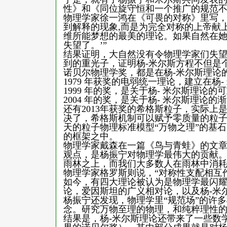
性》和《同位旋守恒和一个推广的规范
物理学家徐一鸿在《可畏的对称》里写，
到解释的现象,而是为完全对称的上帝献
维所能梦想的最美的理论。如果自然在
失望了。’”
结果证明，大自然没有令物理学家们失望。
到的重光子，证明杨-米尔斯方程不但是
诺贝尔物理学奖，都是在杨-米尔斯理论
1979 年获奖的电弱统一理论，建立在杨
1999 年的奖，是关于杨- 米尔斯理论的
2004 年的奖，是关于杨- 米尔斯理论的
还有2013年获奖的希格斯粒子，实际上
决了，希格斯机制可以赋予零质量的粒子
天的粒子物理标准模型“万物之理”的基
的框架之中。
物理学家戴森在一篇《鸟与青蛙》的文章
观点，是杨振宁对物理学最伟大的贡献
雨林之上，而我们大多数人在雨林中消耗
物理学家格罗斯则说，“对称性支配相互
如今，有四大理论被认为是物理学最闪
论，爱因斯坦的广义相对论，以及杨-米
杨振宁还发现，物理学里“规范场”的许
念。研究万物至理的物理，和纯粹理性
结果是，杨-米尔斯理论还带来了一些数学