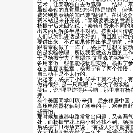
艺术，让泰勒独自去做氢弹——结果，泰
虽然泰勒的直觉里90%可能是错的，但他
费米则是泰勒的知己兼“翻译”。在讨论
费米站起来补充说，“泰勒要表达的意思
杨振宁后来回忆说，“泰勒和费米不同的
出来的见解多半是不对的。按照中国传
人们认为乱讲话是不好的，而且乱讲话
要讲出来。不过如果你指出他是错的，他
跟着泰勒做了一阵子，杨振宁思想又波动
的是实验物理，所以我要做这方面的工作
于是杨振宁去了塞缪尔·艾里森的实验室
备用来做一些低能核物理实验。杨振宁
在艾里森实验室，杨振宁有了两个领悟
自己动手是不太行的。
说起来，杨振宁小时候手工就不太行，有
做得很好, 是一只藕吧？” 长大了做实
笑话，说“哪里炸得乒乓响，那里准有杨在场”（Where 
押。
有个美国同学叫琼·辛顿，后来移居中国
高压电的器材触到了寒春的手，寒春自
些害怕。
那时候加速器电路常常出问题，又会漏
处，而杨振宁花上两小时还找不到。杨
后杨振宁只得放弃说，“有些人对实验有
在艾利逊实验室做了一年半，杨振宁没