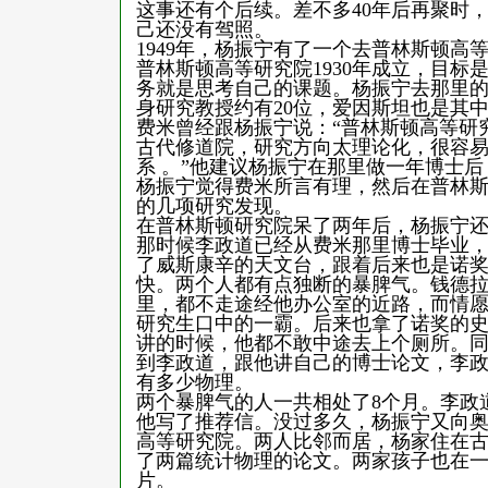
这事还有个后续。差不多40年后再聚时
己还没有驾照。
1949年，杨振宁有了一个去普林斯顿高
普林斯顿高等研究院1930年成立，目标
务就是思考自己的课题。杨振宁去那里的
身研究教授约有20位，爱因斯坦也是其
费米曾经跟杨振宁说：“普林斯顿高等研
古代修道院，研究方向太理论化，很容
系 。”他建议杨振宁在那里做一年博士
杨振宁觉得费米所言有理，然后在普林
的几项研究发现。
在普林斯顿研究院呆了两年后，杨振宁
那时候李政道已经从费米那里博士毕业
了威斯康辛的天文台，跟着后来也是诺
快。两个人都有点独断的暴脾气。钱德
里，都不走途经他办公室的近路，而情
研究生口中的一霸。后来也拿了诺奖的史
讲的时候，他都不敢中途去上个厕所。同
到李政道，跟他讲自己的博士论文，李
有多少物理。
两个暴脾气的人一共相处了8个月。李政
他写了推荐信。没过多久，杨振宁又向
高等研究院。两人比邻而居，杨家住在古
了两篇统计物理的论文。两家孩子也在
片。