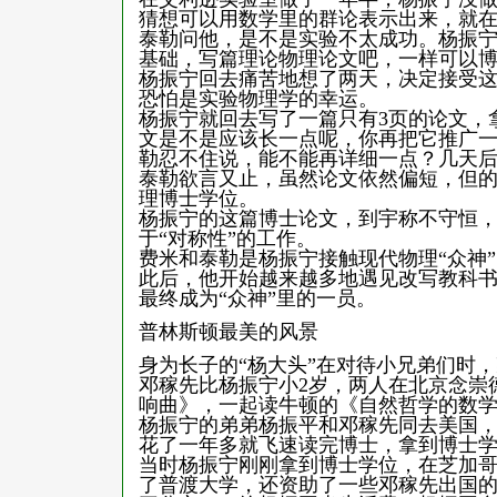
猜想可以用数学里的群论表示出来，就
泰勒问他，是不是实验不太成功。杨振
基础，写篇理论物理论文吧，一样可以
杨振宁回去痛苦地想了两天，决定接受
恐怕是实验物理学的幸运。
杨振宁就回去写了一篇只有3页的论文，
文是不是应该长一点呢，你再把它推广一
勒忍不住说，能不能再详细一点？几天后
泰勒欲言又止，虽然论文依然偏短，但的
理博士学位。
杨振宁的这篇博士论文，到宇称不守恒，
于“对称性”的工作。
费米和泰勒是杨振宁接触现代物理“众神
此后，他开始越来越多地遇见改写教科书
最终成为“众神”里的一员。
普林斯顿最美的风景
身为长子的“杨大头”在对待小兄弟们时，
邓稼先比杨振宁小2岁，两人在北京念崇
响曲》，一起读牛顿的《自然哲学的数学
杨振宁的弟弟杨振平和邓稼先同去美国
花了一年多就飞速读完博士，拿到博士学
当时杨振宁刚刚拿到博士学位，在芝加哥
了普渡大学，还资助了一些邓稼先出国