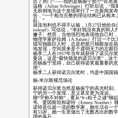
出了房门”——指的是杨振宁那个“在黑
温格（Julian Schwinger）打听后
无前例地为这个发现举行了一次新闻发布会，
告，“一个相当完整的理论结构已从根本
起。”
就连泡利也不得不认输，1月27日他给自己的
isskopf）写信说，“幸好我没有真的
撇子。然而，当他强烈地表现他自己时，
物理学家萨拉姆（A.Salam）打过一个
描写独眼巨人时，总是把那只独眼放在
地发现，空间原来是个虚弱无力的左眼巨
杨李二人在1957年当年就获得了诺贝
曼说，这是“最快颁发的诺贝尔奖”，这
而杨振宁觉得，自己获得诺奖最重要的意
用”。
杨李二人获得诺贝尔奖时，均是中国国
杨-米尔斯规范场论
获得诺贝尔奖当然是杨振宁的高光时刻
宁的另一个发现，意义甚至更为深远。
聊“宇称不对称”，要从“θ-τ粒子之谜”
韦、爱因斯坦和诺特（Emmy Noether）
诺特是位超一流的数学家，她生活在一
有53岁。她一生里做出了无数杰出的数
理的基石。