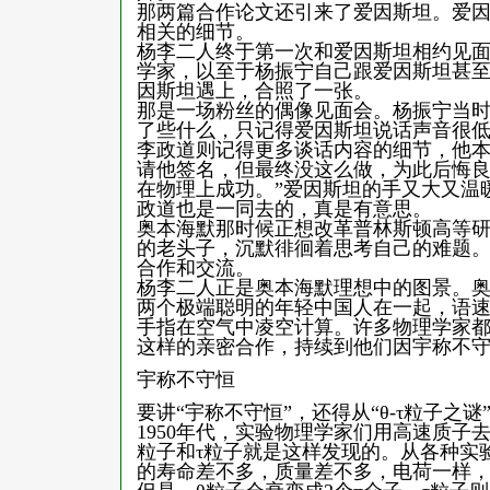
那两篇合作论文还引来了爱因斯坦。爱
相关的细节。
杨李二人终于第一次和爱因斯坦相约见
学家，以至于杨振宁自己跟爱因斯坦甚
因斯坦遇上，合照了一张。
那是一场粉丝的偶像见面会。杨振宁当
了些什么，只记得爱因斯坦说话声音很
李政道则记得更多谈话内容的细节，他
请他签名，但最终没这么做，为此后悔良
在物理上成功。”爱因斯坦的手又大又温
政道也是一同去的，真是有意思。
奥本海默那时候正想改革普林斯顿高等
的老头子，沉默徘徊着思考自己的难题
合作和交流。
杨李二人正是奥本海默理想中的图景。
两个极端聪明的年轻中国人在一起，语
手指在空气中凌空计算。许多物理学家
这样的亲密合作，持续到他们因宇称不
宇称不守恒
要讲“宇称不守恒”，还得从“θ-τ粒子之谜
1950年代，实验物理学家们用高速质子
粒子和τ粒子就是这样发现的。从各种实
的寿命差不多，质量差不多，电荷一样