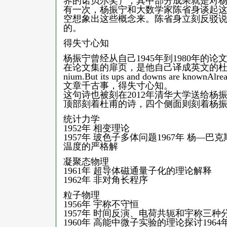
界的诺贝尔奖），其中部分成果就是对杨
有一次，杨振宁和大数学家陈省身谈起
空想象出这些概念来。陈省身立刻反驳
的。
得失寸心知
杨振宁曾经从自己1945年到1980年
在论文集的扉页，是他自己译成英文的杜甫诗句——A piec
nium.But its ups and downs are knownAlready
文章千古事，得失寸心知。
这句诗也被刻在2012年清华大学送给杨
顶部刻着杜甫的诗，四个侧面则刻着杨振
统计力学
1952年 相变理论
1957年 玻色子多体问题1967年 杨—巴
温度的严格解
凝聚态物理
1961年 超导体磁通量子化的理论解释
1962年 非对角长程序
粒子物理
1956年 宇称不守恒
1957年 时间反演、电荷共轭和宇称三种
1960年 高能中微子实验的理论探讨1964