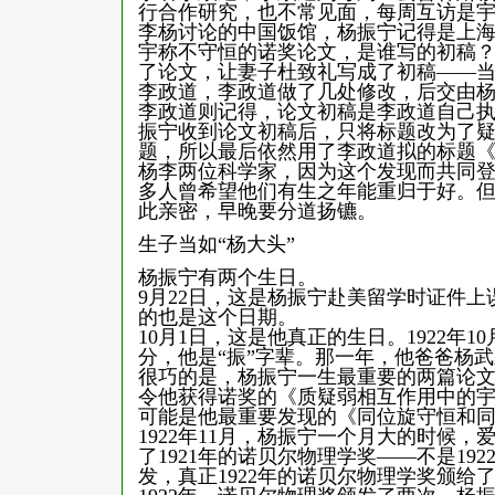
行合作研究，也不常见面，每周互访是
李杨讨论的中国饭馆，杨振宁记得是上
宇称不守恒的诺奖论文，是谁写的初稿
了论文，让妻子杜致礼写成了初稿——
李政道，李政道做了几处修改，后交由
李政道则记得，论文初稿是李政道自己
振宁收到论文初稿后，只将标题改为了
题，所以最后依然用了李政道拟的标题
杨李两位科学家，因为这个发现而共同
多人曾希望他们有生之年能重归于好。
此亲密，早晚要分道扬镳。
生子当如“杨大头”
杨振宁有两个生日。
9月22日，这是杨振宁赴美留学时证件
的也是这个日期。
10月1日，这是他真正的生日。1922年
分，他是“振”字辈。那一年，他爸爸杨
很巧的是，杨振宁一生最重要的两篇论文
令他获得诺奖的《质疑弱相互作用中的宇称
可能是他最重要发现的《同位旋守恒和同位
1922年11月，杨振宁一个月大的时候
了1921年的诺贝尔物理学奖——不是19
发，真正1922年的诺贝尔物理学奖颁给