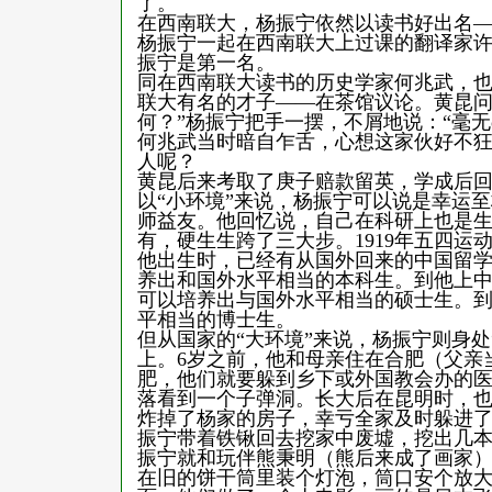
了。
在西南联大，杨振宁依然以读书好出名——
杨振宁一起在西南联大上过课的翻译家
振宁是第一名。
同在西南联大读书的历史学家何兆武，
联大有名的才子——在茶馆议论。黄昆问
何？”杨振宁把手一摆，不屑地说：“毫无ori
何兆武当时暗自乍舌，心想这家伙好不
人呢？
黄昆后来考取了庚子赔款留英，学成后
以“小环境”来说，杨振宁可以说是幸运
师益友。他回忆说，自己在科研上也是
有，硬生生跨了三大步。1919年五四
他出生时，已经有从国外回来的中国留
养出和国外水平相当的本科生。到他上
可以培养出与国外水平相当的硕士生。
平相当的博士生。
但从国家的“大环境”来说，杨振宁则身
上。6岁之前，他和母亲住在合肥（父亲
肥，他们就要躲到乡下或外国教会办的医
落看到一个子弹洞。长大后在昆明时，也
炸掉了杨家的房子，幸亏全家及时躲进
振宁带着铁锹回去挖家中废墟，挖出几
振宁就和玩伴熊秉明（熊后来成了画家
在旧的饼干筒里装个灯泡，筒口安个放