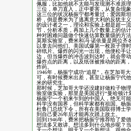
佩服，比如他就不太能与发现测不准原
三位，单刀直入，正中要害，从复杂现
这三位的状况杨振宁都考量过：爱因斯
桥，倒是费米为了逃离意大利的反犹主
的设计者之一，理论和实验上都是超一
节，分析本质，再加上几个数量上的估
种对困难问题做个快速估算数量级的方法
莫斯实验室，费米和冯·诺依曼是两位齐
以拿去问他们。美国试爆第一枚原子弹时
碎纸片。爆炸的闪光一出现，他便松手
边，但当爆炸的冲击波到达时，就会带
爆炸点的距离，以及纸张被推动的距离，
炸药。
1946年，杨振宁成功“追星”，在芝加
可，有时候费米出差，甚至让杨振宁代
米的研究生。
那时候，芝加哥大学还没建好做粒子物
验室做实验，那里是美国进行“曼哈顿计
杨振宁一个初来乍到的中国人，绝无可
科学没有国界，但科学家都有祖国。杨振
杜鲁门总统下令，所有在美国取得博士
到自己要26年后才能再次踏上故土。
回到1946年，费米把杨振宁推荐给了爱
想法多又敢讲。想法多到什么地步呢？
天一个想法，明天又一个新想法，跟他