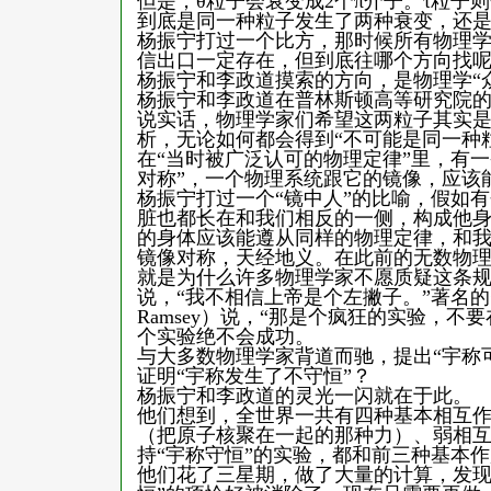
但是，θ粒子会衰变成2个π介子。τ粒子则
到底是同一种粒子发生了两种衰变，还是
杨振宁打过一个比方，那时候所有物理
信出口一定存在，但到底往哪个方向找
杨振宁和李政道摸索的方向，是物理学“
杨振宁和李政道在普林斯顿高等研究院的
说实话，物理学家们希望这两粒子其实
析，无论如何都会得到“不可能是同一种
在“当时被广泛认可的物理定律”里，有一
对称”，一个物理系统跟它的镜像，应该
杨振宁打过一个“镜中人”的比喻，假如
脏也都长在和我们相反的一侧，构成他
的身体应该能遵从同样的物理定律，和
镜像对称，天经地义。在此前的无数物理
就是为什么许多物理学家不愿质疑这条规
说，“我不相信上帝是个左撇子。”著名的
Ramsey）说，“那是个疯狂的实验，不要在
个实验绝不会成功。
与大多数物理学家背道而驰，提出“宇称
证明“宇称发生了不守恒”？
杨振宁和李政道的灵光一闪就在于此。
他们想到，全世界一共有四种基本相互
（把原子核聚在一起的那种力）、弱相
持“宇称守恒”的实验，都和前三种基本
他们花了三星期，做了大量的计算，发现