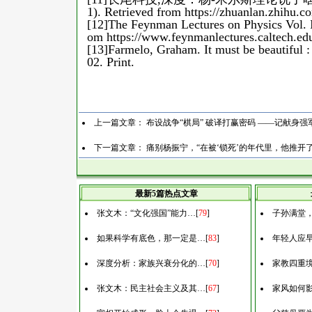
1). Retrieved from
https://zhuanlan.zhihu.
[12]The Feynman Lectures on Physics Vol. I
om
https://www.feynmanlectures.caltech.ed
[13]Farmelo, Graham. It must be beautiful :
02. Print.
上一篇文章：
布设战争“棋局” 破译打赢密码 ——记献身
下一篇文章：
痛别杨振宁，“在被‘锁死’的年代里，他推开
最新5篇热点文章
张文木：“文化强国”能力…
[
79
]
子孙满堂
如果科学有底色，那一定是…
[
83
]
年轻人应
深度分析：家族兴衰分化的…
[
70
]
家教四重
张文木：民主社会主义及其…
[
67
]
家风如何