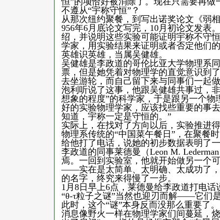
恒”的项恰好被消除了。现在只需要再做
不遵从“宇称守恒”？
从那次纽约聚餐，到写出诺奖论文《弱相
956年6月底论文写完，10月初论文发
绍，并说明这些实验可能证明宇称不守
学家，用实验结果来证明或者否定他们
英雄识英雄，当属吴健雄。
吴健雄是李政道的哥伦比亚大学物理系
票，但是她凭着对物理学的直觉意识到了
去坐游轮，而自己留下来与同事们一起
泡利听说了这事，他跟吴健雄共事过，非
想象的程度”的科学家，于是跟另一个物理学
好的实验物理学家，应该找些重要的事
知道，宇称一定是守恒的。”
实际上，在找对了方向以后，实验推进得很
物理系传统的“中国菜午餐日”，在聚餐
给他打了电话，说她的初步数据表明了一
李政道的同事莱德曼（Leon M. Led
焉。一回到实验室，他就开始做另一个可
——实在是太简单、太明确、太成功了
的名字，终究来得慢了一步。
1月8日早上6点，莱德曼给李政道打电话
“θ-τ粒子之谜”当然也迎刃而解——它
此时，这个“谜”本身反而没那么重要了。
消息像野火一样在物理学家们间蔓延，烧