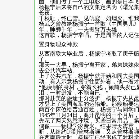
面。他们做了一个土电影，画的是日本
杨振宁后来将自己的文集定名为《曙光
长夜。
千秋耻，终已雪。见仇寇，如烟灭。惟
杨武之曾教给杨振宁一首歌《中国男儿》
年，睡狮千年，一夫振臂万夫雄……”
这首歌，杨振宁常唱。于是周围的人记
置身物理众神殿
从西南联大毕业后，杨振宁考取了庚子赔款
子。
那天一大早，杨振宁离开家，弟弟妹妹
去公共汽车站。
上了公共汽车，杨振宁就开始和同去美
动。有人示意杨振宁往窗外看，他一看
“他痩削的身材，穿着长袍，额前头发已
泪，一时迸发，不能自已。”
那时赴美的旅途十分波折，杨振宁先从
才登上了美国海军的运输船。那艘船要
两百个床位给普通百姓，杨振宁与同学们
1945年11月24日，离开昆明的三个
先花了两天熟悉环境，买些日常用品，
偶像——物理学家费米。结果晴天霹雳
听，从纽约追到普林斯顿，又从普林斯
在西南联大时，杨振宁已经形成了对科