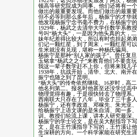
1922年，诺贝尔物理奖颁发了两次，杨振
顿高等研究院成为同事。他们还将有一
做出的最重要发现。而他们做出的最重
但不必等到那么多年后，杨振宁的才华
他发现杨振宁念书毫不费力，在杨振宁的
1929年，杨武之去清华大学任数学系
号叫“杨大头”，一是因为他头真的大，
妹年纪差得比较大，所以有时也担起弟
们记一颗红星，到了周末，一颗红星可
生米就没有兑现，堪称一种杨氏骗局。
杨振宁是那种“别人家的孩子”。曾任复
玉铭拿“杨武之之子”来教育他们不要贪
我这一辈子数学赶不上你，但将来我儿
1938年，抗战开始，清华、北大、南
振宁也随之到了昆明。
“杨大头”的传奇依然继续。16岁时，
他名列第二。报名时他甚至还没学过高
物理觉得有趣，于是很快转去了物理系
西南联大只存在了八年，毕业了三千多
杨振宁，还有李政道、邓稼先、朱光亚
给杨振宁上语文课的是朱自清、闻一多
训。教授们轮流上课，讲本人研究最深
杨振宁的学士论文，是在吴大猷指导下
文，是在王竹溪指导下写的，王竹溪让
生深耕的方向。一个科学家能在研究生