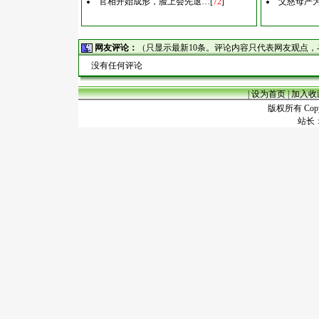
官相开始成形，脸上会先退…
[
72
]
父慈母严
网友评论：
（只显示最新10条。评论内容只代表网友观点
没有任何评论
|
设为首页
|
加入收
版权所有 Copyr
站长：谢昭