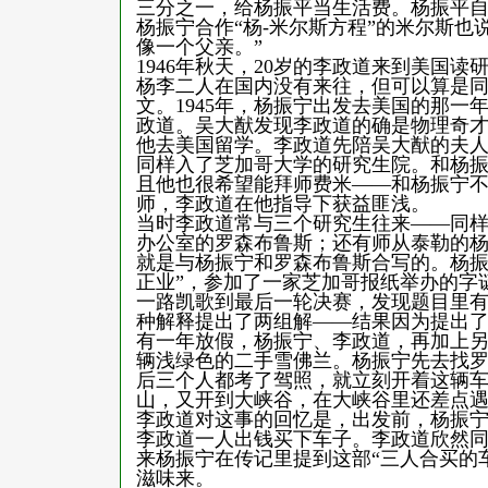
三分之一，给杨振平当生活费。杨振平自
杨振宁合作“杨-米尔斯方程”的米尔斯也
像一个父亲。”
1946年秋天，20岁的李政道来到美国
杨李二人在国内没有来往，但可以算是同
文。1945年，杨振宁出发去美国的那
政道。吴大猷发现李政道的确是物理奇
他去美国留学。李政道先陪吴大猷的夫
同样入了芝加哥大学的研究生院。和杨
且他也很希望能拜师费米——和杨振宁
师，李政道在他指导下获益匪浅。
当时李政道常与三个研究生往来——同
办公室的罗森布鲁斯；还有师从泰勒的杨
就是与杨振宁和罗森布鲁斯合写的。杨振
正业”，参加了一家芝加哥报纸举办的字
一路凯歌到最后一轮决赛，发现题目里
种解释提出了两组解——结果因为提出
有一年放假，杨振宁、李政道，再加上
辆浅绿色的二手雪佛兰。杨振宁先去找
后三个人都考了驾照，就立刻开着这辆
山，又开到大峡谷，在大峡谷里还差点
李政道对这事的回忆是，出发前，杨振
李政道一人出钱买下车子。李政道欣然
来杨振宁在传记里提到这部“三人合买的
滋味来。