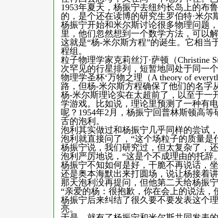
1953年夏天，杨振宁去纽约长岛上的
的，是个还在读博的研究生罗伯特·米尔斯（Rob
杨振宁开始和米尔斯讨论很多物理问题
里，他们忽然想到一个数学方法，可以
这就是“杨-米尔斯方程”的诞生。它相
程组。
粒子物理学家克莉丝汀·萨顿（Christin
次罕见的行星排列，短暂地同处于同一
物理学圣杯‘万物之理（A theory of e
路，但杨-米尔斯方程确保了他们的名字
杨-米尔斯理论实在太超前了，以至于一
学游戏。比如说，理论里预测了一种有
呢？1954年2月，杨振宁回普林斯顿高
舌的泡利。
泡利其实做过和杨振宁几乎同样的尝试
泡利就直接问了，“这个场粒子的质量是
杨振宁说，我们研究过，但太复杂了，
泡利严厉地说，“这是个不成理由的托辞。
杨振宁不知如何是好，干脆不再说话，
还是奥本海默出来打圆场，说让杨接着
那天泡利没再提问，但他第二天给杨振
“亲爱的杨：很抱歉，你在会上的说法，使
杨振宁后来纠结了很久要不要发表这个
亮。
于是，就有了杨振宁和米尔斯共同发表