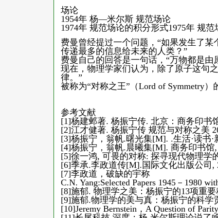
场论
1954年 杨—米尔斯 规范场论
1974年 规范场论的积分形式1975年 
费曼曾经提过一个问题，“如果发生了某
传递最多的信息给未来的人类？”
费曼自己的回答是一句话，“万物都是由
现在，物理学家们认为，除了原子这句之
律。”
被称为“对称之王”（Lord of Symm
参考文献
[1]杨建邺著. 杨振宁传. 北京：商务印书馆,
[2]江才健著. 杨振宁传 规范与对称之美 20
[3]杨振宁，翁帆.曙光集[M]. .生活·读书·
[4]杨振宁，翁帆.晨曦集[M]. 商务印书馆, 2
[5]徐一鸿, 可畏的对称: 探寻现代物理学的
[6]季承.李政道传[M].国际文化出版公司, 2
[7]李政道，破缺的宇称
C.N. Yang:Selected Papers 1945－1980 wi
[8]施郁. 物理学之美：杨振宁的13项重要科学贡献[J
[9]施郁.物理学的美与真：杨振宁的科学贡献[J].
[10]Jeremy Bernstein，A Question of Parit
[11]长尾科技,深度：杨-米尔斯理论说了