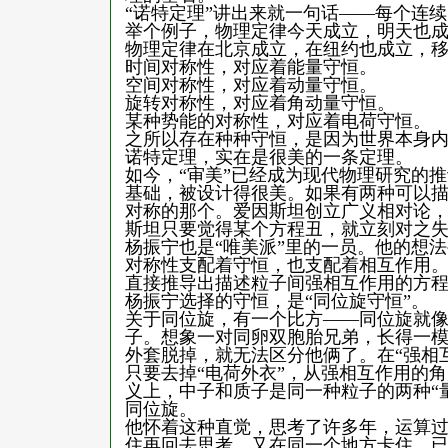
“诺特定理”讲出来就一句话——每个连
举个例子，物理定律今天成立，明天也
物理定律在北京成立，在纽约也成立，
时间对称性，对应着能量守恒。
空间对称性，对应着动量守恒。
旋转对称性，对应着角动量守恒。
某种势能的对称性，对应着电荷守恒。
之所以存在种种守恒，是因为世界本身
诺特定理，实在是很美的一条定理。
如今，“审美”已经成为现代物理研究的
基础，被设计得很美。如果有两种可以
对称的那个。爱因斯坦创立广义相对论，
斯坦只要觉得某个方程丑，就立刻对之
杨振宁也是“唯美派”里的一员。他的想
对称性支配着守恒，也支配着相互作用
直接推导出描述粒子间强相互作用的方
杨振宁选择的守恒，是“同位旋守恒”。
关于同位旋，有一个比方——同位旋就
子。想象一对同卵双胞胎兄弟，长得一
外套脱掉，就无法区分他俩了。在“强相
只要去掉“电荷外衣”，从强相互作用的
义上，中子和质子是同一种粒子的两种“
同位旋。
他怀着这种直觉，思考了许多年，运算
住再回去思考，又在同一个地方卡住。已