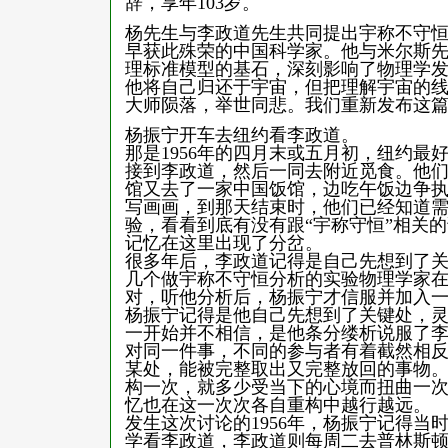
辞，享年103岁。
杨先生与李政道先生共同提出宇称不守恒
早获此殊荣的中国科学家。他与米尔斯先
理标准模型的基石，深刻影响了物理学
他将自己归还于宇宙，但把理解宇宙的
大师陨落，举世同悲。我们重新发布这
杨振宁开车去纽约看李政道。
那是1956年的四月末或五月初，纽约
接到李政道，然后一同去附近觅食。他
馆又去了一家中国饭馆，边吃午饭边争
写画画，到那天结束时，他们已经知道
验，看看到底有没有跟“宇称守恒”相关
记忆在这里出现了分岔。
很多年后，李政道记得是自己先想到了
几个做宇称不守恒分析的实验物理学家
对，听他分析后，杨振宁才信服并加入
杨振宁记得是他自己先想到了关键处，灵感
一开始并不相信，是他条分缕析说服了
对同一件事，不同的参与者有着截然相
某处，能被完整取出又完整放回的事物。
构一次，就多少受当下的心境而扭曲一
忆也在这一次次各自重构中越行越远。
发生这次讨论的1956年，杨振宁记得
学看李政道，李政道则每周二去普林斯