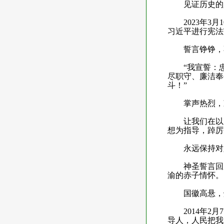
见证历史的人
2023
年
3
月
1
习近平进行宪法
誓言铮铮，
“我宣誓：忠
尽职守、廉洁奉
斗！”
掌声热烈，
让我们在以习
想为指导，踔厉
永远保持对人
神圣誓言回
渝的赤子情怀。
国徽高悬，熠
2014
年
2
月
7
导人，人民把我