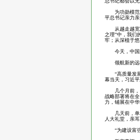
总书记都会以无
为功勋模范颁
平总书记亲力亲
从越走越宽广的
之理”中，我们
牢；从深植于悠
今天，中国人
领航新的远征
“高质量发展
幕当天，习近平
几个月前，党
战略部署将在全
力，铺展在中华
几天前，单增
人大礼堂，亲耳
“为建设富强