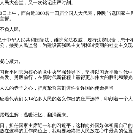
民大会堂，又一次铭记庄严时刻。
0
日上午，面向近
3000
名十四届全国人大代表，刚刚当选国家主
宣誓。
不负人民。
于中华人民共和国宪法，维护宪法权威，履行法定职责，忠于
公，接受人民监督，为建设富强民主文明和谐美丽的社会主义现
凝心聚力。
近平同志为核心的党中央坚强领导下，坚持以习近平新时代中
奋发、勇毅前行，在新时代新征程上赢得更加伟大的胜利和荣光
民的赤子之心，把真挚誓言刻进许党许国的使命担当
应着代表们以
14
亿多人民的名义作出的庄严选择，印刻着一个大
熠生辉；温暖记忆，翻涌而来。
日，担任国家主席近一年的习近平，这样向外国媒体袒露自己的
放在这样的工作岗位上，我就要始终把人民放在心中最高的位置