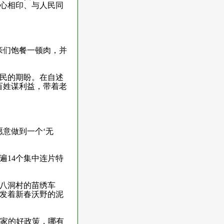
心相印、与人民同
亲们饱餐一顿肉，并
民的期盼。在自述
百姓谋利益，带着老
意做到一个‘无
遍
14
个集中连片特
八洞村的苗绣车
发着新春沃野的泥
家的好政策，哪有