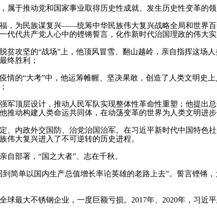
属于推动党和国家事业取得历史性成就、发生历史性变革的领
，为民族谋复兴——统筹中华民族伟大复兴战略全局和世界百
一代代共产党人心中的铿锵誓言，化作新时代治国理政的伟大实
贫攻坚的“战场”上，他顶风冒雪、翻山越岭，亲自指挥这场人
最终胜利；
情的“大考”中，他运筹帷幄、坚决果敢，创造了人类文明史上
；
军顶层设计，推动人民军队实现整体性革命性重塑；他提出总
他推动构建人类命运共同体，在动荡变革的世界为人类文明进步
、内政外交国防、治党治国治军。在习近平新时代中国特色社
族伟大复兴进入了不可逆转的历史进程。
自部署，“国之大者”、志在千秋。
到简单以国内生产总值增长率论英雄的老路上去”。誓言铿锵，
球最大不锈钢企业，一度巨额亏损。
2017
年、
2020
年，习近平