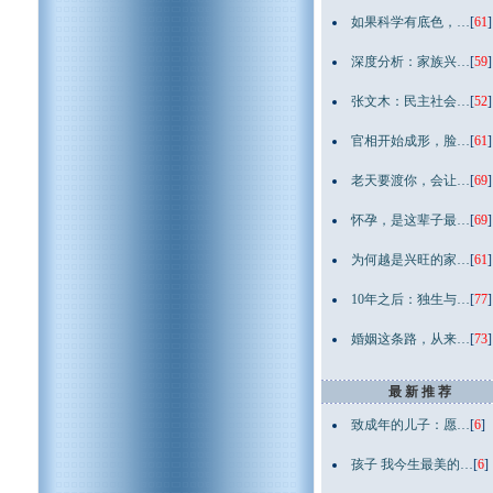
如果科学有底色，…
[
61
]
深度分析：家族兴…
[
59
]
张文木：民主社会…
[
52
]
官相开始成形，脸…
[
61
]
老天要渡你，会让…
[
69
]
怀孕，是这辈子最…
[
69
]
为何越是兴旺的家…
[
61
]
10年之后：独生与…
[
77
]
婚姻这条路，从来…
[
73
]
最 新 推 荐
致成年的儿子：愿…
[
6
]
孩子 我今生最美的…
[
6
]