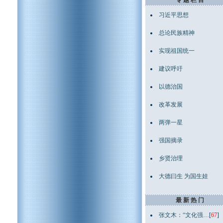
专 题 栏 目
习近平思想
总论民族精神
实现祖国统一
建议呼吁
以德治国
改革发展
两弹一星
强国摘录
乡贤治理
大德曰生 为国生娃
最 新 热 门
张文木：“文化强…
[
67
]