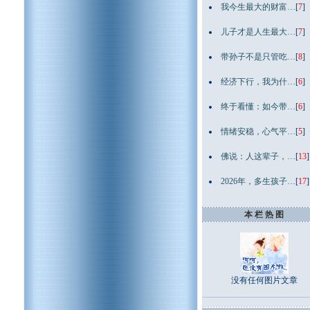
我今生最大的财富…
[
7
]
儿子才是人生最大…
[
7
]
带孙子不是只管吃…
[
8
]
经济下行，我为什…
[
6
]
终于看懂：如今带…
[
6
]
情绪安稳，心气平…
[
5
]
佛说：人这辈子，…
[
13
]
2026年，多生孩子…
[
17
]
本 栏 热 图
没有任何图片文章