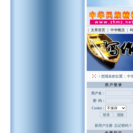
|
文章首页
|
中华概况
|
您现在的位置：
中
用 户 登 录
用户名：
密 码：
Cookie：
新用户注册
忘记密码？