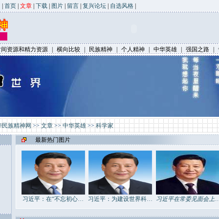
|
首页
|
文章
|
下载
|
图片
|
留言
|
复兴论坛
|
自选风格
|
时间资源和精力资源
|
横向比较
|
民族精神
|
个人精神
|
中华英雄
|
强国之路
|
华民族精神网
>>
文章
>>
中华英雄
>>
科学家
最新热门图片
习近平：在“不忘初心…
习近平：为建设世界科…
习近平在常委见面会上