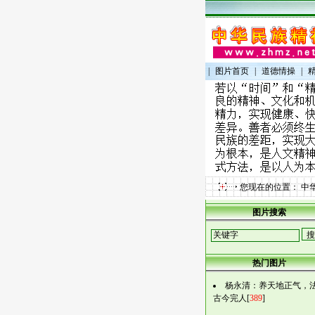
|
图片首页
|
道德情操
|
您现在的位置：
中
图片搜索
热门图片
杨永清：养天地正气，
古今完人[
389
]