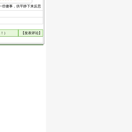
一些傻事，供平静下来反思
关！）
【
发表评论
】