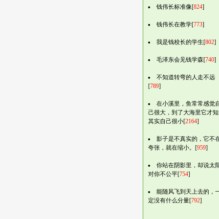
钱伟长标准像[
824
]
钱伟长在教学[
773
]
我是钱校长的学生[
802
]
毛泽东会见钱学森[
740
]
不知道转弯的人走不远
[
789
]
在小溪里，鱼常常感觉
己很大，到了大海里它才知
其实自己很小[
2164
]
影子是不真实的，它不
夸张，就在缩小。[
959
]
你站在阴影里，却说太
对你不公平[
754
]
能随风飞到天上去的，
定没有什么分量[
792
]