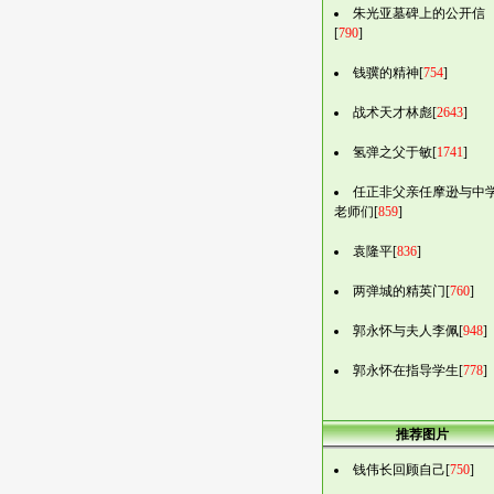
朱光亚墓碑上的公开信
[
790
]
钱骥的精神[
754
]
战术天才林彪[
2643
]
氢弹之父于敏[
1741
]
任正非父亲任摩逊与中
老师们[
859
]
袁隆平[
836
]
两弹城的精英门[
760
]
郭永怀与夫人李佩[
948
]
郭永怀在指导学生[
778
]
推荐图片
钱伟长回顾自己[
750
]