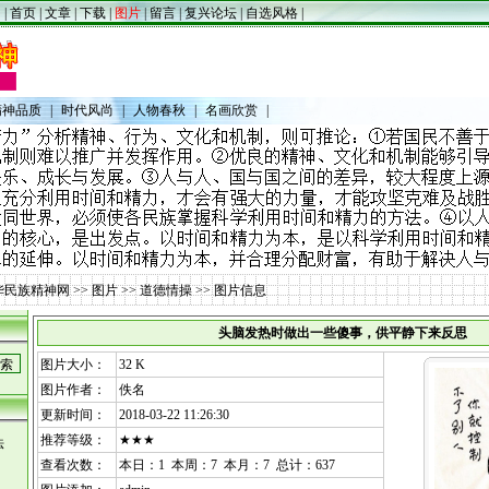
|
首页
|
文章
|
下载
|
图片
|
留言
|
复兴论坛
|
自选风格
|
精神品质
|
时代风尚
|
人物春秋
|
名画欣赏
|
华民族精神网
>>
图片
>>
道德情操
>> 图片信息
头脑发热时做出一些傻事，供平静下来反思
图片大小：
32 K
图片作者：
佚名
更新时间：
2018-03-22 11:26:30
推荐等级：
★★★
法
查看次数：
本日：1 本周：7 本月：7 总计：637