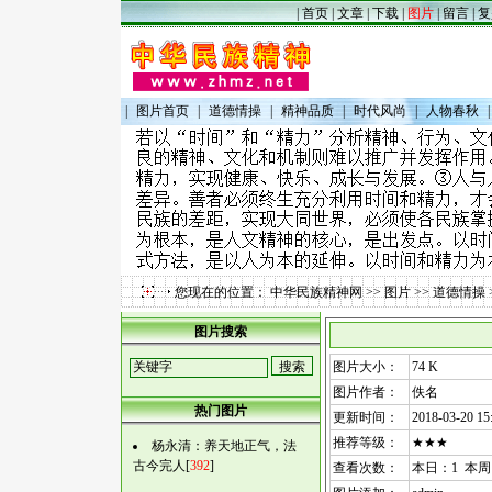
|
首页
|
文章
|
下载
|
图片
|
留言
|
复
|
图片首页
|
道德情操
|
精神品质
|
时代风尚
|
人物春秋
|
您现在的位置：
中华民族精神网
>>
图片
>>
道德情操
图片搜索
图片大小：
74 K
图片作者：
佚名
热门图片
更新时间：
2018-03-20 15
推荐等级：
★★★
杨永清：养天地正气，法
古今完人[
392
]
查看次数：
本日：1 本周