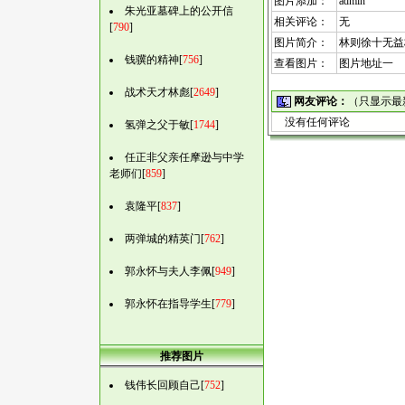
图片添加：
admin
朱光亚墓碑上的公开信
相关评论：
无
[
790
]
图片简介：
林则徐十无益
钱骥的精神[
756
]
查看图片：
图片地址一
战术天才林彪[
2649
]
网友评论：
（只显示最
没有任何评论
氢弹之父于敏[
1744
]
任正非父亲任摩逊与中学
老师们[
859
]
袁隆平[
837
]
两弹城的精英门[
762
]
郭永怀与夫人李佩[
949
]
郭永怀在指导学生[
779
]
推荐图片
钱伟长回顾自己[
752
]