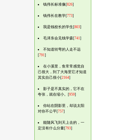
钱伟长标准像[
826
]
钱伟长在教学[
773
]
我是钱校长的学生[
803
]
毛泽东会见钱学森[
741
]
不知道转弯的人走不远
[
791
]
在小溪里，鱼常常感觉自
己很大，到了大海里它才知道
其实自己很小[
2164
]
影子是不真实的，它不在
夸张，就在缩小。[
959
]
你站在阴影里，却说太阳
对你不公平[
757
]
能随风飞到天上去的，一
定没有什么分量[
793
]