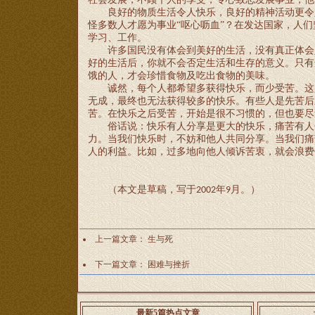
良好的物质生活令人快乐，良好的精神活动更令
怪多数人才愿为事业
“呕心呖血”？在发达国家，人
学习、工作。
许多国民没有体会到美好的生活，没有真正体会
好的生活后，你就不会否定生活和生存的意义。只有
饿的人，才会珍惜食物及吃出食物的美味。
诚然，每个人都希望多获得快乐，而少受苦。这
无成，最终也无法获得较多的快乐。有些人是先苦后
苦。在快乐之后受苦，开始是很不习惯的，但也要尽
俗话说：快乐有人分享是更大的快乐，痛苦有人
力。当我们快乐时，不妨和他人共同分享。当我们痛
人的利益。比如，过多地向他人倾诉苦衷，就会浪费
（本文是草稿，写于
年
月。）
2002
9
上一篇文章：
生与死
下一篇文章：
困难与挫折
最新5篇热点文章