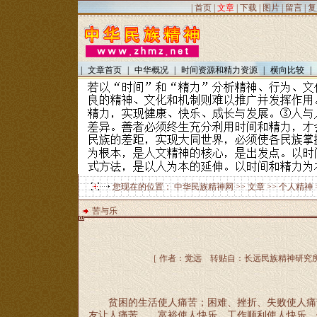
|
首页
|
文章
|
下载
|
图片
|
留言
|
复
|
文章首页
|
中华概况
|
时间资源和精力资源
|
横向比较
|
您现在的位置：
中华民族精神网
>>
文章
>>
个人精神
苦与乐
［ 作者：觉远 转贴自：长远民族精神研究所 点击
贫困的生活使人痛苦；困难、挫折、失败使人痛
友让人痛苦
……富裕使人快乐，工作顺利使人快乐，