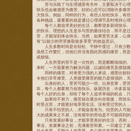
苦与乐除了与生理感受有关外，主要取决于心理
快乐也会被感受为痛苦。好的心态可以消除许多痛苦
大快乐。例如，同样的行为，有些人轻松快乐，有些
各种挑战，最重要的就是通过心理调节及时维持心理
每个人都追求美好的生活，都希望多获得快乐、
的快乐。理想的人生是乐与苦的最佳结合，而不是过
苦，才能深刻体会快乐。当然，如果受苦太多，心身
有
“以较少的劳苦换取较多享受”的效益意识。
人生多数时间是在轻松、平静中度过，只有少数
虽然工作繁忙，但他们并没有因此而感到痛苦，而是
或烦恼。
人生所受的苦不是一次性的，而是断断续续的。
来时，一方面要努力解决问题，以减轻痛苦及摆脱痛
同样的痛苦，对承受力强的人来说，感受比较轻
令他们非常难受。人类接受痛苦的能力是很强的，无
出身好的人，受苦可能少一些。出身贫寒，受苦
坏，每个人都要努力创造快乐。纵观历史，许多富翁
每个人好的出身，却给了每个人追求幸福的机会，只
如果你不努力，痛苦就在逐步向你靠拢，而快乐
时受点苦，才能更好地享受生活。没有受过苦的人，
只有不怕苦的人，才能奋发有为。怕苦的人可能
大的成果来之不易，没有艰辛的劳动是不可能得到的
只有发展好事业，才能享受美好的生活，否则，
事业。发展事业之初，充满着苦和累。一旦建立了基
社会发展，不顾个人的享受，专心致志发展事业，他