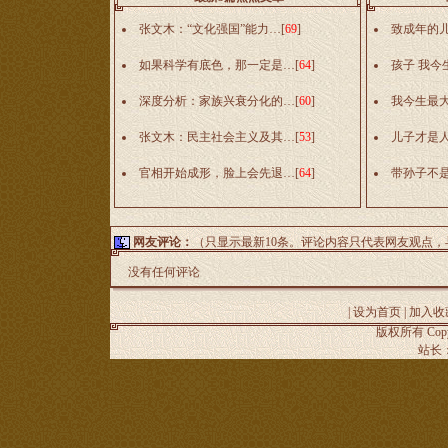
张文木：“文化强国”能力…
[
69
]
致成年的
如果科学有底色，那一定是…
[
64
]
孩子 我今
深度分析：家族兴衰分化的…
[
60
]
我今生最
张文木：民主社会主义及其…
[
53
]
儿子才是
官相开始成形，脸上会先退…
[
64
]
带孙子不
网友评论：
（只显示最新10条。评论内容只代表网友观点
没有任何评论
|
设为首页
|
加入收
版权所有 Copyr
站长：谢昭