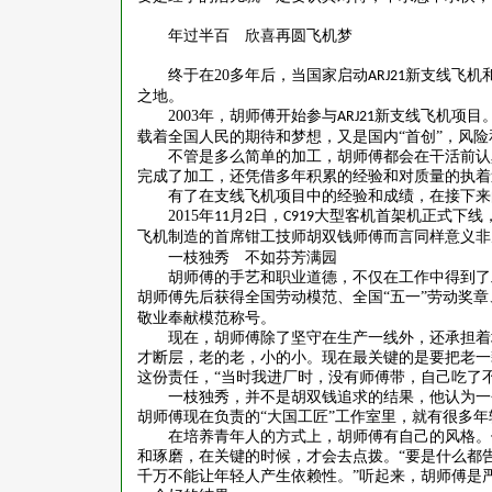
年过半百 欣喜再圆飞机梦
终于在
20
多年后，当国家启动
新支线飞机
ARJ21
之地。
2003
年，胡师傅开始参与
新支线飞机项目
ARJ21
载着全国人民的期待和梦想，又是国内“首创”，风
不管是多么简单的加工，胡师傅都会在干活前认
完成了加工，还凭借多年积累的经验和对质量的执着
有了在支线飞机项目中的经验和成绩，在接下来
2015
年
月
日，
大型客机首架机正式下线
11
2
C919
飞机制造的首席钳工技师胡双钱师傅而言同样意义非
一枝独秀 不如芬芳满园
胡师傅的手艺和职业道德，不仅在工作中得到了
胡师傅先后获得全国劳动模范、全国“五一”劳动奖
敬业奉献模范称号。
现在，胡师傅除了坚守在生产一线外，还承担着
才断层，老的老，小的小。现在最关键的是要把老一
这份责任，“当时我进厂时，没有师傅带，自己吃了
一枝独秀，并不是胡双钱追求的结果，他认为一
胡师傅现在负责的
“大国工匠”工作室里，就有很多
在培养青年人的方式上，胡师傅有自己的风格。
和琢磨，在关键的时候，才会去点拨。
“要是什么都
千万不能让年轻人产生依赖性。”听起来，胡师傅是