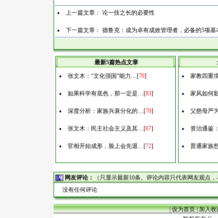
上一篇文章：
论一技之长的必要性
下一篇文章：
德鲁克：成为卓有成效管理者，必备的5项基
最新5篇热点文章
张文木：“文化强国”能力…
[
79
]
家教四重
如果科学有底色，那一定是…
[
83
]
家风如何
深度分析：家族兴衰分化的…
[
70
]
父慈母严
张文木：民主社会主义及其…
[
67
]
资治通鉴
官相开始成形，脸上会先退…
[
72
]
普通家族
网友评论：
（只显示最新10条。评论内容只代表网友观点
没有任何评论
|
设为首页
|
加入收