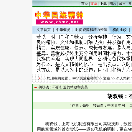
|
首页
|
文章
|
下载
|
图片
|
留言
|
复
|
文章首页
|
中华概况
|
时间资源和精力资源
|
横向比较
|
您现在的位置：
中华民族精神网
>>
文章
>>
个人精神
胡双钱：不断打造的精致和完美
胡双钱：
［ 作者：钱明 转贴自：中国青年网 点击数：1
胡
双钱，上海飞机制造有限公司高级技师，数控
用航空领域的首次尝试——运
飞机的研制，更在
10
AR