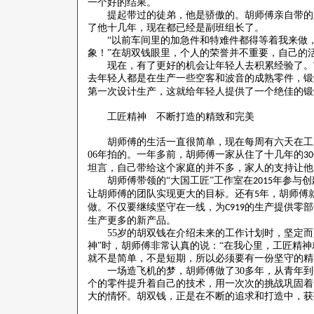
一个好的结果。
提起带过的徒弟，他是骄傲的。胡师傅亲自带的
了他十几年，现在都已经是副班组长了。
“以前车间里的加急件和特难件都得等着我来做
象！”在胡双钱眼里，个人的荣誉并不重要，自己的
现在，有了更好的机会让年轻人去积累经验了。
去年轻人都是在生产一些空客和波音的成熟零件，锻
第一次设计生产，这就给年轻人提供了一个绝佳的锻
工匠精神 不断打造的精致和完美
胡师傅的生活一直很简单，现在每周有六天在工
06
年拍的。一年多前，胡师傅一家从住了十几年的
30
坦言，自己带给这个家庭的并不多，家人的支持让他
胡师傅带领的
“大国工匠”工作室在
年参与创
2015
让胡师傅的团队实现更大的目标。还有
年，胡师傅
5
做。不仅要继续坚守在一线，为
的生产提供零部
C919
生产更多的新产品。
55
岁的胡双钱在介绍未来的工作计划时，坚定而
神”时，胡师傅非常认真的说：“在我心里，工匠精神
就不是简单，不是短期，所以必须要有一份坚守的精
一场造飞机的梦，胡师傅做了
30
多年，从青年到
个的零件提升着自己的技术，用一次次的挑战巩固着
大的情怀。胡双钱，正是在不断的追求和打造中，获