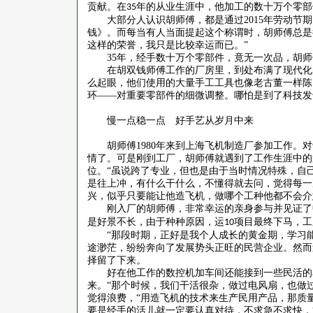
贡献。在
年的从业生涯中，他加工的数十万个零部
35
大部分人认识胡师傅，都是通过
2015
年劳动节期
钱》。而每当有人当面提起这个称谓时，胡师傅总是
这样的荣誉，我只是比较幸运而已。”
35
年，经手数十万个零部件，竟无一次品，胡师
在胡双钱师傅工作的厂房里，到处布满了现代化
么起眼，他们使用的大量手工工具也像老古董一样陈
环
——对重要零部件的细微调整。哪怕是到了科技发
慢一点稳一点 好手艺从岁月中来
胡师傅
1980
年来到上海飞机制造厂参加工作。对
情了。可是刚到工厂，胡师傅就遇到了工作生涯中的
位。“虽说跨了专业，但也是由于当时情况特殊，自
是往上冲，有什么干什么，不懂得就去问，觉得每一
兴，似乎只要能让他造飞机，做哪个工种他都不会介
刚入厂的胡师傅，非常幸运的亲身参与并见证了
是好景不长，由于种种原因，运
项目最终下马，工
10
“那段时期，正好是我个人成长的黄金期，学习
途渺茫，纷纷奔向了发展势头正旺的民营企业。然而
择留了下来。
好在他工作的数控机加车间还能接到一些民活的
来。
“那个时候，我们干活很杂，做过电风扇，也做
觉得浪费，“用造飞机的技术来生产民用产品，那质
要是经手的活儿就一定要认真对待，不求急不求快，