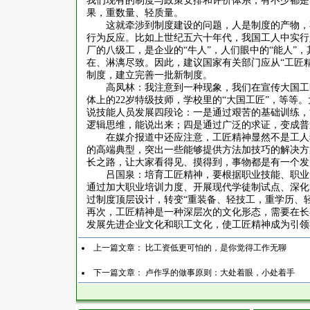
我们现有的制度与政策安排和评价体系，有不少都是
果，重数量、轻质量。
这就牵涉到制度建设的问题，人是制度的产物，
行为反应。比如上世纪五六十年代，我国工人中实行
厂的八级工，是企业的
“牛人”，人们眼中的“能人
在、淋漓尽致。因此，建议国家有关部门应从“工匠
制度，建立完善一批新制度。
高凤林：我注意到一种现象，我们在宣传大国工
体上的
22
岁特级技师，学校里的“大国工匠”，等等
说技能人员发展四段论：一是通过艰苦的基础训练，
逻辑思维，能说出来；四是通过广泛的求证，变成普
在媒介报道中还应注意，工匠精神显然不是工人
的高端典型，突出一些能够提供方法加技巧的解决方
长之路，让大家看得见、摸得到，事物都是有一个发
吕国泉：培育工匠精神，要根据职业技能、职业
通过加大职业培训力度、开展现代学徒制试点、深化
过制度顶层设计，转变“重装备、轻技工，重学历、
再次，工匠精神是一种深层次的文化形态，需要在长
发展先进企业文化和职工文化，使工匠精神成为引领
上一篇文章：
比工资低更可怕的，是你觉得工作无聊
下一篇文章：
卢作孚的做事原则：大处着眼，小处着手