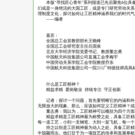
本版
“寻找匠心青年”系列报道已先后聚焦
位具
6
们或是一身绝活的大国工匠，或是专门研究劳动关系
理制度文化，探讨如何让工匠精神涵养我们的时代气
——编者
嘉宾：
全国总工会宣教部部长王晓峰
全国总工会研究室主任吕国泉
北京大学经济学院党委书记、教授董志勇
中国航天科技集团公司直属工会李梅宇
中国劳动关系学院工会学院教授乔东
中国航天科技集团公司一院
211
厂特级技师高凤
什么是工匠精神？
精益求精
爱岗敬业
持续专注
守正创新
记者：探讨一个问题，首先要明晰它的内涵和外
无限放大的现象。那么，应该如何定义工匠精神？或
董志勇：我以为，工匠精神可以概括为四个方面
精益求精是工匠精神最为称赞之处，具备工匠精
每一道工艺，小到一支钢笔、大到一架飞机，每一个
持之以恒是工匠精神最为动人之处。具备工匠精
中脱颖而出。他们甘于为一项技艺的传承和发展奉献