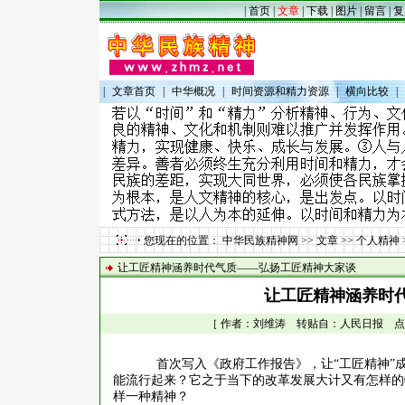
|
首页
|
文章
|
下载
|
图片
|
留言
|
复
|
文章首页
|
中华概况
|
时间资源和精力资源
|
横向比较
|
您现在的位置：
中华民族精神网
>>
文章
>>
个人精神
让工匠精神涵养时代气质——弘扬工匠精神大家谈
让工匠精神涵养时
［ 作者：刘维涛 转贴自：人民日报 点击数：1
首次写入《政府工作报告》，让
“工匠精神
能流行起来？它之于当下的改革发展大计又有怎样的
样一种精神？