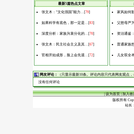
最新5篇热点文章
张文木：“文化强国”能力…
[
79
]
家风如何
如果科学有底色，那一定是…
[
83
]
父慈母严
深度分析：家族兴衰分化的…
[
70
]
资治通鉴
张文木：民主社会主义及其…
[
67
]
普通家族
官相开始成形，脸上会先退…
[
72
]
儿女双全
网友评论：
（只显示最新10条。评论内容只代表网友观点
没有任何评论
|
设为首页
|
加入收
版权所有 Copyr
站长：谢昭