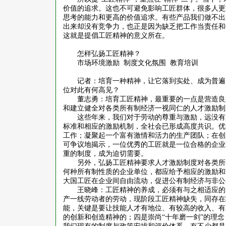
价值的追求。这也不可避免影响工匠群体，很多人更
思考的能力和更高的价值追求。有些产品我们做不出
出来却没有竞争力，也正是因为缺乏把工作当责任和
这就是提倡工匠精神的意义所在。
怎样弘扬工匠精神？
市场环境激励
制度文化氛围
教育培训
记者：培育一种精神，让它落到实处、成为普遍
位对此有何高见？
董志勇：培育工匠精神，最重要的一点是营造良
和建立健全对各类所有制经济一视同仁的人才激励制
这些年来，我们对于劳动的尊重与激励，远没有
标准和相应的激励机制，全社会已形成高度共识。优
工作；凝聚起一个富有激情和活力的生产团队；在创
可争议地揭示，一位优秀的工匠就是一位合格的企业
重的制度，成为迫切需要。
另外，弘扬工匠精神要求人才激励制度对各类所
何种所有制性质的企业单位，都应给予相应的激励和
大国工匠在企业间自由流动，促进公有制经济与非公
王晓峰：工匠精神的养成，必须有与之相适应的
产一线劳动者的劳动，现阶段工匠精神缺失，同存在
能，关键是要让技能人才有地位、有较高的收入、有
的创新和创造精神的；四是崇尚“十年磨一剑”的理