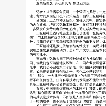
发展新理念
劳动新风尚
制造业升级
记者：从传播学角度讲，一个词语的风行，一定
注，背后的原因是什么？决策层当下倡导工匠精神有
吕国泉：工匠精神之所以引发强大共鸣，确实是
的内在要求。培育和弘扬工匠精神，显然有利于将创
一步激发广大劳动者的劳动热情，通过诚实劳动来实
工匠精神是践行社会主义核心价值观、弘扬劳模
信”，与工匠精神蕴含的职业理念和价值取向高度一
升，是我们党有关劳动和劳动者理念的重要发展，体
工匠精神还是推进供给侧结构性改革、实现从制
实现全面发展的重要动力，是引导广大职工立足本职
的有力抓手。
董志勇：弘扬大国工匠精神能够有力推动我国由
国，但我们也应清醒地认识到，在一国产业发展需要
段中，我们仍停留在第二个阶段。我们亟须实现由制
撑。如果把提高科技创新水平、强化工业基础能力、
件”，那么，一大批产业劳动者身上的大国工匠精神
挥不出任何价值。任何科学技术的发展都不能取代劳
具备工匠精神的劳动者挥洒热血，他们才是真正的筑
乔东：中国掌握焊接技术的工匠不计其数，能够
达到
“精心雕琢”甚至像“金娃娃”一样用心呵护的工
的与其说是技术传奇，不如说是人生传奇和精神传奇
于一时的成事，也不满足于世俗的所谓成功，而是用
所以提
“工匠精神”，重点在“精神”二字。当