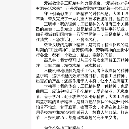
爱岗敬业是工匠精神的力量源泉。
“爱岗敬业”
有源头活水来”，正是爱岗敬业精神激励着一代代工
守正创新彰显了工匠精神的时代气息。大国工匠
革新、牵头完成了一系列重大技术攻坚项目。他们在
王晓峰：我的理解，工匠精神的内涵有三个关键
己的生命；二是精业，就是精通自己所从事的职业，
细分领域做到国内第一乃至世界第一；三是奉献，就
住清贫，不急功近利、不贪图名利。
敬业反映的是职业精神，是前提；精业反映的是
时期的
“工匠精神”，是劳模精神、劳动精神的重要体
行各业，都有一个敬业、精业、奉献的问题。
高凤林：我觉得可以从三个层次来理解工匠精神
注；目标层面：精益求精、追求极致。
不能机械地理解为是手工劳动者应该具备的精神
益求精，追求卓越的效果或者目标。提倡工匠精神，
出更好的产品；还能作用于人本身，让个人在高度工
李梅宇：我的体会，工匠精神是一种精神，也是
曲同工，应该包括以下几个精神：爱岗敬业、无私奉
者。善于学习，勤于攻关的金刚钻精神，大国工匠都
精益求精的鲁班精神，是努力把品质从
99%
提升到
99
怕苦不怕难、甘于寂寞、锲而不舍，永远在路上的修
用劳模精神和精湛技能感召人、教育人的典范。打造
节，不投机取巧，都是追求卓越的完美主义者。
为什么弘扬工匠精神？