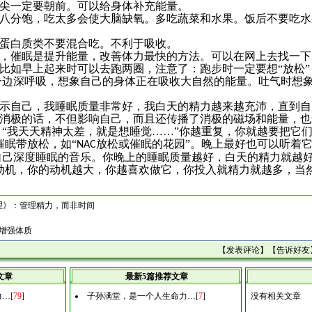
脚尖一定要朝前。可以给身体补充能量。
吃八分饱，吃太多会使大脑缺氧。多吃蔬菜和水果。饭后不要吃
和蛋白质类不要混合吃。不利于吸收。
眠，催眠是提升能量，改善体力最快的方法。可以在网上去找一下
，比如早上起来时可以去跑两圈，注意了：跑步时一定要想
“
放松
一边深呼吸，想象自己的身体正在吸收大自然的能量。吐气时想
。
暗示自己，我睡眠质量非常好，我白天的精力越来越充沛，直到
些消极的话，不但影响自己，而且还传播了消极的磁场和能量，
，
“
我天天精神太差，就是想睡觉
……
”
你越重复，你就越要把它
催眠带放松，如
“
放松或催眠的花园
”。
晚上最好也可以听着
NAC
自己深度睡眠的音乐。你晚上的睡眠质量越好，白天的精力就越
的动机，你的动机越大，你越喜欢做它，你投入就精力就越多，当
理》：管理精力，而非时间
招增强体质
【
发表评论
】【
告诉好友
文章
最新5篇推荐文章
力…
[
79
]
子孙满堂，是一个人生命力…
[
7
]
没有相关文章