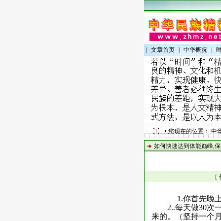
|
文章首页
|
中华概况
|
您现在的位置：
中
如何快速达到体能巅峰,保
［ 
1.
你首先晚
2.
.
每天做
30
次
来的。（坚持一个