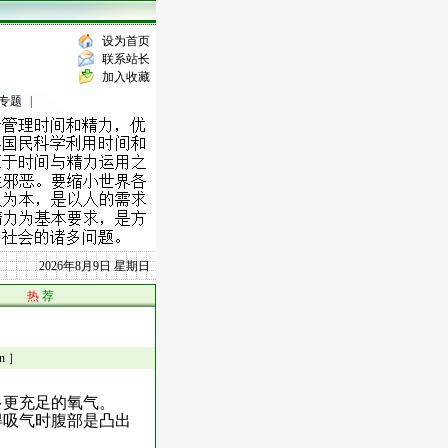
设为首页
联系站长
加入收藏
专题
|
2026年8月9日 星期日
热
荐
n ］
多更充足的氧气。
得吸气时腹部是凸出