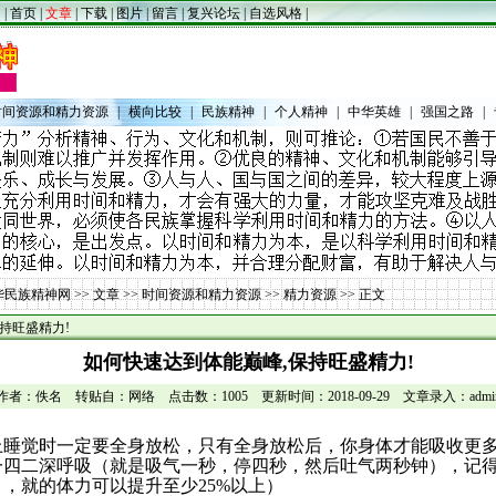
|
首页
|
文章
|
下载
|
图片
|
留言
|
复兴论坛
|
自选风格
|
时间资源和精力资源
|
横向比较
|
民族精神
|
个人精神
|
中华英雄
|
强国之路
|
华民族精神网
>>
文章
>>
时间资源和精力资源
>>
精力资源
>> 正文
持旺盛精力!
如何快速达到体能巅峰,保持旺盛精力!
作者：佚名 转贴自：网络 点击数：1005 更新时间：2018-09-29 文章录入：admi
上睡觉时一定要全身放松，只有全身放松后，你身体才能吸收更
一四二深呼吸（就是吸气一秒，停四秒，然后吐气两秒钟），记
月，就的体力可以提升至少
25%
以上）