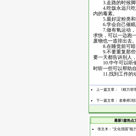
3
.走路的时候
4
.吃饭永远只
内的毒素。
5
.最好淀粉类
6
.学会自己催
7
.做有氧运动
求快，可以一边跑
废物也一道排出去
8
.在睡觉前可
9
.不要重复那
要一天都告诉别人
10
.中午可以听
时听一些可以帮助
11
.找到工作
上一篇文章：
《精力管
下一篇文章：
老拳师2
最新5篇热点
张文木：“文化强国”能