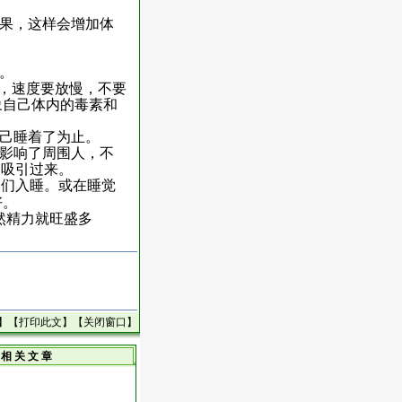
水果，这样会增加体
。
”，
速度要放慢，不要
象自己体内的毒素和
自己睡着了为止。
也影响了周围人，不
们吸引过来。
它们入睡。或在睡觉
好。
然精力就旺盛多
】【
打印此文
】【
关闭窗口
】
相 关 文 章