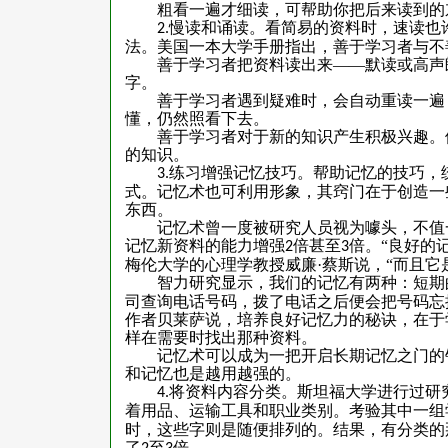
粗看一遍才细读，可帮助你把后来读到的
慢读和诵读。看简易的资料时，速读也
2.
法。美国一本大学手册指出，善于学习者与不
善于学习者把资料读出来——默读或高声
字。
善于学习者遇到疑难时，会自动重读一遍
懂，仍然照看下去。
善于学习者对于新的知识产生积极兴趣。
的知识。
练习增强记忆技巧。帮助记忆的技巧，
3.
式。记忆术也可利用形象，其窍门在于创造一
东西。
记忆术曾一度被研究人员视为噱头，不值
记忆新资料的能力增强
倍甚至
倍。“良好的
2
3
梅伦大学的心理学教授威廉·蔡斯说，“而且它
智力研究显示，我们的记忆有两种：短期
司查询电话号码，拨了电话之后便会把号码忘
作者贝莱萨说，培养良好记忆力的秘诀，在于
样在需要时找出那种资料。
记忆术可以成为一把开启长期记忆之门的
和记忆也是越用越强的。
将资料内容分类。斯坦福大学进行过研
4.
着用品、运输工具和职业类别。考验其中一组
时，这些字则是随便排列的。结果，有分类的
了
至
倍。