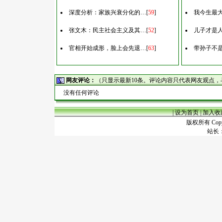
深度分析：家族兴衰分化的…
[
59
]
我今生最
张文木：民主社会主义及其…
[
52
]
儿子才是
官相开始成形，脸上会先退…
[
63
]
带孙子不
网友评论：
（只显示最新10条。评论内容只代表网友观点
没有任何评论
|
设为首页
|
加入收
版权所有 Copyr
站长：谢昭