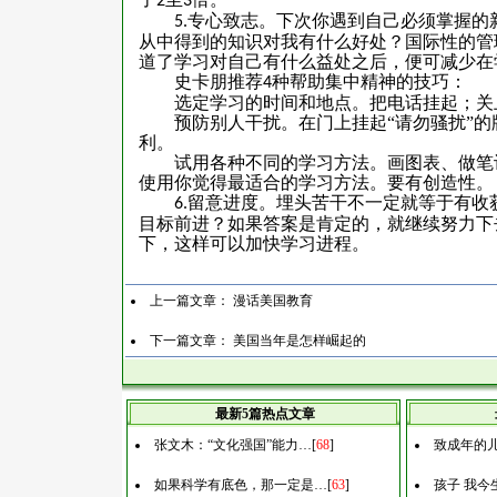
2
3
专心致志。下次你遇到自己必须掌握的
5.
从中得到的知识对我有什么好处？国际性的管
道了学习对自己有什么益处之后，便可减少在
史卡朋推荐
种帮助集中精神的技巧：
4
选定学习的时间和地点。把电话挂起；关
预防别人干扰。在门上挂起“请勿骚扰”
利。
试用各种不同的学习方法。画图表、做笔
使用你觉得最适合的学习方法。要有创造性。
留意进度。埋头苦干不一定就等于有收
6.
目标前进？如果答案是肯定的，就继续努力下
下，这样可以加快学习进程。
上一篇文章：
漫话美国教育
下一篇文章：
美国当年是怎样崛起的
最新5篇热点文章
张文木：“文化强国”能力…
[
68
]
致成年的
如果科学有底色，那一定是…
[
63
]
孩子 我今