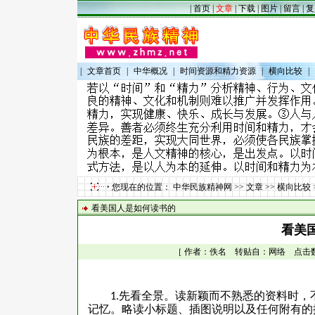
|
首页
|
文章
|
下载
|
图片
|
留言
|
复
|
文章首页
|
中华概况
|
时间资源和精力资源
|
横向比较
|
您现在的位置：
中华民族精神网
>>
文章
>>
横向比较
看美国人是如何读书的
看美
［ 作者：佚名 转贴自：网络 点击数：16
先看全景。读新颖而不熟悉的资料时，
1.
记忆。略读小标题、插图说明以及任何附有的