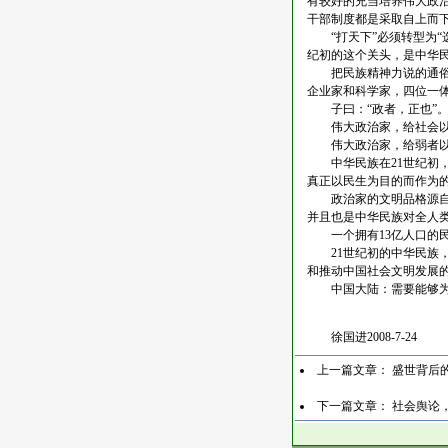
有较好的充当培养伟大政
干部制度都是采取自上而
“打天下”必须转型为“选
纪初的这个关头，是中华
把民族精神力说的通俗一
企业家和科学家，四位一
子曰：“政者，正也”。
伟大政治家，给社会以
伟大政治家，给弱者以
中华民族在21世纪初，
真正以民生为目的而作为
政治家的文明品格源自于
并且也是中华民族对全人
一个拥有13亿人口的民
21世纪初的中华民族，
和推动中国社会文明发展
中国大陆：需要能够为2
徐国进2008-7-24
上一篇文章：
盛世背后
下一篇文章：
社会舆论，