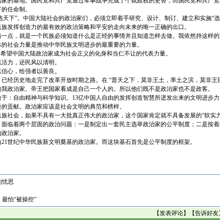
治家的基地。国民党和共产党通过军事战争完成了个就政权的更替，而国民党和共产党
下的任命制。
天下”。中国大陆社会的政治家们，必须立即着手研究、设计、制订、建立和实施“选天
民族发挥创造力的最有效的政治策略和平安的走向未来的唯一正确的出口。
点，就是一个民族必须知道什么是正经的事情并且知道怎样去做。我依然持这样的
体的社会力量是推动中华民族文明进步的最重要的力量。
希望中国大陆政治家成为社会正义的化身和当仁不让的代表力量。
活力，还民风以清明。
信心，给强者以善良。
已经历史地走完了改革开放时期之路。在 “普天之下，莫非王土，率土之滨，莫非王
的我政治家。帝王把国家看成是自己一个人的。所以他们既不是政治家也不是政客。
：自由精神与科学知识。13亿中国人自由的发挥创造智慧所迸发出来的文明进步力
类的贡献。政治家应该是社会文明的典范和榜样。
族社会，如果不具有一大批真正伟大的政治家，这个国家肯定就不具备发展的“软实力
面临着两个层面的政治问题：一是制定出一套民主选举政治家的公平制度；二是按着
的政治家。
1世纪中华民族新文明奠基的政治家。而这块基石首先是公平制度的框架。
的忧思
最怕“被操控”
【
发表评论
】【
告诉好友