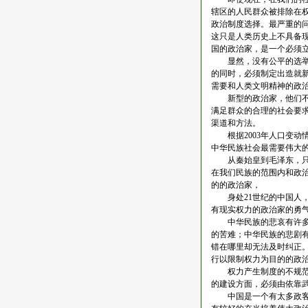
辖区的人民群众被排除在
政治制度选择。最严重的
这只是人类历史上不具备
国的政治家，是一个必须
显然，没有公平的选举制
的同时，必须制定出造就
需要和人类文明精神的政治
新型的政治家，他们不需
满足群众的合理的社会要
渠道和方法。
根据2003年人口变动情
中华民族社会最需要伟大
从秦始皇到毛泽东，只有
在我们民族的范围内和政
的的政治家，
身处21世纪的中国人，
有现实权力的政治家的勇
中华民族的悲哀有许多种
的苦难；中华民族的悲剧有
错在哪里却无法及时纠正
行以限制权力为目的的政
权力产生制度的不规范和
的建设方面，必须由依靠武
中国是一个有太多政客而