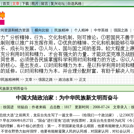
|
首页
|
文章
|
下载
|
图片
|
留言
|
复兴论坛
|
自选风格
|
时间资源和精力资源
|
横向比较
|
民族精神
|
个人精神
|
中华英雄
|
强国之路
|
华民族精神网
>>
文章
>>
强国之路
>>
政治改革
>> 正文
民族新文明而奋斗
中国大陆政治家：为中华民族新文明而奋斗
：徐国进 转贴自：作者来稿 点击数：1817 更新时间：2008-07-24 文章录入：
0日“总统大选”之前两天，龙应台先生写了一篇文章——《给我们一个政治家》，让230
？早在2006年6月27日，“国会”进行罢免“总统”的投票时，龙应台先生曾经为此写《
在我的理解，有4个核心的责任：第一，不管国家处境多么艰困，他要有能耐使人民以
，不管在野势力如何强悍，他要有能耐凝聚人民的认同感，对国家认同，对社会认同，