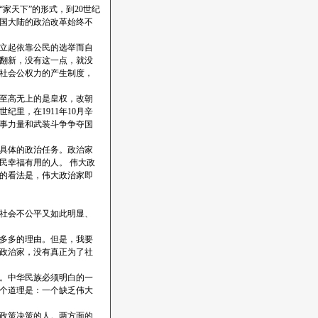
天下”的形式，到20世纪
国大陆的政治改革始终不
立起依靠公民的选举而自
翻新，没有这一点，就没
的社会公权力的产生制度，
至高无上的是皇权，改朝
里，在1911年10月辛
事力量和武装斗争争夺国
具体的政治任务。政治家
民幸福有用的人。 伟大政
的看法是，伟大政治家即
社会不公平又如此明显、
多多的理由。但是，我要
政治家，没有真正为了社
。中华民族必须明白的一
个道理是：一个缺乏伟大
政策决策的人。两方面的