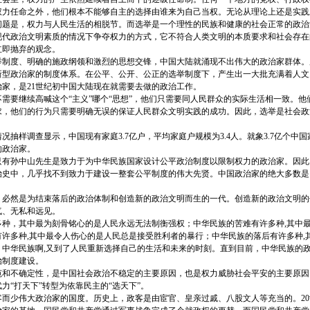
权力任命之外，他们根本不能够自主的选择由谁来为自己当权。无论从理论上还是实践
问题是，权力与人民生活的相脱节。而选举是一个理性的民族和健康的社会正常的政治活
现代政治文明素质的情况下争夺权力的方式，它不符合人类文明的本质要求和社会存在
立即抛弃的观念。
度、明确的施政纲领和激烈的思想交锋，中国大陆就涌现不出伟大的政治家群体。
新型政治家的制度体系。在公平、公开、公正的选举制度下，产生出一大批充满着人文
家，是21世纪初中国大陆现在就需要去做的政治工作。
要继续高喊这个“主义”哪个“思想”，他们只需要同人民群众的实际生活相一致。他
求，他们的行为只需要明确无误的保证人民群众文明实践的成功。因此，选举是社会政
况抽样调查显示，中国现有家庭3.7亿户，平均家庭户规模为3.4人。就象3.7亿个中
的政治家。
孙中山先生是致力于为中华民族国家设计公平政治制度以限制权力的政治家。因此
治史中，几乎找不到致力于建设一整套公平制度的伟大先贤。中国政治家的绝大多数是
必然是为结束落后的政治体制和创造新的政治文明而生的一代。创造新的政治文明的
气、无私和远见。
，其中最为刻骨铭心的是人民永远无法制衡强权；中华民族的苦难有许多种,其中最
许多种,其中最令人伤心的是人民总是接受胜利者的暴行；中华民族的落后有许多种,
。中华民族啊,又到了人民重新选择自己的生活和未来的时刻。直到目前，中华民族的
治制度建设。
不确定性，是中国社会政治不稳定的主要原因，也是权力威胁社会平安的主要原因
力“打天下”转型为依靠民主的“选天下”。
少伟大政治家的国度。历史上，政客是由宦官、皇亲过戚、八股文人等充当的。20