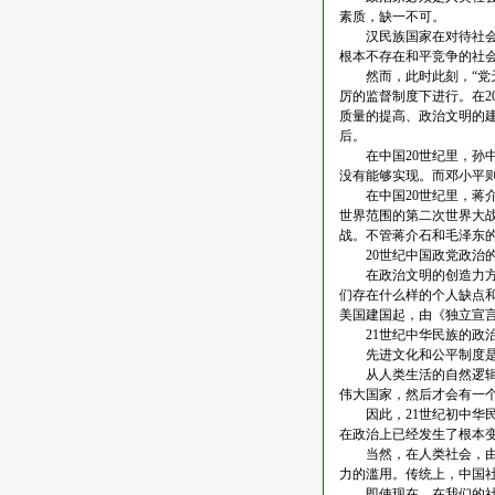
素质，缺一不可。
汉民族国家在对待社会公
根本不存在和平竞争的社
然而，此时此刻，“党天
厉的监督制度下进行。在2
质量的提高、政治文明的
后。
在中国20世纪里，孙中山
没有能够实现。而邓小平则
在中国20世纪里，蒋介
世界范围的第二次世界大战
战。不管蒋介石和毛泽东
20世纪中国政党政治的
在政治文明的创造力方面
们存在什么样的个人缺点和
美国建国起，由《独立宣
21世纪中华民族的政治
先进文化和公平制度是中
从人类生活的自然逻辑来
伟大国家，然后才会有一
因此，21世纪初中华民
在政治上已经发生了根本
当然，在人类社会，由人
力的滥用。传统上，中国
即使现在，在我们的社会