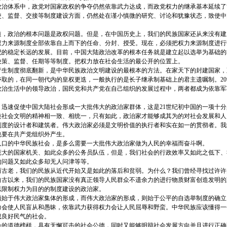
治体系中，政党对国家政权的争夺仍然依靠武力达成，而政党权力的继承基本延续了“家
使、监督、交接等制度建设方面，仍然处在谨小慎微的研究、讨论和犹豫状态，致使中
政治的根本问题是政权问题。但是，在中国历史上，我们的民族国家还从来没有建
权力来源制度全部依靠自上而下的任命、分封、授受。现在，必须把权力来源制度进行
世纪的稳定长远的发展。目前，中国大陆政治改革的根本任务就是建立起以选举为基础
决策、监督、任期等等制度。把权力放在社会生活的最公开的位置上。
制度彻底翻新，是中华民族政治文明建设的最根本的方法。在家天下的封建国家，
取的，在同一朝代内的皇权更迭，一般执行的是长子继承制基础上的君主遗嘱制。20世纪
政治生活中的领导政治，国民党和共产党在自己组织的发展过程中，两者都成为依靠军
速促使中国大陆社会形成一大批伟大的政治家群体，这是21世纪初中国的一项十分
类社会文明的精神相一致、相统一，只有如此，政治家才能够成其为的对社会发展和人
制度的设计者和建筑者。伟大政治家必须是文明价值的执行者和实在如一的贯彻者。我
也要在共产党组织外产生。
口的中华民族社会，是多么需要一大批伟大政治家做为人民的幸福而奋斗啊。
的国家机关、如此众多的公务员队伍，但是，我们社会的行政效率又如此之低下、
的问题又如此众多却无人问津等等。
老，我们的民族从近代开始又是如此的落后和贫弱。为什么？我们曾经寻找过许许
自古以来，我们的民族国家没有真正领导人民群众不遗余力的进行物质财富创造发明的
以限制权力为目的的制度建设的政治家。
于伟大政治家集体的形成，而伟大政治家的形成，则始于公平的自选举制度的确立
力会使人民盲从和愚昧，依靠武力获得权力会让人民屈辱和野蛮。中华民族应该懂得一
成良好民气的社会。
道德榜样，具有无懈可击的社会公德，同时又能够明辩社会发展方向并且进行正确