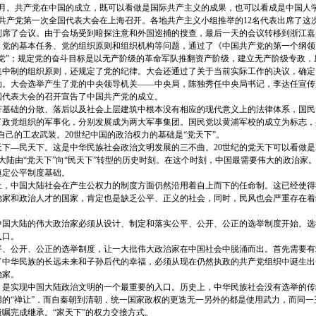
7月。共产党在中国的成立，既可以看做是国际共产主义的成果，也可以看成是中国人
，中国共产党第一次全国代表大会在上海召开。各地共产主义小组推举的12名代表出席了这
列席了会议。由于会场受到暗探注意和外国巡捕的搜查，最后一天的会议转移到浙江嘉
、党的基本任务、党的组织原则和组织机构等问题，通过了《中国共产党的第一个纲领
产党”；规定党的奋斗目标是以无产阶级的革命军队推翻资产阶级，建立无产阶级专政，
集中制的组织原则，还规定了党的纪律。大会还通过了关于当前实际工作的决议，确定
动。大会选举产生了党的中央领导机关――中央局，陈独秀任中央局书记，李达任宣传
国代表大会的召开宣告了中国共产党的成立。
础的分散、落后以及社会上层建筑中根本没有相应的现代意义上的法律体系，国民
政党组织的军事化，分别发展成为两大军事集团。国民党以黄浦军校的成立为标志，共
自己的工农武装。20世纪中国的政治权力的基础是“党天下”。
—民天下。这是中华民族社会政治文明发展的三不曲。20世纪的党天下可以看做是2
大陆由“党天下”向“民天下”转型的历史时刻。在这个时刻，中国最需要伟大的政治家
奠定公平制度基础。
，中国大陆社会在产生公权力的制度方面仍然沿用着自上而下的任命制。这已经使得
治家和政治人才的国家，肯定也是缺乏公平、正义的社会，同时，民风也会严重存在着
国大陆的伟大政治家必须从设计、制定和落实公平、公开、公正的选举制度开始。选
入口。
公开、公正的选举制度，让一大批伟大政治家在中国社会中脱涌而出。首先需要有
了中华民族的长远未来和子孙后代的幸福，必须从现在仍然执政的共产党组织中诞生出
治家。
实现中国大陆政治文明的一个最重要的入口。历史上，中华民族社会没有选举的传
用的“禅让”，而自秦朝到清朝，统一国家政权的更迭无一另外的都是使用武力，而同一
嘱完成继承。“家天下”的权力交接方式。