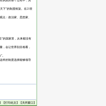
在执政的整个过程中，其
下”的制度框架。在21世
观点：政治家、思想家、
臣”的国家里，从来都没有
量，会让世界刮目相看，
”。
这样的制度选择能够领导
】【
打印此文
】【
关闭窗口
】