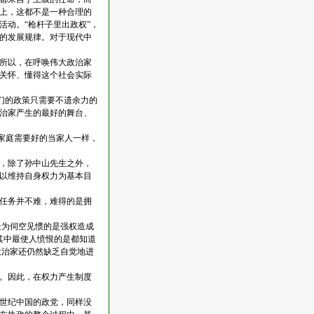
上，这都不是一种合理的
动。“枪杆子里出政权”，
的发展规律。对于现代中
所以，在呼唤伟大政治家
关怀、懂得这个社会实际
们的政策只需要不遗余力的
治家产生的最好的舞台、
国家庭需要好的当家人一样，
，除了孙中山先生之外，
以维持自身权力为基本目
任务并不难，难得的是拥
为伺空见惯的是强权造成
其中最使人愤恨的是都知道
政治家还仍然缺乏自觉地进
。因此，在权力产生制度
世纪中国的政党，同样没