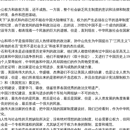
权力和政权方面，还不成熟。一方面，整个社会缺乏民主制度的意识和法律和制度
会环境、条件和思想基础。
下”从形式和内容已经不能在中国大陆继续下去。权力的产生必须在公平的选举制度
0世纪里，由于政党间的战争和政治运动，总的说，20世纪中国不是一个成功的国家
建设等方面，都表现着一个民族的巨大的遗憾。但是，直到现在，中华民族社会在国家
和邓小平是值得我们后人热情讴歌的政治家。孙中山先生为中国提出了“三民主义”和
有他的名言“贫穷不是社会主义”和改革开放的杰出成就。
石和毛泽东是必须接受历史审判的政治家。他们两人都曾经拥有过中国社会至高无上的
结束和中国抗日战争胜利后，他们不能够执行《双十协定》，又进行了中国历史上1946
的个人荣辱如何，中华民族和中国人民却因他们的作为而饱受苦难。
历史证明：政治家是社会文明进步、发展与成熟的关键力量。
，美国有伟大的先人，华盛顿、杰弗逊们不仅让美国人感到自豪，也是让全人类为
错误，但是，他们所表现出来的是那样的不贪恋权力，并且自觉的设计宪法限制权力。
言》和《美国宪法》奠定的。
文明建设，需要学习、吸收、借鉴世界各国优秀的政治文明遗产。
国21世纪建设、发展与进步的两个车轮与两组缺一不可的动力。
说，最先存在的是民族、然后是社会，最后是国家。但是，从人类发展的角度衡量
个良好的社会，最后形成一个强大的民族。
族伟大政治家的任务是，把中国大陆的国家制度建设好。我们已经看到，作为中华民
变化。
性与社会性的天然缺陷所决定，没有绝对理想的政治制度。社会需要公权力，但同
社会是一个专权和滥权的国家，尤其缺乏对于权力本身的限制、监督和规范。
里，权力的产生依然延续着自上而下的逐级任命制。任何一个地方的党权、行政权