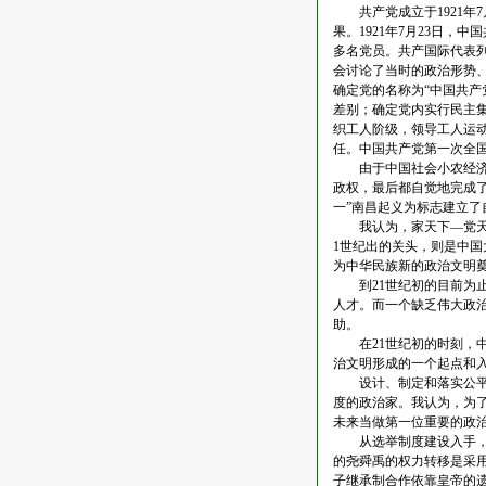
共产党成立于1921年
果。1921年7月23日
多名党员。共产国际代表
会讨论了当时的政治形势
确定党的名称为“中国共
差别；确定党内实行民主
织工人阶级，领导工人运
任。中国共产党第一次全
由于中国社会小农经济基
政权，最后都自觉地完成了
一”南昌起义为标志建立了
我认为，家天下—党天下
1世纪出的关头，则是中国
为中华民族新的政治文明
到21世纪初的目前为止
人才。而一个缺乏伟大政
助。
在21世纪初的时刻，中
治文明形成的一个起点和
设计、制定和落实公平、
度的政治家。我认为，为
未来当做第一位重要的政
从选举制度建设入手，是
的尧舜禹的权力转移是采
子继承制合作依靠皇帝的遗