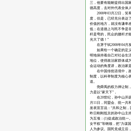
三，他要有能耐提得出国
德高度，去对外代表全体人
2008年03月22日，
度，但是，已经充分表达
价值的地方，就没有谦卑感
低；在道德上与民不争是
杆是弯的，民众的腰杆才
光大了德！”
在茅于轼2008年04
如果给一个确定的定义的
明地保持着自己对社会生
地位，使得政治家群体成
会运动的角度讲，政治家
在中国传统语境中，政治
制度，以科举制度为核心
道。
尧舜禹的权力禅让制，已
力是以“家天下”，
在20世纪，孙中山开辟了
月11日，同盟会、统一共
发表宣言说：“共和之制，
昨日刚刚抵京的孙中山主持
为五项：(1)促成政治统一
女平权”等纲领，把“力谋
人为参议。国民党成立后