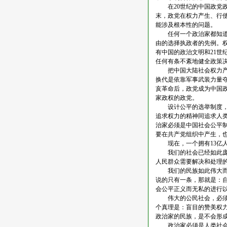
在20世纪的中国政党政
末，政党在权力产生、行
能涉及根本性的问题。
任何一个政治家都知道，
由的选择执政者的先例。
有中国的政治文明和21
任何有条不紊地健全政策
把中国大陆社会权力产生
换代是依靠军事武装力量夺
亥革命后，政党成为中国
家政权的政党。
设计公平的选举制度，迅
追求权力的精神同追求人
治家必须是中国社会公平
要在共产党组织中产生，
现在，一个拥有13亿人
我们的社会已经如此庞大
人民群众需要解决和处理
我们的民族如此伟大而古
说的只有一条，那就是：
会公平正义而无私的进行
伟大的公民社会，必须始
个真理是：盲目的赞美权
政治家的民族，是不会形
政治家必须是人类社会的