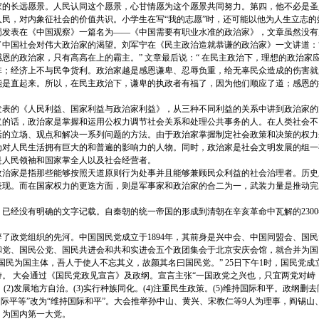
家的长远愿景。人民认同这个愿景，心甘情愿为这个愿景共同努力。第四，他不必是圣
民，对内象征社会的价值共识。小学生在写“我的志愿”时，还可能以他为人生立志的
笑蜀发表在《中国观察》一篇名为——《中国需要有职业水准的政治家》，文章虽然没
了中国社会对伟大政治家的渴望。刘军宁在《民主政治造就恭谦的政治家》一文讲道：
恩的政治家，只有高高在上的霸主。” 文章最后说：“ 在民主政治下，理想的政治家
非；经济上不与民争货利。政治家越是感恩谦卑、忍辱负重，给无辜民众造成的伤害就
能是直起来。所以，在民主政治下，谦卑的执政者有福了，因为他们顺应了道；感恩的
月发表的《人民利益、国家利益与政治家利益》，从三种不同利益的关系中讲到政治家的
话，政治家是掌握和运用公权力调节社会关系和处理公共事务的人。在人类社会不
活的立场、观点和解决一系列问题的方法。由于政治家掌握制定社会政策和决策的权力
为对人民生活拥有巨大的和普遍的影响力的人物。同时，政治家是社会文明发展的组一
是人民领袖和国家掌全人以及社会经营者。
家是指那些能够按照天道原则行为处事并且能够兼顾民众利益的社会治理者。历史
表现。而在国家权力的更迭方面，则是军事家和政治家的合二为一，武装力量是推动完
经没有明确的文字记载。自秦朝的统一帝国的形成到清朝在辛亥革命中瓦解的2300
政党组织的先河。中国国民党成立于1894年，其前身是兴中会、中国同盟会、国民党
和党、国民公党、国民共进会和共和实进会五个政团集会于北京安庆会馆，就合并为国
国民为国主体，吾人于使人不忘其义，故颜其名曰国民党。” 25日下午1时，国民党
。 大会通过《国民党政见宣言》及政纲。宣言主张“一国政党之兴也，只宜两党对峙
。(2)发展地方自治。(3)实行种族同化。(4)注重民生政策。(5)维持国际和平。政纲删去
国际平等”改为“维持国际和平”。大会推举孙中山、黄兴、宋教仁等9人为理事，阎锡山
，为国内第一大党。