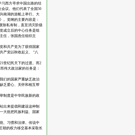
学习西方寻求中国出路的结
次会议。他们代表了全国50
兴南湖的游船上举行。大
》。党纲的主要内容是：
废除私有制，直至消灭阶级
党成立后的中心任务是组
主任，张国焘任组织主
党和共产党为了获得国家
产党以秋收起义、 “八
1世纪民天下的过渡。而2
。而伟大政治家的任务是：
我们的国家严重缺乏政治
缺乏爱心、关怀和相互帮
举制度是中华民族新的政
站出来提倡和建设这种制
一大批把民族利益、国家
统、习惯和法律。传说中
王朝的权力移交基本采取长