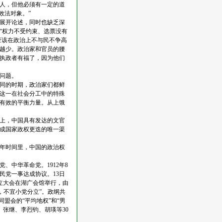
人，但他必须有一定的道
效法对象。”
有展开论述，同时也缺乏深
“权力不受约束、选票没有
应该在政治上不与民不争高
越少。政治家和官员的腰
执政者有福了，因为他们
问题。
同的时期，政治家们都鲜
这一在社会分工中的特殊
有效的平衡力量。从上饿
上，中国具有发达的文官
成国家政权更迭的唯一渠
年时间里，中国的政治权
、中华革命党。1912年8
民党一事达成协议。13日
成立大会在湖广会馆举行，由
，不宜小党分立”。政纲共
同盟会的“平均地权”和“男
、张继、李烈钧、胡瑛等30