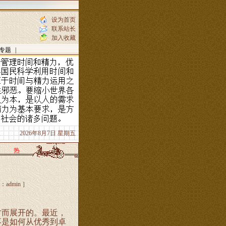
设为首页
联系站长
加入收藏
专题
|
2026年8月7日 星期五
热
dmin ］
才而展开的。最近，
不是如何从优秀到卓