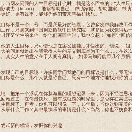
当网友问我的人生目标是什么时，我是这么回答的：“人生只
影响力（impact），能够帮助自己、帮助家庭、帮助国家、帮
得更好、更有效率，能够为他们带来幸福和快乐。”
标不是一个口号，而是我最好的智囊，它曾多次帮我解决工作
的工作，只身来到中国创立微软中国研究院，就是因为我觉得后
封迷茫学生的来信，给他们写回信时，我也会想：“如何让回信
的人生目标，只可惜他是在案发被捕后才悟出的。他说：“姐
最大的问题就是出在我觉得人生的意义到底是为了什么……在这
了。其实人生的意义在于人间有真情。”如果马加爵能早几个月悟
。
现自己的目标呢？许多同学问我他们的目标该是什么，我无法
的目标是什么，那个人就是你自己。只有一个地方你能找到你的
，把第一个浮现在你脑海里的理想记录下来，因为不经过思考
以回顾过去，在你最快乐、最有成就感的时光里，是否存在某些
生目标了。再者，你也可以想像一下，15年后，当你达到完美
？从事什么工作？其中最快乐的事情是什么？当然，你也不妨多
试新的领域，发掘你的兴趣