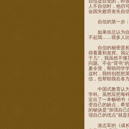
自信是自觉的，即
人不自信时，他仍
会因失败而丧失自
自信的第一步：不
如果你总认为自己
不起我……很多人
自信的秘密是相信
得看重和发挥。我记
于几”，我虽然不懂
问题。不会“背书”
夏令营，帮助同学
这时，我特别想把
信，也帮助我在各
中国式教育认为人
学科。虽然应把每科
近出了一本畅销书
变自己的缺点，希
的秘诀是“加强自己
强自己的优点”就
凌志军的《成长》