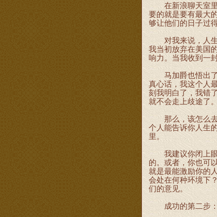
在新浪聊天室里，
要的就是要有最大的
够让他们的日子过
对我来说，人生目
我当初放弃在美国
响力。当我收到一封
马加爵也悟出了他
真心话，我这个人
刻我明白了，我错
就不会走上歧途了
那么，该怎么去发
个人能告诉你人生
里。
我建议你闭上眼睛
的。或者，你也可
就是最能激励你的人
会处在何种环境下
们的意见。
成功的第二步：尝