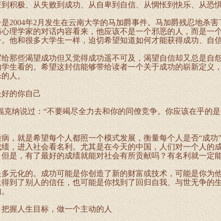
茫到积极、从失败到成功、从自卑到自信、从惆怅到快乐、从恐
004年2月发生在云南大学的马加爵事件。马加爵残忍地杀害
与心理学家的对话内容看来，他应该不是一个邪恶的人，而是一
子。他和很多大学生一样，迫切希望知道如何才能获得成功、自
那些渴望成功但又觉得成功遥不可及，渴望自信却又总是自怨
的学生看的。希望这封信能够带给读者一个关于成功的崭新定义
乐的人。
好的你自己
克纳说过：“不要竭尽全力去和你的同僚竞争。你应该在乎的是
，就是希望每个人都照一个模式发展，衡量每个人是否“成功”
成绩，进入社会看名利。尤其是在今天的中国，人们对一个人的
。但是，有了最好的成绩就能对社会有所贡献吗？有名利就一定
元化的。成功可能是你创造了新的财富或技术，可能是你为他
上得到了别人的信任，也可能是你找到了回归自我、与世无争的
的。
握人生目标，做一个主动的人