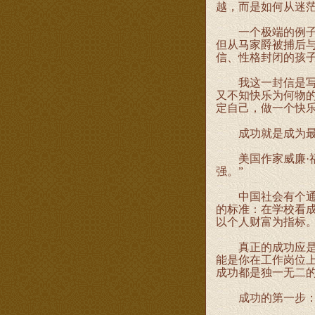
越，而是如何从迷
一个极端的例子是2
但从马家爵被捕后
信、性格封闭的孩
我这一封信是写给
又不知快乐为何物
定自己，做一个快
成功就是成为最
美国作家威廉·福
强。”
中国社会有个通病
的标准：在学校看
以个人财富为指标
真正的成功应是多
能是你在工作岗位
成功都是独一无二
成功的第一步：把