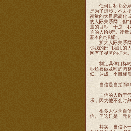
任何目标都必须是
是为了进步，不去
衡量的大目标简化
的人际关系网，但“
量的目标。于是，
响的人给我”。衡量
基本的“指标”。
扩大人际关系网的
少我的部门雇用的
网有了显著的扩大
制定具体目标时必
标还要做及时的调
低。达成一个目标
自信是自觉而非
自信的人敢于尝试
乐，因为他不会时
很多人认为自信就
信。但这只是一元
其实，自信不一定