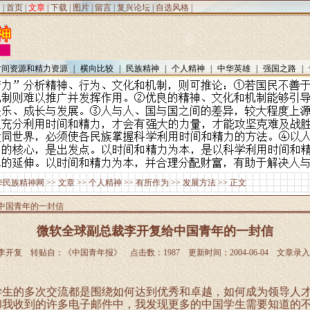
|
首页
|
文章
|
下载
|
图片
|
留言
|
复兴论坛
|
自选风格
|
时间资源和精力资源
|
横向比较
|
民族精神
|
个人精神
|
中华英雄
|
强国之路
|
华民族精神网
>>
文章
>>
个人精神
>>
有所作为
>>
发展方法
>> 正文
中国青年的一封信
微软全球副总裁李开复给中国青年的一封信
李开复 转贴自：《中国青年报》 点击数：1987 更新时间：2004-06-04 文章录入：a
生的多次交流都是围绕如何达到优秀和卓越，如何成为领导人
和我收到的许多电子邮件中，我发现更多的中国学生需要知道的