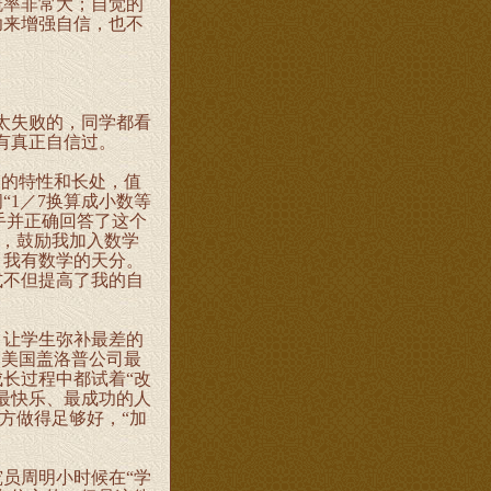
概率非常大；自觉的
功来增强自信，也不
太失败的，同学都看
有真正自信过。
的特性和长处，值
“1／7换算成小数等
举手并正确回答了这个
赛，鼓励我加入数学
，我有数学的天分。
式不但提高了我的自
让学生弥补最差的
。美国盖洛普公司最
长过程中都试着“改
最快乐、最成功的人
方做得足够好，“加
员周明小时候在“学