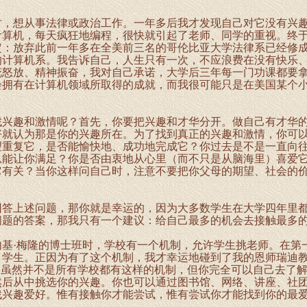
想从事法律或政治工作。一年多后我才发现自己对它没有兴趣
计算机，每天疯狂地编程，很快就引起了老师、同学的重视。终
定：放弃此前一年多在全美前三名的哥伦比亚大学法律系已经修
的计算机系。我告诉自己，人生只有一次，不应浪费在没有快乐
花怒放、精神振奋，我对自己承诺，大学后三年每一门功课都要拿
会拥有在计算机领域所取得的成就，而我很可能只是在美国某个
。
趣和激情呢？首先，你要把兴趣和才华分开。做自己有才华的
好就认为那是你的兴趣所在。为了找到真正的兴趣和激情，你可
望重复它，是否能愉快地、成功地完成它？你过去是不是一直向
总能让你满足？你是否由衷地从心里（而不只是从脑海里）喜爱
它有关？当你这样问自己时，注意不要把你父母的期望、社会的
上述问题，那你就是幸运的，因为大多数学生在大学四年里都
问题的答案，那我只有一个建议：给自己最多的机会去接触最多
·梅隆的博士班时，学校有一个机制，允许学生挑老师。在第
引学生。正因为有了这个机制，我才幸运地碰到了我的恩师瑞迪
。虽然并不是所有学校都有这样的机制，但你完全可以自己去了
然后从中挑选你的兴趣。你也可以通过图书馆、网络、讲座、社
找兴趣爱好。惟有接触你才能尝试，惟有尝试你才能找到你的最