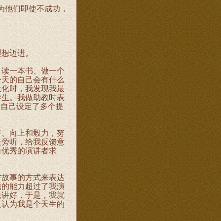
为他们即使不成功，
想迈进。
读一本书、做一个
今天的自己会有什么
大化时，我发现我最
学生。我做助教时表
给自己设定了多个提
、向上和毅力，努
去旁听，给我反馈意
向优秀的演讲者求
故事的方式来表达
题的能力超过了我演
法讲好，于是，我就
人认为我是个天生的