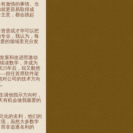
有激情的事情。当
内就更容易取得成
个主意，都会跳起
资质或才华可以把
的专业，我认为，每
热爱的领域里充分发
发展和改进而激动
继续读数学，并成为
软25年后，却又毅然
——担任首席软件架
他对公司的技术方向
气。
生请他指示方向时，
天有机会做我最爱的
元化的名利，他们的
发现，虽然大多数学
，而非追逐名利的