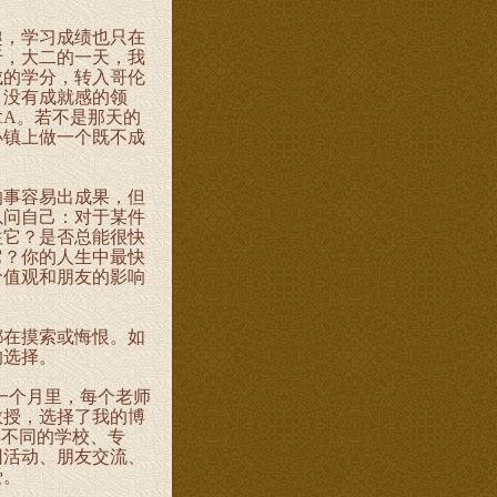
，学习成绩也只在
于，大二的一天，我
成的学分，转入哥伦
、没有成就感的领
A。若不是那天的
小镇上做一个既不成
事容易出成果，但
以问自己：对于某件
往它？是否总能很快
它？你的人生中最快
价值观和朋友的影响
在摸索或悔恨。如
的选择。
一个月里，每个老师
教授，选择了我的博
解不同的学校、专
团活动、朋友交流、
爱。