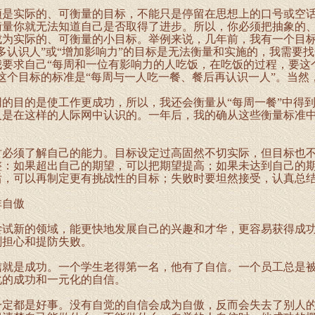
实际的、可衡量的目标，不能只是停留在思想上的口号或空话
衡量你就无法知道自己是否取得了进步。所以，你必须把抽象的
成为实际的、可衡量的小目标。举例来说，几年前，我有一个目
多认识人”或“增加影响力”的目标是无法衡量和实施的，我需要
我要求自己“每周和一位有影响力的人吃饭，在吃饭的过程，要这
这个目标的标准是“每周与一人吃一餐、餐后再认识一人”。当然
目的是使工作更成功，所以，我还会衡量从“每周一餐”中得到
人是在这样的人际网中认识的。一年后，我的确从这些衡量标准
。
须了解自己的能力。目标设定过高固然不切实际，但目标也不
整：如果超出自己的期望，可以把期望提高；如果未达到自己的
后，可以再制定更有挑战性的目标；失败时要坦然接受，认真总
自傲
新的领域，能更快地发展自己的兴趣和才华，更容易获得成功
刻担心和提防失败。
是成功。一个学生老得第一名，他有了自信。一个员工总是被
化的成功和一元化的自信。
都是好事。没有自觉的自信会成为自傲，反而会失去了别人的