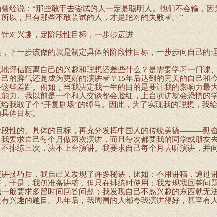
经说：“那些敢于去尝试的人一定是聪明人。他们不会输，因
。所以，只有那些不敢尝试的人，才是绝对的失败者。”
对兴趣，定阶段性目标，一步步迈进
下一步该做的就是制定具体的阶段性目标，一步步向自己的理
评估距离自己的兴趣和理想还差些什么？是需要学习一门课、
己的脾气还是成为更好的演讲者？15年后达到的完美的自己和
补这些差距。例如，当我决定我一生的目的是要让我的影响力最
通能力。我以前是一个和人交谈都会脸红，上台演讲就会恐惧的
给我取了个“开复剧场”的绰号。因此，为了实现我的理想，我
的具体目标。
性的、具体的目标，再充分发挥中国人的传统美德———勤奋
，我要求自己每个月做两次演讲，而且每次都要我的同学或朋友
，不排练三次，决不上台演讲。我要求自己每个月去听演讲，并
技巧后，我自己又发现了许多秘诀，比如：不用讲稿，通过讲
好，于是，我仍准备讲稿，但只在排练时使用；我发现我回答问
我一般要求多留时间回答问题；我发现自己不感兴趣的东西就无
没有兴趣的题目。几年后，我周围的人都夸我演讲得好，甚至有