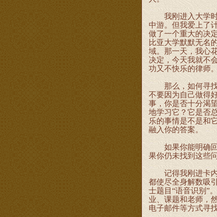
我刚进入大学时，
中游。但我爱上了
做了一个重大的决
比亚大学默默无名
域。那一天，我心
决定，今天我就不
功又不快乐的律师
那么，如何寻找兴
不要因为自己做得
事，你是否十分渴
地学习它？它是否
乐的事情是不是和
融入你的答案。
如果你能明确回答
果你仍未找到这些
记得我刚进卡内基
都使尽全身解数吸
士题目“语音识别”
业、课题和老师，
电子邮件等方式寻