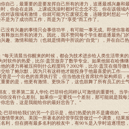
自己，最重要的是要发挥自己所有的潜力，追逐最感兴趣和最
趣时，你会在走路、上课或洗澡时都对它念念不忘，你在该领域
果你对该领域有激情，你就可能为它废寝忘食，连睡觉时想起一
不是为了成功而工作，而是为了“享受”而工作了。
没有兴趣的事情只会事倍功半，有可能一事无成。即便你靠着
没有释放出所有的潜力。因此，我不赞同每个学生都追逐最热门
兴趣、激情和能力（也就是情商中所说的“自觉”），并在自己
“每天清晨当你醒来的时候，都会为技术进步给人类生活带来的
，因为对软件的热爱，比尔·盖茨放弃了数学专业。如果他留在哈佛
他的潜力将被压抑到什么程度吗？2002年，比尔·盖茨在领导微
作交给了鲍尔默，因为只有这样他才能投身于他最喜爱的工作—
盖茨曾是一个出色的首席执行官，但当他改任首席软件架构师后，
更重要的是，他更有激情、更快乐了，这也鼓舞了所有员工的士
友，世界第二富人华伦·巴菲特也同样认可激情的重要性。当学
我和你没有什么差别。如果你一定要找一个差别，那可能就是我每
你忠告，这是我能给你的最好忠告了。”
·巴菲特给我们的另一个启示是，他们热爱的并不是庸俗的、一
和激情带来的。美国一所著名的经管学院曾做过一个调查，结果
名利，但在拥有最多名利的校友中，有90％是入学时追逐理想