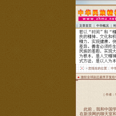
|
文章首页
|
中华概况
|
您现在的位置：
中
微软全球副总裁李开复给
［ 作者：
此前，我和中国学
在新浪网的聊天室