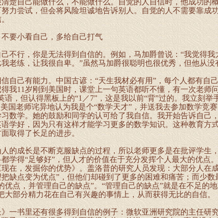
很清楚自己能做什么，不能做什么。自觉的人自信时，他成功的
可努力尝试，但会将风险坦诚地告诉别人。自觉的人不需要靠成
信。
要小看自己，多给自己打气
不行，你是无法得到自信的。例如，马加爵曾说：“我觉得我
比我老练，让我很自卑。”虽然马加爵很聪明也很优秀，但他从没
自己有能力。中国古谚：“天生我材必有用”，每个人都有自己
得我11岁刚到美国时，课堂上一句英语都听不懂，有一次老师问
英语，但认得黑板上的“1／7”，这是我以前“背”过的。我立刻
的美国老师诧异地认为我是个“数学天才”，并送我去参加数学竞
学习数学。她的鼓励和同学的认可给了我自信。我开始告诉自己
英语学好，因为只有这样才能学习更多的数学知识。这种教育方
方面取得了长足的进步。
的成长是不断克服缺点的过程，所以老师更多是在批评学生，
都学得“足够好”，但人才的价值在于充分发挥个人最大的优点
《现在，发掘你的优势》。盖洛普的研究人员发现：大部分人在成
望把缺点变为优点”，但他们却碰到了更多的困难和痛苦；而少数
的优点，并管理自己的缺点”。“管理自己的缺点”就是在不足的地
是把大部分精力花在自己有兴趣的事情上，从而获得无比的自信。
一书里还有很多得到自信的例子：微软亚洲研究院的主任研究