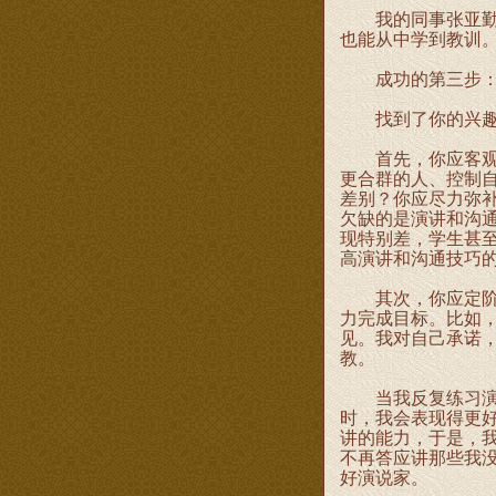
我的同事张亚勤曾
也能从中学到教训
成功的第三步：针
找到了你的兴趣，
首先，你应客观地
更合群的人、控制自
差别？你应尽力弥
欠缺的是演讲和沟
现特别差，学生甚至
高演讲和沟通技巧
其次，你应定阶段
力完成目标。比如
见。我对自己承诺
教。
当我反复练习演讲
时，我会表现得更
讲的能力，于是，
不再答应讲那些我
好演说家。