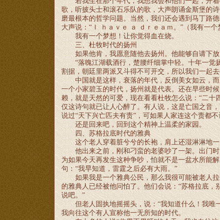
若我生在那个年代，我想我会和他们一起，开着
歌，听披头士和滚石乐队的歌，大声朗诵金斯堡的诗
磨最根本的哲学问题。当然，我们还会遇到马丁路德
大声说：
“Ｉ ｈａｖｅ ａ ｄｒｅａｍ。”（我有一
我有一个梦想！让你觉得血在烧。
三、杜牧时代的扬州
如果他肯，我愿意随他去扬州。他能够自请下放
“落魄江湖载酒行，楚腰纤细掌中轻。十年一觉
割据，朝廷里两派又斗得不可开交，所以我们一起去
中国就是这样，衰落的年代，反倒美女如云，而
一个小家碧玉的时代，扬州就是代表。还在早些时候
赖，就是天然的可爱，现在看看杜牧怎么说：“二十四
仅这诗句就已让人心醉了。有人说，这是亡国之音，
说过“天下兴亡匹夫有责”，可如果人家连这个责都不
还是回来吧，回到这个精神上温柔的家园。
四、苏格拉底时代的雅典
这个老人穿着脏兮兮的长袍，肩上还湿淋淋地一
他出来之前，刚和刁蛮的老婆吵了一架。出门时
为如果今天再发生这种争吵，怕就不是一盆水所能解
句：
“我早知道，雷霆之后必有大雨。”
如果我是一个雅典公民，那么我很可能被老人拉
的雅典人已经被他问怕了。他们会说：“苏格拉底，
说吧。”
但老人固执地摇摇头，说：
“我知道什么！我唯
我向往这个有人宣称他一无所知的时代。