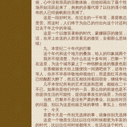
候，心中没有崇高的宗教体验，但他却画出了最个性
场开始活跃起来了，匆匆的步履代替了以往的谨小慎
布的人已经扬帆航往美洲了。
这是一段好时光。在过去的一千年里，基督教总
受苦。而这时，人们终于为自己的付出向这个讨还利
过去千年之中的幸福。
这是一个以微笑著称的时代，蒙娜丽莎的微笑，
话，在岸上欢送的人群里看见的微笑，全都那么意味
续）
九、本世纪二十年代的巴黎
这个年代和这个地方的叠加，给人的印象就两个
我并不很清楚，为什么在这十多年间，巴黎一下
在这里，为这个城市蒙上了一种纸醉金迷的颓废色彩
在香榭丽舍大街上随便找一间酒吧坐下，还有什
等人，你并不毕恭毕敬地仰视他们，而是面红耳赤地
已经酩酊大醉了，然后互相扶持着回宿舍，继续争论
几乎本世纪所有的艺术流派和思潮，都能在二十
不已。如果你是他们中的一员，那么你的前途也是不
你提供生活的可能性，提供故事发生的场景，为你提
当然，巴黎并不是没有严肃的事业。比如你对历
的问题。别以为这是枯燥乏味的事情，事实上，你经
十、今天
喜爱今天是一件别无选择的事，就像你别无选择
这是一个物质生活比以往任何时候都更为丰富的
的时代，比以往任何时候都伟大，生活在这个时代，