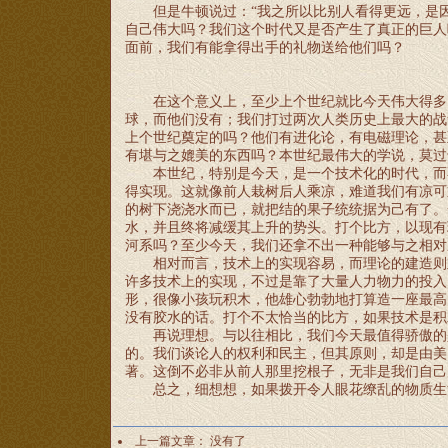
但是牛顿说过：
“我之所以比别人看得更远，是
自己伟大吗？我们这个时代又是否产生了真正的巨人
面前，我们有能拿得出手的礼物送给他们吗？
在这个意义上，至少上个世纪就比今天伟大得多
球，而他们没有；我们打过两次人类历史上最大的战
上个世纪奠定的吗？他们有进化论，有电磁理论，甚
有堪与之媲美的东西吗？本世纪最伟大的学说，莫过
本世纪，特别是今天，是一个技术化的时代，而
得实现。这就像前人栽树后人乘凉，难道我们有凉可
的树下浇浇水而已，就把结的果子统统据为己有了。
水，并且终将减缓其上升的势头。打个比方，以现有
河系吗？至少今天，我们还拿不出一种能够与之相对
相对而言，技术上的实现容易，而理论的建造则
许多技术上的实现，不过是靠了大量人力物力的投入
形，很像小孩玩积木，他雄心勃勃地打算造一座最高
没有胶水的话。打个不太恰当的比方，如果技术是积
再说理想。与以往相比，我们今天最值得骄傲的
的。我们谈论人的权利和民主，但其原则，却是由美
著。这倒不必非从前人那里挖根子，无非是我们自己
总之，细想想，如果拨开令人眼花缭乱的物质生
上一篇文章： 没有了