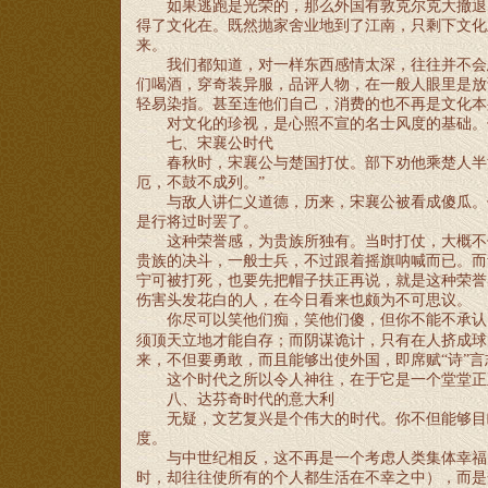
如果逃跑是光荣的，那么外国有敦克尔克大撤退
得了文化在。既然抛家舍业地到了江南，只剩下文化
来。
我们都知道，对一样东西感情太深，往往并不会
们喝酒，穿奇装异服，品评人物，在一般人眼里是放
轻易染指。甚至连他们自己，消费的也不再是文化本
对文化的珍视，是心照不宣的名士风度的基础。
七、宋襄公时代
春秋时，宋襄公与楚国打仗。部下劝他乘楚人半
厄，不鼓不成列。”
与敌人讲仁义道德，历来，宋襄公被看成傻瓜。
是行将过时罢了。
这种荣誉感，为贵族所独有。当时打仗，大概不
贵族的决斗，一般士兵，不过跟着摇旗呐喊而已。而
宁可被打死，也要先把帽子扶正再说，就是这种荣誉
伤害头发花白的人，在今日看来也颇为不可思议。
你尽可以笑他们痴，笑他们傻，但你不能不承认
须顶天立地才能自存；而阴谋诡计，只有在人挤成球
来，不但要勇敢，而且能够出使外国，即席赋“诗”言
这个时代之所以令人神往，在于它是一个堂堂正
八、达芬奇时代的意大利
无疑，文艺复兴是个伟大的时代。你不但能够目
度。
与中世纪相反，这不再是一个考虑人类集体幸福
时，却往往使所有的个人都生活在不幸之中），而是