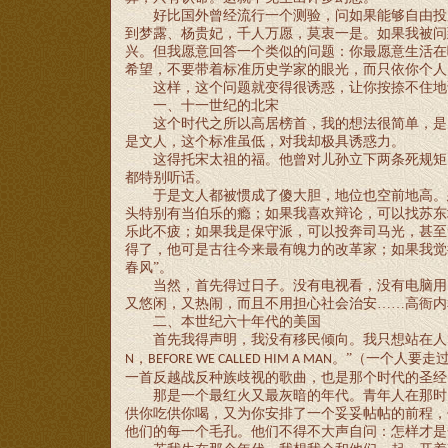
好比国外曾经流行一个测验，问如果能够自由投
到梦露、杨贵妃，千人万愿，莫衷一是。如果我被问
兴。但我愿意回答一个类似的问题：你最愿意生活在
希望，不要带着标准历史学家的眼光，而只依你个人
这样，这个问题就变得很诱惑，让你按捺不住地
一、十一世纪的北宋
这个时代之所以高居榜首，我的想法很简单，是
是文人，这个标准虽低，对我却极具诱惑力。
这得托宋太祖的福。他曾对儿孙立下两条死规矩
都特别听话。
于是文人都被惯成了傻大胆，地位也空前地高。
头特别有当伯乐的瘾；如果我喜欢辩论，可以找苏东
乐此不疲；如果我是保守派，可以投奔司马光，甚至
得了，他可是古往今来最有魄力的改革家；如果我觉
春风”。
当然，首先得过日子。没有电视看，没有电脑用
又悠闲，又热闹，而且不用担心社会治安
……高衙内
二、本世纪六十年代的美国
首先我得声明，我没有移民倾向。我只想站在人
，
。”（一个人要走
N
BEFORE WE CALLED HIM A MAN
一首反越战反种族歧视的歌曲，也是那个时代的圣经
那是一个最红火又最灰暗的年代。青年人在那时
供你吃供你喝，又为你安排了一个妥妥帖帖的前程，
他们的每一个毛孔。他们不得不大声自问：怎样才是