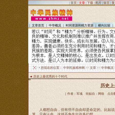
|
首页
|
文章
|
下载
|
图片
|
留言
|
复
|
文章首页
|
中华概况
|
时间资源和精力资源
|
横向比较
|
您现在的位置：
中华民族精神网
>>
文章
>>
中华概况
历史上最优秀的十个时代
历史上
［ 作者：军魂 转贴自：网络 点击数：19
人都想自由，但有些不自由却是命定的。比如说
算，只有认命。这就不免生出许多幻想。