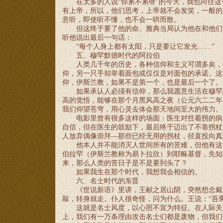
在太多的人说
“你累不累呀”的今天，我也向往
有上帝，所以，他们思考，上帝就不会发笑，一般的
意听，即使听不懂，也不会一哄而散。
但这终于要了他的命。雅典当局认为他在和他们
听他说出最后一句话：
“每个人身上都有太阳，只是要让它发光……”
五、穆罕默德时代的阿拉伯
人类几千年的历史，各种信仰和主义可谓多矣，
仰，另一只手却举着面包或仅仅是对面包的承诺。这
仰，伊斯兰教，如果不是第一个，也是最后一个了。
如果承认人必须有信仰，那么我愿意生活在穆罕
高的觉悟，能够在那个月黑风高之夜（公元六二二年
我们仰望苍穹，用心灵去体会那天地间至大的伟力。
电影里曾有很多这样的场面：医生对拄着拐的病
自信，但在医生的鼓励下，最后终于迈出了不靠拐杖
人放弃偶像崇拜—那些已经无用的拐杖，径直投向真
他本人并不能消灭人世间所有的苦难，但他有这
伯拉罕（伊斯兰教称为易卜拉欣）到耶稣基督，先知
来，那么人类的苦日子是不是要到头了？
如果我生在那个时代，我想我会相信的。
六、名士时代的东晋
《世说新语》里讲，王献之居山阴，突然想念戴
敲，转身就走。仆人很奇怪，问为什么。王说：
“吾
这就是名士风度，以心照不宣为特征。在人际关
上，我们有一万条理由攻击名士们都是废物，但我们