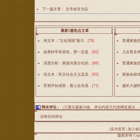
下一篇文章：
文学改良刍议
最新5篇热点文章
张文木：“文化强国”能力…
[
78
]
普通家族
如果科学有底色，那一定是…
[
82
]
儿女双全
深度分析：家族兴衰分化的…
[
69
]
普通家族
张文木：民主社会主义及其…
[
65
]
家族命脉
官相开始成形，脸上会先退…
[
71
]
越长大越
网友评论：
（只显示最新10条。评论内容只代表网友观点
没有任何评论
|
设为首页
|
加入收
版权所有 Copyr