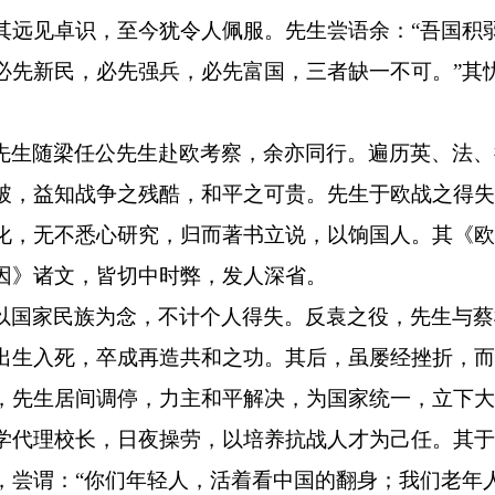
其远见卓识，至今犹令人佩服。先生尝语余：
“吾国积
必先新民，必先强兵，必先富国，三者缺一不可。”其
先生随梁任公先生赴欧考察，余亦同行。遍历英、法、
破，益知战争之残酷，和平之可贵。先生于欧战之得失
化，无不悉心研究，归而著书立说，以饷国人。其《欧
因》诸文，皆切中时弊，发人深省。
以国家民族为念，不计个人得失。反袁之役，先生与蔡
出生入死，卒成再造共和之功。其后，虽屡经挫折，而
，先生居间调停，力主和平解决，为国家统一，立下大
学代理校长，日夜操劳，以培养抗战人才为己任。其于
，尝谓：
“你们年轻人，活着看中国的翻身；我们老年