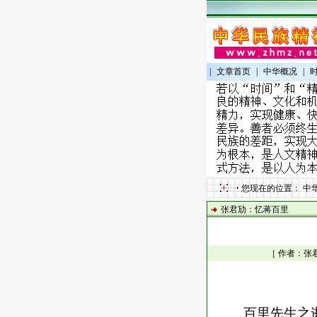
|
文章首页
|
中华概况
|
您现在的位置：
中
张君劢：忆蒋百里
［ 作者：张君
百里先生之