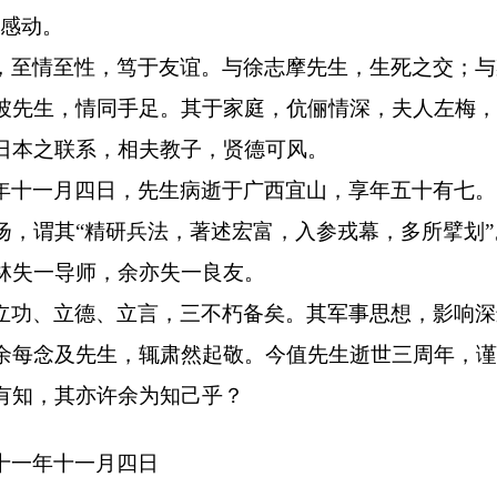
不感动。
，至情至性，笃于友谊。与徐志摩先生，生死之交；与
坡先生，情同手足。其于家庭，伉俪情深，夫人左梅，
日本之联系，相夫教子，贤德可风。
年十一月四日，先生病逝于广西宜山，享年五十有七。
扬，谓其
“精研兵法，著述宏富，入参戎幕，多所擘划
林失一导师，余亦失一良友。
立功、立德、立言，三不朽备矣。其军事思想，影响深
余每念及先生，辄肃然起敬。今值先生逝世三周年，谨
有知，其亦许余为知己乎？
十一年十一月四日