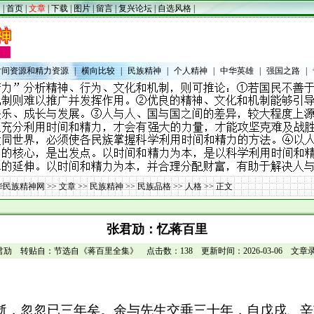
|
首页
|
文章
|
下载
|
图片
|
留言
|
复兴论坛
|
自选风格
|
时间资源和精力资源
|
横向比较
|
民族精神
|
个人精神
|
中华英雄
|
强国之路
|
华民族精神网
>>
文章
>>
民族精神
>>
民族品格
>>
人格
>> 正文
张君劢：忆蒋百里
劢 转贴自：节选自《蒋百里全集》 点击数：138 更新时间：2026-03-06 文章录入
逝，忽忽已三年矣。余与先生交垂三十年，自戊戌、辛