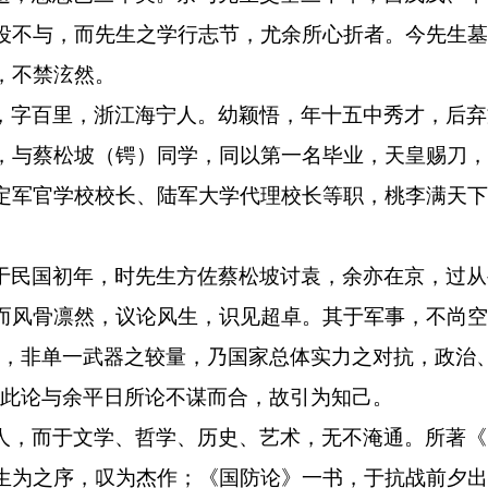
役不与，而先生之学行志节，尤余所心折者。今先生墓
，不禁泫然。
，字百里，浙江海宁人。幼颖悟，年十五中秀才，后弃
，与蔡松坡（锷）同学，同以第一名毕业，天皇赐刀，
定军官学校校长、陆军大学代理校长等职，桃李满天下
于民国初年，时先生方佐蔡松坡讨袁，余亦在京，过从
而风骨凛然，议论风生，识见超卓。其于军事，不尚空
争，非单一武器之较量，乃国家总体实力之对抗，政治
”此论与余平日所论不谋而合，故引为知己。
人，而于文学、哲学、历史、艺术，无不淹通。所著《
生为之序，叹为杰作；《国防论》一书，于抗战前夕出