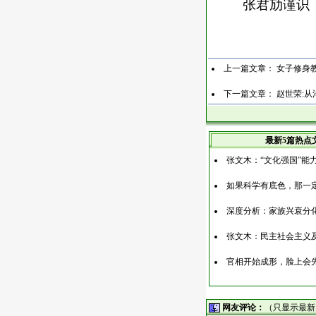
张君劢谨识
上一篇文章：
女子修身
下一篇文章：
赵世荣:
最新5篇热点
张文木：“文化强国”能
如果科学有底色，那一
深度分析：家族兴衰分
张文木：民主社会主义
官相开始成形，脸上会
网友评论：
（只显示最新