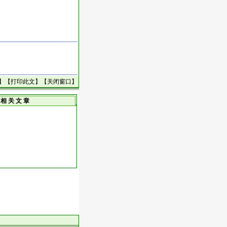
】【
打印此文
】【
关闭窗口
】
相 关 文 章