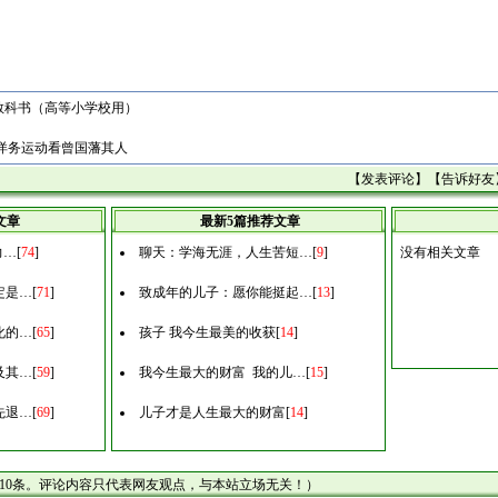
教科书（高等小学校用）
从洋务运动看曾国藩其人
【
发表评论
】【
告诉好友
文章
最新5篇推荐文章
力…
[
74
]
聊天：学海无涯，人生苦短…
[
9
]
没有相关文章
定是…
[
71
]
致成年的儿子：愿你能挺起…
[
13
]
化的…
[
65
]
孩子 我今生最美的收获
[
14
]
及其…
[
59
]
我今生最大的财富 我的儿…
[
15
]
先退…
[
69
]
儿子才是人生最大的财富
[
14
]
10条。评论内容只代表网友观点，与本站立场无关！）