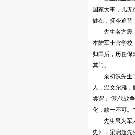
国家大事，几无
健在，抚今追昔
先生名方震
本陆军士官学校
归国后，历任保
其门。
余初识先生
人，温文尔雅，
尝谓：
“现代战
化，缺一不可。
先生虽为军
史》，梁启超先