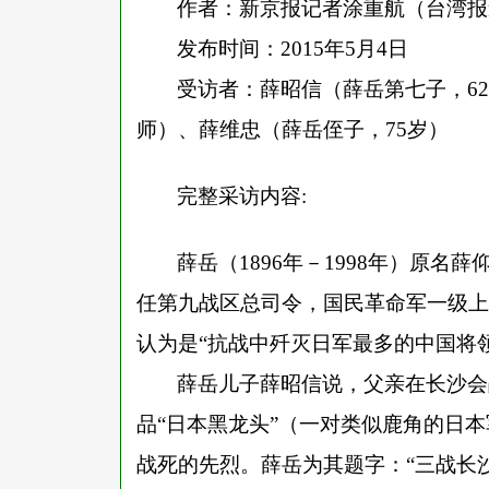
作者：新京报记者涂重航（台湾报
发布时间：
2015年5月4日
受访者：薛昭信（薛岳第七子，
6
师）、薛维忠（薛岳侄子，75岁）
完整采访内容:
薛岳（
1896年－1998年）原
任第九战区总司令，国民革命军一级上
认为是
“
抗战中歼灭日军最多的中国将
薛岳儿子薛昭信说，父亲在长沙会
品
“
日本黑龙头
”
（一对类似鹿角的日本
战死的先烈。薛岳为其题字：
“
三战长