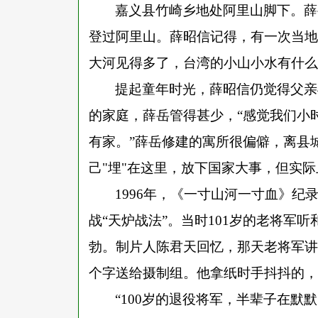
嘉义县竹崎乡地处阿里山脚下。薛
登过阿里山。薛昭信记得，有一次当地
大河见得多了，台湾的小山小水有什么
提起童年时光，薛昭信仍觉得父亲
的家庭，薛岳管得甚少，
“
感觉我们小
有家。
”
薛岳修建的寓所很偏僻，离县
己"埋"在这里，放下国家大事，但实
1996年，《一寸山河一寸血》
战
“
天炉战法
”
。当时
101岁的老将军
勃。制片人陈君天回忆，那天老将军讲
个字送给摄制组。他拿纸时手抖抖的，
“
100岁的退役将军，半辈子在默