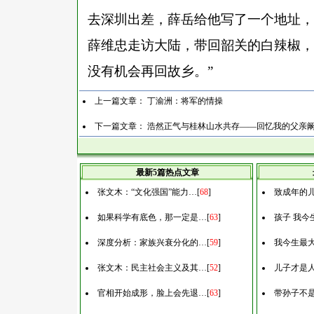
去深圳出差，薛岳给他写了一个地址，
薛维忠走访大陆，带回韶关的白辣椒，
没有机会再回故乡。
”
上一篇文章：
丁渝洲：将军的情操
下一篇文章：
浩然正气与桂林山水共存——回忆我的父亲
最新5篇热点文章
张文木：“文化强国”能力…
[
68
]
致成年的
如果科学有底色，那一定是…
[
63
]
孩子 我今
深度分析：家族兴衰分化的…
[
59
]
我今生最
张文木：民主社会主义及其…
[
52
]
儿子才是
官相开始成形，脸上会先退…
[
63
]
带孙子不