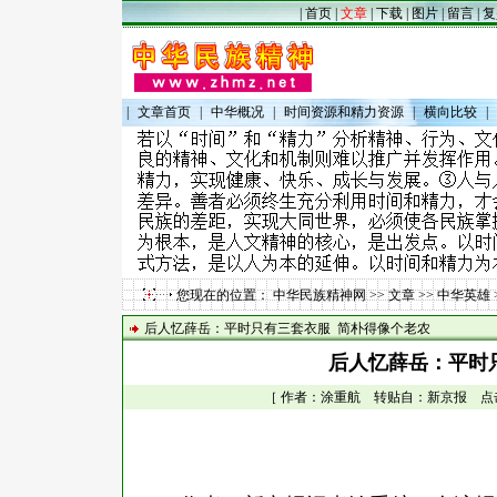
|
首页
|
文章
|
下载
|
图片
|
留言
|
复
|
文章首页
|
中华概况
|
时间资源和精力资源
|
横向比较
|
您现在的位置：
中华民族精神网
>>
文章
>>
中华英雄
后人忆薛岳：平时只有三套衣服 简朴得像个老农
后人忆薛岳：平时
［ 作者：涂重航 转贴自：新京报 点击数：3