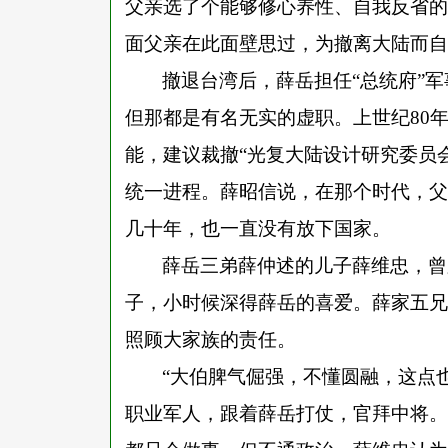
父亲选了个能够修心养性、自我反省的
面父亲在此面壁思过，为撤离大陆而自
撤退台湾后，薛岳担任
“
总统府
”
军
但那都是有名无实的虚职。上世纪
80
能，建议裁撤
“
光复大陆设计研究委员
统一进程。薛昭信说，在那个时代，父
几十年，也一直没有放下国家。
薛岳三弟薛仲述的儿子薛维忠，曾
子，小时候深得薛岳的喜爱。薛家五兄
照顾大家族的责任。
“
大伯脾气倔强，不懂圆融，这点
职业军人，跟着薛岳打仗，官拜中将。