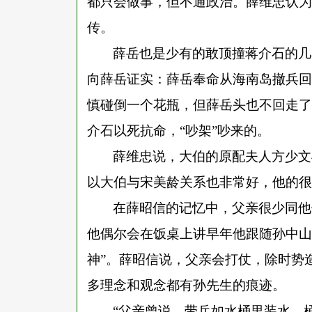
都只会做事，但不通政治。薛维忠认为
传。
薛岳也是少有的敢顶撞蒋介石的几
向薛岳证实：薛岳奉命从海南岛撤兵回
慎碰倒一个花瓶，但薛岳头也不回走了
介石以死抗命，
“
吵架
”
吵来的。
薛维忠说，大伯的原配夫人方少文
以大伯与宋美龄关系也非常好，他的很
在薛昭信的记忆中，父亲很少同他
他偶尔会在饭桌上讲早年他跟随孙中山
神
”
。薛昭信说，父亲会打仗，除时势
多理念和观念都有孙先生的痕迹。
“
父亲曾说，带兵如水桶里装水，