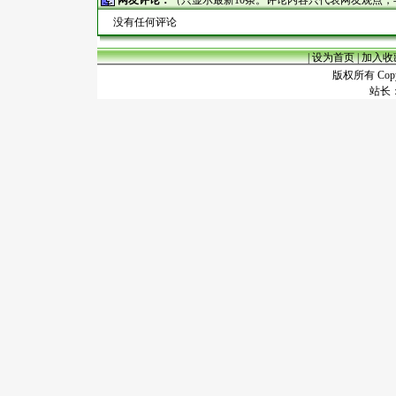
网友评论：
（只显示最新10条。评论内容只代表网友观点
没有任何评论
|
设为首页
|
加入收
版权所有 Copyr
站长：谢昭