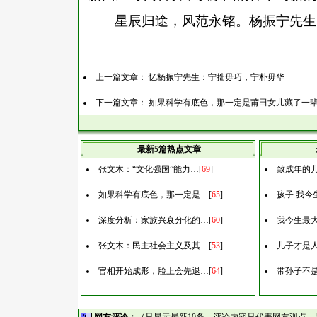
星辰归途，风范永铭。杨振宁先生
上一篇文章：
忆杨振宁先生：宁拙毋巧，宁朴毋华
下一篇文章：
如果科学有底色，那一定是莆田女儿藏了一
最新5篇热点文章
张文木：“文化强国”能力…
[
69
]
致成年的
如果科学有底色，那一定是…
[
65
]
孩子 我今
深度分析：家族兴衰分化的…
[
60
]
我今生最
张文木：民主社会主义及其…
[
53
]
儿子才是
官相开始成形，脸上会先退…
[
64
]
带孙子不