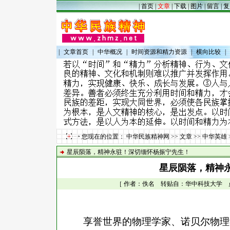
|
首页
|
文章
|
下载
|
图片
|
留言
|
复
|
文章首页
|
中华概况
|
时间资源和精力资源
|
横向比较
|
您现在的位置：
中华民族精神网
>>
文章
>>
中华英雄
星辰陨落，精神永驻！深切缅怀杨振宁先生！
星辰陨落，精神
［ 作者：佚名 转贴自：华中科技大学 点击数：
享誉世界的物理学家、诺贝尔物理