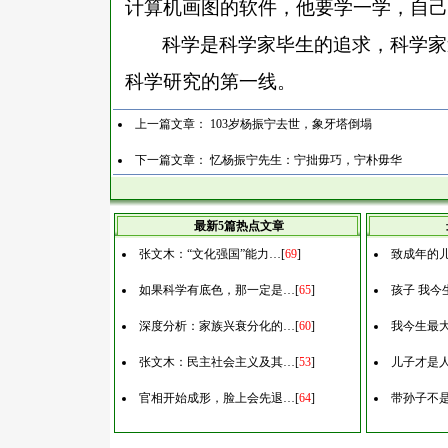
计算机画图的软件，他要学一学，自己
科学是科学家毕生的追求，科学家
科学研究的第一线。
上一篇文章：
103岁杨振宁去世，象牙塔倒塌
下一篇文章：
忆杨振宁先生：宁拙毋巧，宁朴毋华
最新5篇热点文章
张文木：“文化强国”能力…
[
69
]
致成年的
如果科学有底色，那一定是…
[
65
]
孩子 我今
深度分析：家族兴衰分化的…
[
60
]
我今生最
张文木：民主社会主义及其…
[
53
]
儿子才是
官相开始成形，脸上会先退…
[
64
]
带孙子不