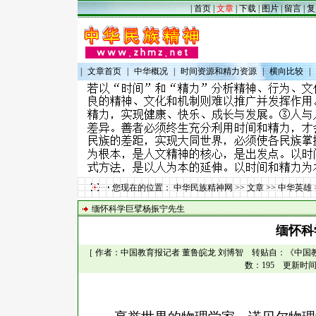
|
首页
|
文章
|
下载
|
图片
|
留言
|
复
|
文章首页
|
中华概况
|
时间资源和精力资源
|
横向比较
|
您现在的位置：
中华民族精神网
>>
文章
>>
中华英雄
缅怀科学巨擘杨振宁先生
缅怀科
［ 作者：中国教育报记者 董鲁皖龙 刘博智 转贴自：《中国教育
数：195 更新时间：2