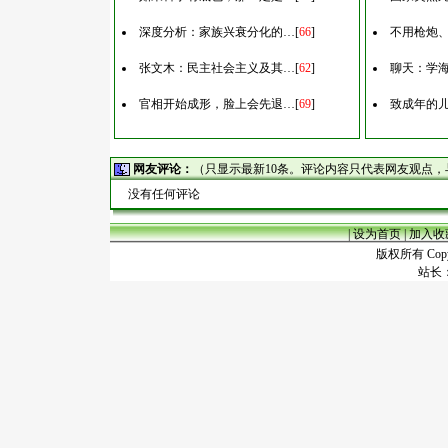
深度分析：家族兴衰分化的…
[
66
]
不用枪炮
张文木：民主社会主义及其…
[
62
]
聊天：学
官相开始成形，脸上会先退…
[
69
]
致成年的
网友评论：
（只显示最新10条。评论内容只代表网友观点
没有任何评论
|
设为首页
|
加入收
版权所有 Copyr
站长：谢昭