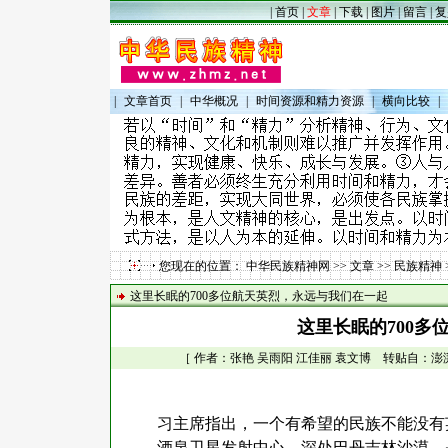
|
首页
|
文章
|
下载
|
图片
|
留言
|
复
|
文章首页
|
中华概况
|
时间资源和精力资源
|
横向比较
|
您现在的位置：
中华民族精神网
>>
文章
>>
民族精神
这里长眠的700多位航天英烈，永远与我们在一起
这里长眠的700多
［ 作者：张艳 吴雨阳 江佳丽 袁文博 转贴自：澎湃新闻
习主席指出，一个有希望的民族不能没有
酒泉卫星发射中心，深处巴丹吉林沙漠，