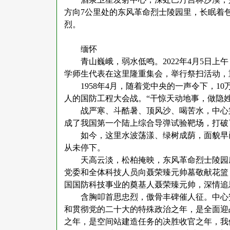
方向
7公里处的东风革命烈士陵园里，长眠着包
烈。
缅怀
青山巍峨，弱水低鸣。2022年
4月5日上
学师生代表在这里隆重集会，举行祭扫活动，
1958年4月，随着党中央的一声令下，
人的国防工程大会战。“干惊天动地事，做隐
战严寒、斗酷暑、顶风沙、喝苦水，中心
成了我国第一个陆上综合导弹试验靶场，打破
如今，这里水波荡漾、绿树成荫，面貌早
从未停下。
天高云淡，松柏掩映，东风革命烈士陵园
党委和全体科技人员向聂荣臻元帅墓敬献花篮
国国防科技事业的奠基人聂荣臻元帅，深情追
含胸叩首思忠烈，傲骨丰碑催人征。中心
和贯彻党的二十大的特殊政治之年，是全面迎
之年，是空间站建造任务的决胜收官之年，我