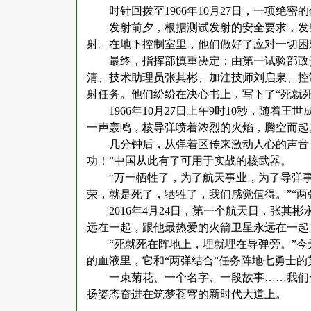
时针回拨至
1966年10月27日，一项绝
发射前夕，根据测试发射的安全要求，发
射。在地下控制室里，他们做好了应对一切困
最终，指挥部慎重决定：由第一试验部政
清、技术助理员张其彬、加注技师刘启泉、控
射任务。他们纷纷在决心书上，写下了“死就
1966年10月27日上午9时10秒，随
一声轰鸣，核导弹喷着浓烈的火焰，腾空而起
几分钟后，从弹着区传来激动人心的声音
功！”中国从此有了可用于实战的核武器。
“万一牺牲了，为了航天事业，为了导弹
荣，就是死了，牺牲了，我们感觉值得。”“
2016年4月24日，第一个航天日，张
远在一起，跟他最热爱的火箭卫星永远在一起
“死就死在阵地上，埋就埋在导弹旁。”
的血液里，它和“两弹结合”任务阵地七勇士
一束菊花、一个名字、一段故事
……我们
扬姿态奋进在筑梦苍穹的新时代大道上。