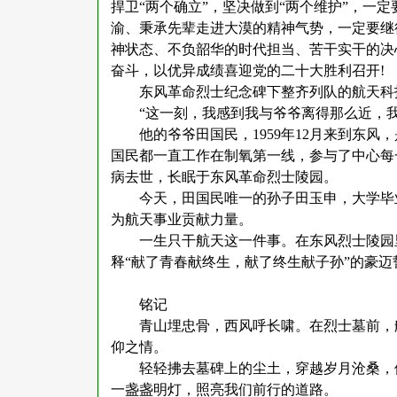
捍卫“两个确立”，坚决做到“两个维护”，一
渝、秉承先辈走进大漠的精神气势，一定要继
神状态、不负韶华的时代担当、苦干实干的决心
奋斗，以优异成绩喜迎党的二十大胜利召开!
东风革命烈士纪念碑下整齐列队的航天科
“这一刻，我感到我与爷爷离得那么近，我
他的爷爷田国民，
1959年12月来到东
国民都一直工作在制氧第一线，参与了中心每一
病去世，长眠于东风革命烈士陵园。
今天，田国民唯一的孙子田玉申，大学毕
为航天事业贡献力量。
一生只干航天这一件事。在东风烈士陵园
释
“献了青春献终生，献了终生献子孙”的豪迈
铭记
青山埋忠骨，西风呼长啸。在烈士墓前，
仰之情。
轻轻拂去墓碑上的尘土，穿越岁月沧桑，
一盏盏明灯，照亮我们前行的道路。