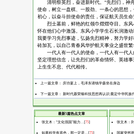
清明祭英烈，奋进新时代。
“先烈们，神
使命，树立一盘棋、一股劲、一条心的思想，
初心，以奋斗担使命的责任，保证航天员生命
烈士墓前，鲜艳的红领巾熠熠夺目。东风
怀在他们心中激荡。东风小学学生石长润激动
我要学习先烈事迹，弘扬先烈精神，努力学好
砖加瓦，以自己青春风华护航天事业之盛世繁
一代人有一代人的使命，一代人有一代人
坚定理想信念，让先烈们的革命情怀、英雄事
上生生不息、代代相传。
上一篇文章：
庆功宴上，毛泽东请钱学森坐在身边
下一篇文章：
新时代聂荣臻科技思想再认识:奠定中华民族
最新5篇热点文章
张文木：“文化强国”能力…
[
75
]
张文木：刘
如果科学有底色，那一定是…
[
75
]
国家突然