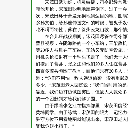
宋茂田武功好，机灵敏捷，司令部经常派
朝他开枪，宋茂田聪明地应声倒下。过了一会
次，宋茂田终于毫发无损地到达目的地，圆满
乡孙文伯，给孙连仲送文件的时候，被鬼子发
吃不喝而牺牲，葬在了徐州云龙山坡，那个情
在台儿庄战役期间，宋茂田尽管在司令部
曹县视察，在陇海路的一个小车站，三架敌机
等
20
多人被甩在了车站。车站又无防空设施，
用机关枪扫射有一个钟头飞走了，他们无一人
们接到了曹县，张之江和他们
多人住在曹县
20
四百多骑兵包围了教堂，而他们只有
多人，
20
道：“你们不用怕，敌人远道偷袭，没有重武
多少。”宋茂田老人回忆说：“我们当时用的
靠近。我们边打边试图突围，但敌人人数众多
的一个团赶到才给我们解了围。”
由于跟着张之江在指挥部里，宋茂田能经
黄埔同学。由于练武，宋茂田的眼力、记忆力
驻守方位不用看地图就能说出来。宋茂田老人
赞我你短小精干。”