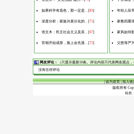
如果科学有底色，那一定是…
[
83
]
年轻人应
深度分析：家族兴衰分化的…
[
71
]
家教四重
张文木：民主社会主义及其…
[
67
]
家风如何
官相开始成形，脸上会先退…
[
72
]
父慈母严
网友评论：
（只显示最新10条。评论内容只代表网友观点
没有任何评论
|
设为首页
|
加入收
版权所有 Copyr
站长：谢昭