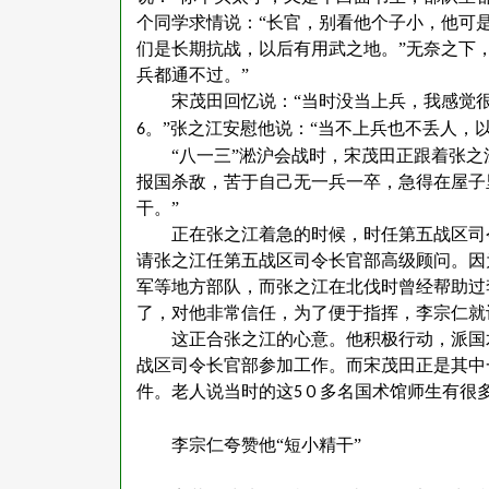
个同学求情说：“长官，别看他个子小，他可
们是长期抗战，以后有用武之地。”无奈之下
兵都通不过。”
宋茂田回忆说：
“当时没当上兵，我感觉
。”张之江安慰他说：“当不上兵也不丢人，
6
“八一三”淞沪会战时，宋茂田正跟着张
报国杀敌，苦于自己无一兵一卒，急得在屋子
干。”
正在张之江着急的时候，时任第五战区司
请张之江任第五战区司令长官部高级顾问。因
军等地方部队，而张之江在北伐时曾经帮助过
了，对他非常信任，为了便于指挥，李宗仁就
这正合张之江的心意。他积极行动，派国
战区司令长官部参加工作。而宋茂田正是其中
件。老人说当时的这
０多名国术馆师生有很
5
李宗仁夸赞他
“短小精干”