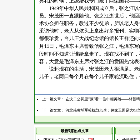
典礼的时候，上级给我专门戴了两朵国花——
1949
年中华人民共和国成立后，张之江以
员。宋茂田一直跟随他。张之江逝世后，他回
术协会担任职务，教过不少徒弟，所以老人身
采访他时，老人从炕头上拿出好多报刊、实物
都很珍贵，台儿庄大战纪念馆的馆长王祥还向
月
日，毛泽东主席曾致信张之江，毛泽东写
11
段时间不知道让谁给拿走了。现在找不到了，
容，大意是毛泽东主席对张之江的爱国热忱表
说起现在的生活，宋茂田老人很满足。老
儿子，老两口每个月在每个儿子家轮流吃住，
上一篇文章：
左沈二公祠里“藏”着一位巾帼英雄——林普晴
下一篇文章：
河北籍黄埔军校抗战老兵：保家卫国是大担
最新5篇热点文章
张文木：“文化强国”能力…
[
79
]
子孙满堂