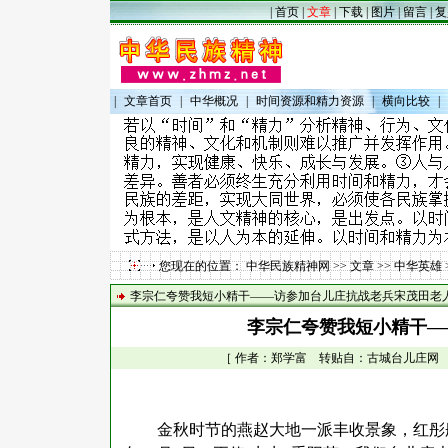
|
首页
|
文章
|
下载
|
图片
|
留言
|
复
|
文章首页
|
中华概况
|
时间资源和精力资源
|
横向比较
|
您现在的位置：
中华民族精神网
>>
文章
>>
中华英雄
李宗仁夸赞我短小精干——访参加台儿庄抗战老兵宋茂田老
李宗仁夸赞我短小精干—
［ 作者：郑学富 转贴自：古城台儿庄网 点击数
金秋时节的燕赵大地一派丰收景象，红彤