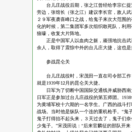
台儿庄战役后期，张之江曾经给李宗仁提
旁边，张馆长（张之江）建议李长官，敌人武
２９军夜袭喜峰口之战，给鬼子来次大范围的
化的时候，第二集团军多次组织敢死队，利用
狼嚎，收复大片阵地。
正是中国军人以血肉之躯，顽强地抗击武
余人，取得了震惊中外的台儿庄大捷，这也是
参战昆仑关
台儿庄战役时，宋茂田一直在司令部工作
就是
1939
年
月的昆仑关大捷。
12
日军为了切断中国国际交通线并威胁西南
日军正是参加过台儿庄战役的第五师团。
1938
为黄埔军校十六期的一名学生。广西的战斗打
战场。当时他是纵队一个连的重机枪手。“鬼
鬼子打得抬不起头来，３天过去了，鬼子们奈
少鬼子。”宋茂田说：“后来官麟征的部队开