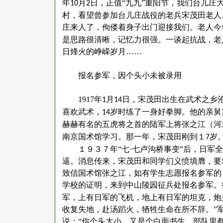
年
月
日，正值“九九”重阳节，我们台儿庄
10
2
村，看望曾参加台儿庄战役的老兵宋茂田老人
庄来人了，佝偻着身子出门迎接我们。老人今
是思路很清晰，记忆力很强。一谈起抗战，老
日烽火的峥嵘岁月……
报名参军，因个头小未被录用
1917
年
月
日，宋茂田出生在武术之乡
1
14
喜欢武术，
岁时练了一身好拳脚。他的亲舅
14
赫赫有名的五虎将之首的陆军上将张之江（河
南京国术馆学习。那一年，宋茂田刚到１
岁
7
１９３７年
“七·七卢沟桥事变”后，日
逼。消息传来，宋茂田和同学们义愤填膺，要
致信国术馆张之江，如有学生志愿报名参军的
学校的证明，来到中山陵园征兵处报名参军。
军，上有日军的飞机，地上有日军的坦克，炮
收复失地，赴汤蹈火，牺牲生命在所不辞。”
说：“你个头太小，又是个白面书生，部队里