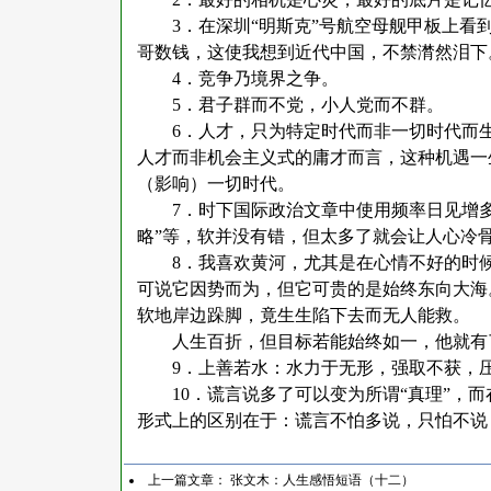
3
．在深圳“明斯克”号航空母舰甲板上看
哥数钱，这使我想到近代中国，不禁潸然泪下
4
．竞争乃境界之争。
5
．君子群而不党，小人党而不群。
6
．人才，只为特定时代而非一切时代而
人才而非机会主义式的庸才而言，这种机遇一
（影响）一切时代。
7
．时下国际政治文章中使用频率日见增多的词
略”等，软并没有错，但太多了就会让人心冷
8
．我喜欢黄河，尤其是在心情不好的时
可说它因势而为，但它可贵的是始终东向大海
软地岸边跺脚，竟生生陷下去而无人能救。
人生百折，但目标若能始终如一，他就有
9
．上善若水：水力于无形，强取不获，
10
．谎言说多了可以变为所谓“真理”，而
形式上的区别在于：谎言不怕多说，只怕不说
上一篇文章：
张文木：人生感悟短语（十二）