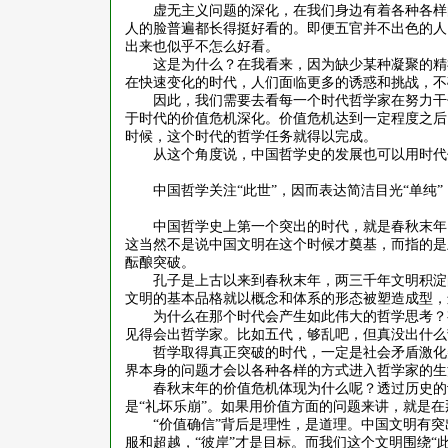
虚无主义问题的深化，在我们身边有着各种各样
人的脸普遍都长得挺好看的。即便五官并不出色的人
出来也似乎不怎么好看。
这是为什么？在我看来，因为缺少某种凝聚的精
在快速变化的时代，人们面临更多的诱惑和挑战，不
因此，我们需要去看每一个时代哲学家在努力干
于时代的价值危机深化。价值危机达到一定程度之后
时候，这个时代的哲学任务就得以完成。
从这个角度说，中国哲学史的发展也可以用时代
中国哲学关注
“此世”，因而表达简洁目光“单纯”
中国哲学史上第一个突出的时代，就是春秋末年
这当然不是说中国文明在这个时候才奠基，而指的是
酝酿突破。
孔子是上古以来到春秋末年，两三千年文明积淀
文明的基本品格就以概念和体系的形态被塑造成型，
为什么在那个时代会产生如此伟大的哲学思考？
见得会出哲学家。比如五代，够乱吧，但真没出什么
哲学取得真正突破的时代，一定是社会矛盾激化
界本身的问题才会以各种各样的方式进入哲学家的生
春秋末年的价值危机体现为什么呢？透过历史的
是
“礼坏乐崩”。如果用价值方面的问题来讲，就是在
“价值确信”背后是理性，是道理。中国文明有突出
服和超越，“彼岸”才是目标。而我们这个文明围绕“