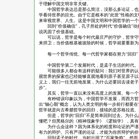
于理解中国文明非常关键。
中国哲学表达总是那么简洁，没那么多论证，也
学看待世界的目光。由于它是根本的
“此世”性格的
来审视世界、人生。这是中国文明和中国哲学的一个
回到
“价值确信”，孔子所处的时代“价值确信
说巩固了价值基础。
可以说，哲学是每个时代最庄严的守护，哲学守
来捍卫；当价值根基被拔除的时候，哲学就要重新为
每一个哲学传统、每一代哲学家都在努力
“回归”
中国哲学第二个发展时代，是孟子生活的时代。
可能很多人都会有这样的疑问：我们对世界的认
观世界的探索也已经能够直观地看到原子甚至原子以
义上，我们一往无前地发展，为什么还要回去读老子
步”。
其实，哲学一直以来没有高度上的发展。每一个
有种错误印象以为，中国哲学不发展，而西方哲
出“轴心期”概念，认为人类文明的每一步前行都要在
哲学就是向古希腊哲学的回归，接续的是苏格拉底、
但是，哲学的
“回归”不是简单回到过去。为什
懂吧？但黑格尔的《精神现象学》《逻辑学》，真有
为什么会这样？因为体系化的程度和论证的严谨
有力的辩护。只有严谨的论证，才能为你所辩护的价
回到孟子的时代，当时出现了
“百家争鸣”。然