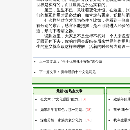
世界是实有的，而且世界是永远实有的。
第三，生生不已，意味着变化永恒。在这里，张
们的相互作用才是必然的，如肯定与否定、积极与消
什么样的对立才互为条件？比如，你看到一张白
有分别的东西，感官不能把握，是不可能进入经验的
道，形而下者谓之器。
说到这里，大家是不是觉得不朽对一个人来说变
无限延伸下去，你的作用会凝结在后来世界的作用和
生的意义就应该这样来理解：活着的时候努力建设一
上一篇文章：
“生于忧患死于安乐”古今谈
下一篇文章：
费孝通的十个文化洞见
最新5篇热点文章
张文木：“文化强国”能力…
[
68
]
致成年的
如果科学有底色，那一定是…
[
63
]
孩子 我今
深度分析：家族兴衰分化的…
[
59
]
我今生最