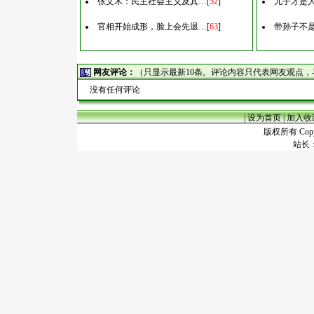
张文木：民主社会主义及其…
[
52
]
儿子才是
官相开始成形，脸上会先退…
[
63
]
带孙子不
网友评论：
（只显示最新10条。评论内容只代表网友观点
没有任何评论
|
设为首页
|
加入收
版权所有 Copyr
站长：谢昭