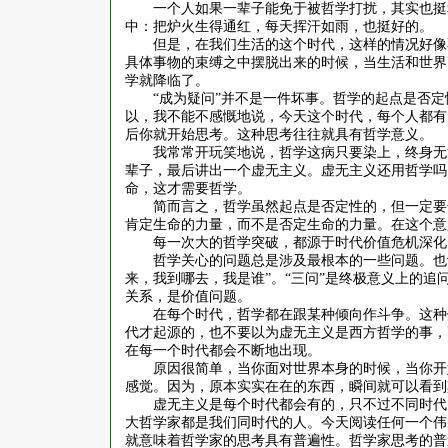
一个人如果一辈子能免于被哲学打扰，其实也挺
中：把炉火生得通红，每天挥汗如雨，也挺好的。
但是，在我们生活的这个时代，这样的情况好像
具体事物的束缚之中摆脱出来的时候，当生活和世界
学就降临了。
“成为疑问”并不是一件坏事。哲学的起点是否
以，我不能不感慨地说，今天这个时代，每个人都有
后你就开始思考。这种思考往往就具有哲学意义。
我常常开玩笑地说，哲学这病只要染上，终身无
辈子，最后讲出一个虚无主义。虚无主义还用哲学吗
命，这才需要哲学。
简而言之，哲学虽然起点是否定性的，但一定要
肯定生命的力量，而不是否定生命的力量。在这个意
每一次大的哲学突破，都源于时代价值危机深化
哲学关心的问题总是涉及最根本的一些问题。也
来，我到哪去，我是谁”。“三问”是终极意义上的
关系，是价值问题。
在每个时代，哲学都在跟某种倾向作斗争。这种
代才起源的，也不要以为虚无主义是西方哲学的事，
在每一个时代都会不断地出现。
原因很简单，当你面对世界本身的时候，当你开
感觉。因为，原本实实在在的东西，瞬间就可以看到
虚无主义是每个时代都会有的，只不过不同时代
大哲学家都是我们同时代的人。今天阅读任何一个伟
就意味着哲学家的思考具有普遍性。哲学家思考的普