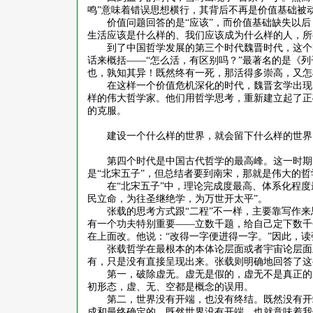
鸣”意味着错误思想横行，其背后不再是价值基础被
价值问题回答的是
“应该”，而价值基础缺失以
生活应该是什么样的、我们应该成为什么样的人，所
到了中国哲学发展的第三个时代魏晋时代，这个
话来概括
——“怎么活，有区别吗？”最著名的是《
也，孰知其异！既然终有一死，那活得多崇高，又怎
在这样一个价值危机深化的时代，魏晋玄学出现
样的伟大哲学家。他们用哲学思考，重新建立起了正
的克服。
建设一个什么样的世界，就会留下什么样的世界
第四个时代是中国古代哲学的最高峰。这一时期
是
“北宋五子”，但总结者要到南宋，那就是伟大的哲
在
“北宋五子”中，理论完成度最高、体系化程
民立命，为往圣继绝学，为万世开太平”。
张载的思考方式跟
“二程”不一样，主要靠写作
有一个功夫特别重要——立数千题，给自己定下数千
在上面改。他说：“改得一字便进得一字。”因此，
张载哲学在最根本的本体论层面或者宇宙论层面
有，只是没有直接呈现出来。张载则明确地回答了这
第一，破除虚无。虚无是假的，虚无不是真正的
初形态，虚、无、空都是概念的误用。
第二，世界没有开端，也没有终结。既然没有开
成和最终确定的。既然世界没有开端，也就意味着我