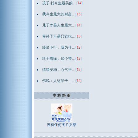
孩子 我今生最美的…
[
14
]
我今生最大的财富…
[
15
]
儿子才是人生最大…
[
14
]
带孙子不是只管吃…
[
15
]
经济下行，我为什…
[
12
]
终于看懂：如今带…
[
12
]
情绪安稳，心气平…
[
12
]
佛说：人这辈子，…
[
15
]
本 栏 热 图
没有任何图片文章