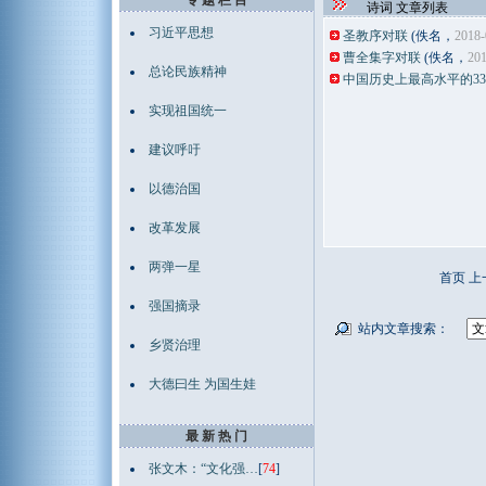
专 题 栏 目
诗词 文章列表
习近平思想
圣教序对联
(佚名，
2018-
曹全集字对联
(佚名，
201
总论民族精神
中国历史上最高水平的3
实现祖国统一
建议呼吁
以德治国
改革发展
两弹一星
首页 上
强国摘录
站内文章搜索：
乡贤治理
大德曰生 为国生娃
最 新 热 门
张文木：“文化强…
[
74
]