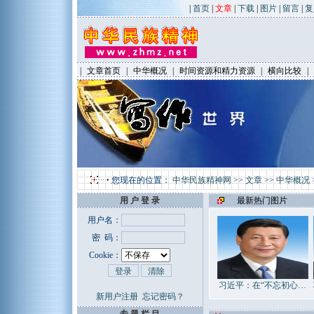
|
首页
|
文章
|
下载
|
图片
|
留言
|
复
|
文章首页
|
中华概况
|
时间资源和精力资源
|
横向比较
|
您现在的位置：
中华民族精神网
>>
文章
>>
中华概况
用 户 登 录
最新热门图片
用户名：
密 码：
Cookie：
习近平：在“不忘初心…
新用户注册
忘记密码？