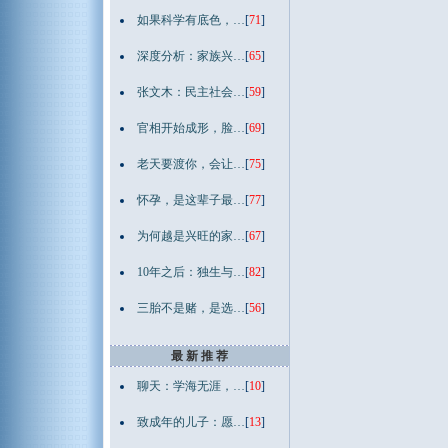
如果科学有底色，…
[
71
]
深度分析：家族兴…
[
65
]
张文木：民主社会…
[
59
]
官相开始成形，脸…
[
69
]
老天要渡你，会让…
[
75
]
怀孕，是这辈子最…
[
77
]
为何越是兴旺的家…
[
67
]
10年之后：独生与…
[
82
]
三胎不是赌，是选…
[
56
]
最 新 推 荐
聊天：学海无涯，…
[
10
]
致成年的儿子：愿…
[
13
]