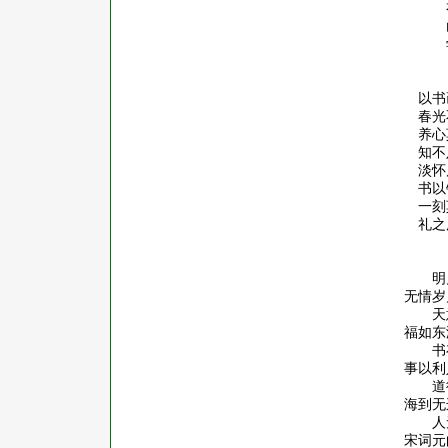
以书
春光
养心
知不
淡怀
书以
一刻
礼之
明
无情岁
天
福如东
书
事以利
道
海到无
人
宋词元