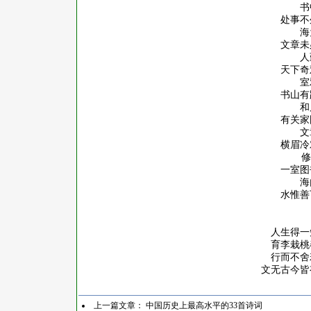
书
处事不
海
文章未
人
天下奇
室
书山有
和
有关家
文
横眉冷
修
一室图
海
水惟善
人生得一
育李栽桃
行而不舍
文无古今皆
上一篇文章：
中国历史上最高水平的33首诗词