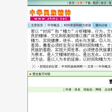
|
首页
|
文章
|
下载
|
图片
|
留言
|
复
|
文章首页
|
中华概况
|
时间资源和精力资源
|
横向比较
|
您现在的位置：
中华民族精神网
>>
文章
>>
中华概况
曹全集字对联
［ 作者：佚名 转贴自：网络 点击数：28