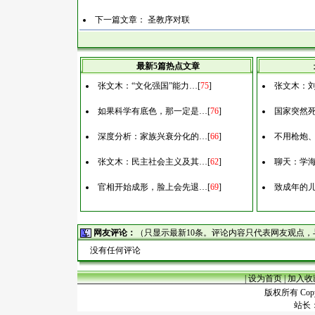
下一篇文章：
圣教序对联
最新5篇热点文章
张文木：“文化强国”能力…
[
75
]
张文木：刘
如果科学有底色，那一定是…
[
76
]
国家突然
深度分析：家族兴衰分化的…
[
66
]
不用枪炮
张文木：民主社会主义及其…
[
62
]
聊天：学
官相开始成形，脸上会先退…
[
69
]
致成年的
网友评论：
（只显示最新10条。评论内容只代表网友观点
没有任何评论
|
设为首页
|
加入收
版权所有 Copyr
站长：谢昭