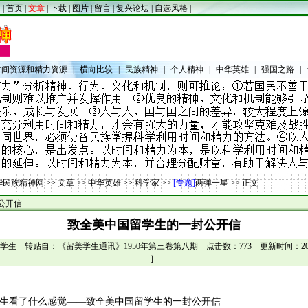
|
首页
|
文章
|
下载
|
图片
|
留言
|
复兴论坛
|
自选风格
|
时间资源和精力资源
|
横向比较
|
民族精神
|
个人精神
|
中华英雄
|
强国之路
|
华民族精神网
>>
文章
>>
中华英雄
>>
科学家
>>
[专题]
两弹一星
>> 正文
公开信
致全美中国留学生的一封公开信
学生 转贴自：《留美学生通讯》1950年第三卷第八期 点击数：773 更新时间：2021-0
］
生看了什么感觉
——致全美中国留学生的一封公开信