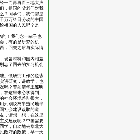
经一而再再而三地大声
们，祖国的父老们对我
么？同学们，我们都是
千万万终日劳动的中国
给祖国的人民吗？是
无穷的！我们念一辈子也
会，有的是研究的机
西，回去之后与实际情
，设备材料和国内相差
别忘了回去的实习机会
准。做研究工作的也该
实讲研究，讲教学，也
况吗？譬如清华王遵明
，在这里未必学得到。
的社会环境差别很大，
用到刚脱离半殖民地半
国社会建设该取的道
友，请想一想，在这里
主义建设呢？中国需要
同学，自动地去华北大
民政府的政策，早一天