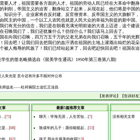
需要人才，祖国需要各方面的人才。祖国的劳动人民已经在大革命中翻身
的剥削，帝国主义的迫害，翻身站立了起来，从现在起，他们将是中国的
、知识分子、企业家将在反封建、反官僚资本、反帝国主义的大旗帜下，
由民主的中国，一个以工人农民也就是人民大众的幸福为前提的新中国。
我们有充分的信念，我们是在朝着充满光明前途的大道上迈进，这个建设
在召唤我们了，我们还犹豫什么？彷徨什么？我们该马上回去了。
国在向我们召唤，四万万五千万的父老兄弟在向我们召唤，五千年的光辉
！回去吧！让我们回去把我们的血汗洒在祖国的土地上灌溉出灿烂的花朵
个被人侮辱的民族了！我们已经站起来了，回去吧赶快回去吧！祖国在迫
美学生的签名略摘选自《留美学生通讯》
年第三卷第八期
1950
)
巨人朱光亚 至今还有许多不能对外公布
 良师益友——杜祥琬院士追忆王淦昌
【
发表评论
】【
告诉好友
文章
最新5篇推荐文章
力…
[
73
]
聊天：学海无涯，人生苦短…
[
7
]
没有相关文章
定是…
[
68
]
致成年的儿子：愿你能挺起…
[
13
]
化的…
[
62
]
孩子 我今生最美的收获
[
13
]