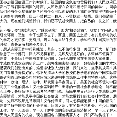
国参加祖国建设工作的时候了。祖国的建设急迫地需要我们！人民政府已
发出了号召同学回国的呼声。人民政府在欢迎和招待回国的留学生。同学
我们还有什么犹豫的呢？还有什么可以迟疑的呢？我们还在这里彷徨做什
了
20
多年的教育，自己不曾种过一粒米，不曾挖过一块煤。我们都是靠千
大的。现在他们渴望我们，我们还不该赶快回去，把自己的一技之长，献
。
还不够，要
“继续充实”、“继续研究”，因为“机会难得”。朋友！学问是
研究环境，恐怕一辈子也回不去了。而且，回国去之后，有的是学习的机
的学习才更切实，更有用。若呆在这里钻牛角尖，学些不切中国实际的东
时候，真是后悔都来不及呢！
，想从实际工作中得到经验，其实，也不值得多留，美国工厂大，部门多
熟悉了一个部门，回去不见得有用。见识见识是好的，多留就不值得了，
需要，不是吗？中国有事要我们做，为什么却要留在美国替人家做事。
学或医学或农业的研究工作，想将来回去提倡研究，好提高中国的学术水
是要我们创造出来的，难道该让别人烧好饭，我们来吃，坐享其成吗？其
闭门造车所弄得好的。你不见清华大学的教授们教学也在配合中国实际情
铁矿和鞍山钢铁公司的实际情况来说明中国炼钢工作中的特殊问题。这些
科学：政治、经济、法律。那就更该早点回去了。美国的社会环境与中国
高度工业化的资本主义社会基础所产生出来的一套社会科学理论，能不能
会上去，是很值得大家思考的严重问题。新民主主义已经很明显地指出中
实际情况，才能从事中国的社会建设，才能发展我们的社会科学理论。朋
论，先且不说那是替帝国主义作传声筒，回去怎样能配得上中国的新民主
需要了解中国实情的社会学家。回国之后，有的是学习机会。不少回国的
工作。早一天回去，早一天了解中国的实际政治经济情况，早一天了解人
天为人民服务的机会。现在祖国各方面都需要人才，我们不能彷徨了！