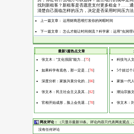
找到新租客？新租客是否愿意支付更多租金？
……
通
清楚自己面临怎样的压力，决定是否采用时间压力法
上一篇文章：
运用财商思维打发你的闲暇时间
下一篇文章：
怎么才能让时间倒流？科学家：运用“虫洞理
最新5篇热点文章
张文木：“文化强国”能力…
[
75
]
科技与人
如果科学有底色，那一定是…
[
76
]
5个娃过个
深度分析：家族兴衰分化的…
[
66
]
家族一代
张文木：民主社会主义及其…
[
62
]
潮汕宗族
官相开始成形，脸上会先退…
[
70
]
张文木：刘
网友评论：
（只显示最新10条。评论内容只代表网友观点
没有任何评论