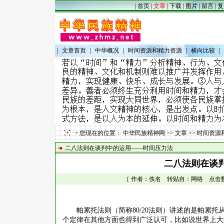
|
首页
|
文章
|
下载
|
图片
|
留言
|
复
|
文章首页
|
中华概况
|
时间资源和精力资源
|
横向比较
|
您现在的位置：
中华民族精神网
>>
文章
>>
时间资源
二八法则在谈判中的运用——时间压力法
二八法则在谈
［ 作者：佚名 转贴自：网络 点击数：17
帕累托法则（简称
80/20
法则）讲述的是帕累托
个定律在其他方面也得到广泛认可，比如说世界上大