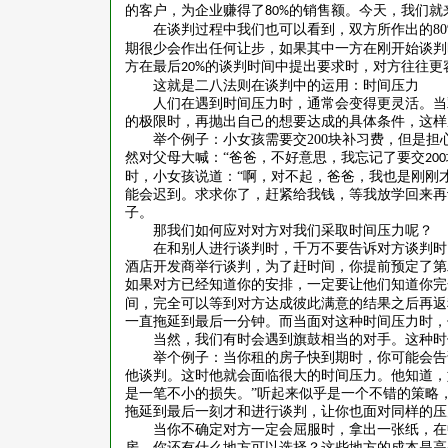
的客户，为企业赚得了
的销售额。今天，我们就
80%
在谈判过程中我们也可以看到，双方所作出的
8
期很少会作出任何让步，如果其中一方在刚开始谈判
方在最后
的谈判时间中提出要求时，对方往往更
20%
这就是二八法则在谈判中的运用：时间压力
人们在遇到时间压力时，通常会变得更灵活。当
的极限时，再抛出自己的想要达成的具体条件，这样
举个例子：小女孩需要交
200
块补习费，但是担
然对父母大喊：“爸爸，不好意思，我忘记了要交
200
时，小女孩说道：“啊，对不起，爸爸，我也是刚刚
能会迟到。求求你了，赶紧给我钱，等我放学回来再
子。
那我们如何应对对方对我们采取时间压力呢？
在和别人进行谈判时，千万不要告诉对方谈判时
酒店开发商举行谈判，为了赶时间，你提前预定了第
如果对方已经知道你的安排，一定要让他们知道你完
间，完全可以等到对方达成彼此满意的结果之后再返
一直拖延到最后一分钟。而当面对这种时间压力时，
当然，我们有时会遇到旗鼓相当的对手。这种时
举个例子：当你租的房子快到期时，你可能会告
他谈判。这时他就会面临很大的时间压力。他知道，
是一笔不小的损失。”听起来似乎是一个不错的策略
拖延到最后一刻才和进行谈判，让你也面对同样的压
当你不确定对方一定会屈服时，拿出一张纸，在
房，你还有什么地方可以选择？这些地方的成本是高