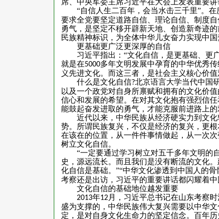
席、中央军委主席习近平在大会上发表重要讲
“自信人生二百年，会当水击三千里”。在
要求全党要坚定道路自信、理论自信、制度自
勇气，是坚定不移开辟新天地、创造新奇迹的前
民族精神标识，为全体中华儿女奋力实现中国
更基础更广泛更深厚的自信
习近平指出：“文化自信，是更基础、更广
就是在
多年文明发展中孕育的中华优秀传
5000
义先进文化。而这三者，是社会主义核心价值
什么是文化自信
北京语言大学当代中国
?
以及一个政党对自身所禀赋和拥有的文化价值
信心和发展的希望。在对其文化抱有强烈信任
能鼓起奋发进取的勇气，才能克服前进路上的
近代以来，中华民族从经济硬实力到文化软
势。所谓民族复兴，不仅是经济的复兴，更根
在该在的位置，从一件件事情做起，从一次次
树立文化自信。
“一定要通过学习树立对五千多年文明的自豪
史，源远流长。而且我们是没有断流的文化。
化自信是基础。”“中华文化渗透到中国人的骨
考察还是出访，习近平的重要讲话都闪耀着中
文化自信的基础地位越发重要
年
月，习近平总书记在山东考察时
2013
12
盛为支撑的，中华民族伟大复兴需要以中华文
定，是对自身文化生命力的坚定信念。百年历