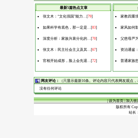
最新5篇热点文章
张文木：“文化强国”能力…
[
79
]
家教四重
如果科学有底色，那一定是…
[
83
]
家风如何
深度分析：家族兴衰分化的…
[
70
]
父慈母严
张文木：民主社会主义及其…
[
67
]
资治通鉴
官相开始成形，脸上会先退…
[
72
]
普通家族
网友评论：
（只显示最新10条。评论内容只代表网友观点
没有任何评论
|
设为首页
|
加入收
版权所有 Copyr
站长：谢昭