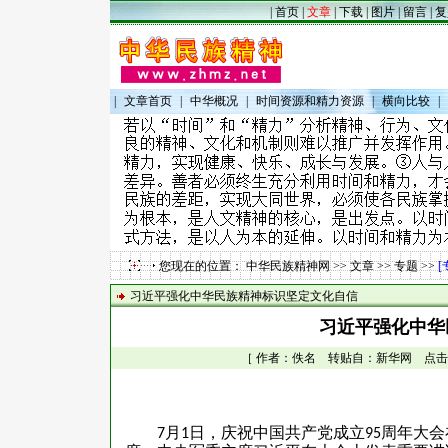
|
首页
|
文章
|
下载
|
图片
|
留言
|
复
|
文章首页
|
中华概况
|
时间资源和精力资源
|
横向比较
|
您现在的位置：
中华民族精神网
>>
文章
>>
专题
>>
[
习近平强化中华民族精神标识坚定文化自信
习近平强化中华
［ 作者：佚名 转贴自：新华网 点击数：11
月
日，庆祝中国共产党成立
周年大会
7
1
95