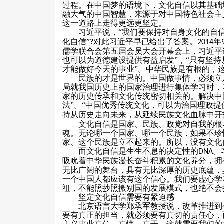
过程。在中国梦的语境下，文化自信以其基础
融大气的中国智慧，来源于对中国特色社会主
这一道路上走得更远更坚定。
习近平说，“我们要保持对自身文化的自信
化自信”
对此习近平早已给出了答案。
年
?
2014
儒学联合会第五届会员大会开幕会上，习近平
也可以为道德建设提供有益启发”，“只有坚
才能做好今天的事业”。中华民族是有根的，
民族的才是世界的。中国做事情，必须立足
局就我国历史上的国家治理进行集体学习时，
家的历史传承和文化传统密切相关的。解决中
法”。“中国优秀传统文化，可以为治国理政提
持从历史走向未来，从延续民族文化血脉中开
文化自信是国家、民族、政党对自我的根本
魂。无论哪一个国家、哪一个民族，如果不珍
家、这个民族是立不起来的。所以，没有文化
而文化自信是生生不息的决定性的
。
DNA
吸吮着中华民族漫长奋斗积累的文化养分，拥
无比广阔的舞台，具有无比深厚的历史底蕴，
一个中国人都应该有这个信心。我们要虚心学
祖，不能照抄照搬别国的发展模式，也绝不会
坚定文化自信需要有紧迫感
北京语言大学郑承军教授说，改革推进到今
要有真正的担当，就必须要有真切的责任心，