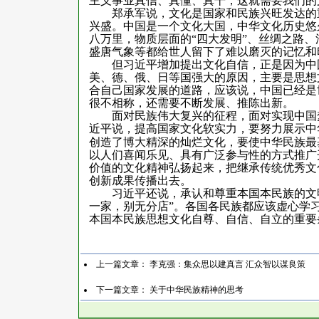
主义事业真信、真懂、真干，这就需要我们的
郑承军说，文化是国家和民族兴旺发达的重
兴盛。中国是一个文化大国，中华文化历史悠
八万里，物质层面的“四大发明”、丝绸之路
盛唐气象等都给世人留下了难以磨灭的记忆和
但习近平增加提出文化自信，正是因为中国
美、德、俄、日等国强大的原因，主要是思想
合自己国家发展的道路，应该说，中国已经是
很不相称，还需要不断发展、推陈出新。
面对民族伟大复兴的征程，面对实现中国梦
近平说，提高国家文化软实力，要努力展示中
创造了博大精深的灿烂文化，要使中华民族最
以人们喜闻乐见、具有广泛参与性的方式推广
价值的文化精神弘扬起来，把继承传统优秀文
创新成果传播出去。
习近平还说，承认和尊重本国本民族的文明
一家，别无分店”。各国各民族都应该虚心学
本国本民族思想文化自尊、自信、自立的重要
上一篇文章：
李克强：集众思以建真言 汇众智以谋良策
下一篇文章：
关于中华民族精神的思考