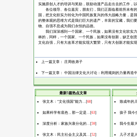
实施原创人才的培训与奖励，鼓励动漫产品走出去的工作，
各位领导、各位嘉宾，朋友们，我们正面临着前所未有的战
国，把文化软实力转化为中国民族复兴的伟大战略力量，是
的整体观的思维方式是我们巨大的遗产，丰富的宝藏，我们
物、自强不息成为我们永恒的品德。
我们深深感到一个国家、一个民族，如果没有文化软实力的
林的，同样，一个国家、一个民族，如果没有创新，缺乏创
文化自强，只有大改革才能实现大繁荣，只有大创新才能实
上一篇文章：
庄周收弟子
下一篇文章：
中国法律文化大讨论：利用规则的力量再造
最新5篇热点文章
张文木：“文化强国”能力…
[
68
]
致成年的
如果科学有底色，那一定是…
[
63
]
孩子 我今
深度分析：家族兴衰分化的…
[
59
]
我今生最
张文木：民主社会主义及其…
[
52
]
儿子才是