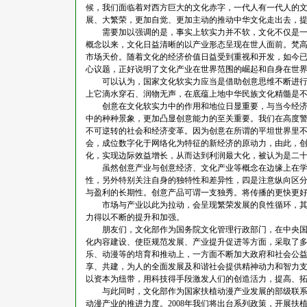
候，我们面临着对西方巨大的文化赤字，一代人有一代人的
展、大繁荣，更加自觉、更加主动的推动中华文化走出去，
需要加以强调的是，事实上软实力并不软，文化不仅是一种
概念以来，文化日益清晰的以产业形态呈现在世人面前。梵
市场天价。随着文化的经济价值日益受到重视和开发，如今
心议题，正好说明了文化产业在世界范围的崛起和自身在世
可以认为，国家文化软实力应当是借助创意思维不断进行创
上它滴水穿石、润物无声，在底蕴上地中华民族文化精髓是
创意在文化软实力中的作用和地位日显重要，与当今经济全
中的种种景象，更加凸显创意能力的至关重要。我们在高度
不可逆转的社会和经济变革。因为创意在所谓的平坦世界里
会，成位数字化于网络化为特征的新经济的原动力，由此，
化，实现边际效益增长，从而达到利润最大化，被认为是二
虽然创意产业与创意经济、文化产业等概念在边缘上在学术
性，另外特别关注自身的独特性和差异性，四是注意纵向区
与盈利的长期性。创意产品可谓一支独秀。将传播的更快更
市场与产业以此为拉动，会呈现繁荣发展的良性循环，其结
力得以不断的提升和加强。
朋友们，文化部作为国务院文化管理行政部门，在中央国务
化内容建设、使臣规范发展、产业提升促进等方面，采取了
乐、动漫等的培育和推动上，一方面不断加大政府和社会公
享、共建，为人的全面发展及和谐社会提供精神动力和智力
以资本为纽带，用科技得手段激发人们的创造活力，提高、
与此同时，文化部作为国家扶植动漫产业发展的部级联系会
动漫产业的推进力度。2008年我们将出台系列政策，开展