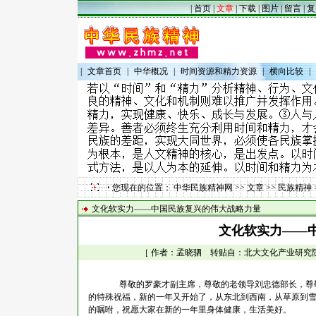
|
首页
|
文章
|
下载
|
图片
|
留言
|
复
|
文章首页
|
中华概况
|
时间资源和精力资源
|
横向比较
|
您现在的位置：
中华民族精神网
>>
文章
>>
民族精神
文化软实力——中国民族复兴的伟大战略力量
文化软实力——
［ 作者：孟晓驷 转贴自：北大文化产业研究院 点击
尊敬的罗豪才副主席，尊敬的老领导刘忠德部长，尊敬
的特殊祝福，新的一年又开始了，从东北到西南，从草原到
的嘱咐，祝愿大家在新的一年里身体健康，生活美好。