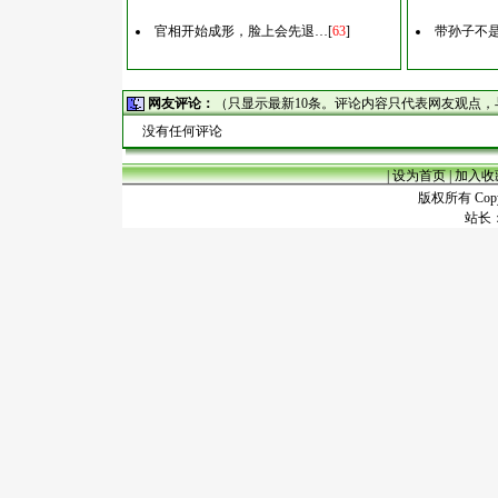
官相开始成形，脸上会先退…
[
63
]
带孙子不
网友评论：
（只显示最新10条。评论内容只代表网友观点
没有任何评论
|
设为首页
|
加入收
版权所有 Copyr
站长：谢昭