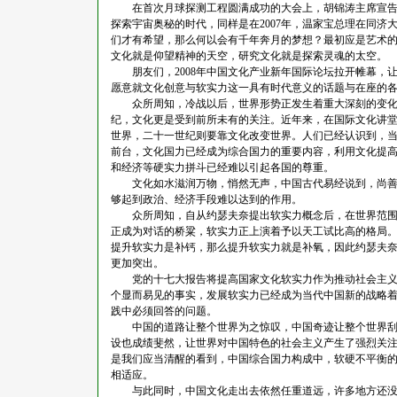
在首次月球探测工程圆满成功的大会上，胡锦涛主席宣告，
探索宇宙奥秘的时代，同样是在2007年，温家宝总理在同
们才有希望，那么何以会有千年奔月的梦想？最初应是艺术
文化就是仰望精神的天空，研究文化就是探索灵魂的太空。
朋友们，2008年中国文化产业新年国际论坛拉开帷幕，
愿意就文化创意与软实力这一具有时代意义的话题与在座的
众所周知，冷战以后，世界形势正发生着重大深刻的变化，
纪，文化更是受到前所未有的关注。近年来，在国际文化讲
世界，二十一世纪则要靠文化改变世界。人们已经认识到，
前台，文化国力已经成为综合国力的重要内容，利用文化提
和经济等硬实力拼斗已经难以引起各国的尊重。
文化如水滋润万物，悄然无声，中国古代易经说到，尚善如
够起到政治、经济手段难以达到的作用。
众所周知，自从约瑟夫奈提出软实力概念后，在世界范围内
正成为对话的桥粱，软实力正上演着予以天工试比高的格局
提升软实力是补钙，那么提升软实力就是补氧，因此约瑟夫
更加突出。
党的十七大报告将提高国家文化软实力作为推动社会主义文
个显而易见的事实，发展软实力已经成为当代中国新的战略
践中必须回答的问题。
中国的道路让整个世界为之惊叹，中国奇迹让整个世界刮目
设也成绩斐然，让世界对中国特色的社会主义产生了强烈关
是我们应当清醒的看到，中国综合国力构成中，软硬不平衡
相适应。
与此同时，中国文化走出去依然任重道远，许多地方还没有