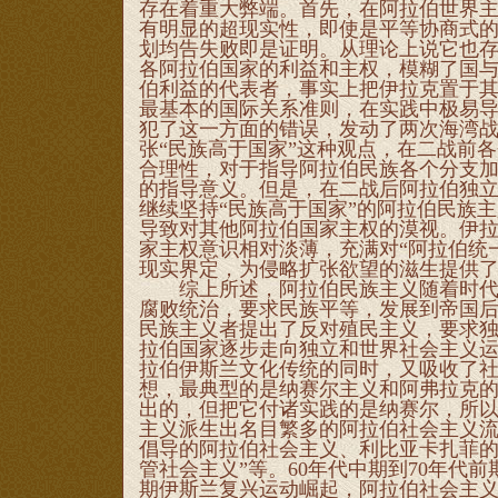
存在着重大弊端。首先，在阿拉伯世界
有明显的超现实性，即使是平等协商式的
划均告失败即是证明。从理论上说它也存
各阿拉伯国家的利益和主权，模糊了国
伯利益的代表者，事实上把伊拉克置于其
最基本的国际关系准则，在实践中极易导
犯了这一方面的错误，发动了两次海湾
张“民族高于国家”这种观点，在二战前
合理性，对于指导阿拉伯民族各个分支
的指导意义。但是，在二战后阿拉伯独
继续坚持“民族高于国家”的阿拉伯民族
导致对其他阿拉伯国家主权的漠视。伊
家主权意识相对淡薄，充满对“阿拉伯统
现实界定，为侵略扩张欲望的滋生提供
综上所述，阿拉伯民族主义随着时代的
腐败统治，要求民族平等，发展到帝国
民族主义者提出了反对殖民主义，要求
拉伯国家逐步走向独立和世界社会主义
拉伯伊斯兰文化传统的同时，又吸收了
想，最典型的是纳赛尔主义和阿弗拉克
出的，但把它付诸实践的是纳赛尔，所
主义派生出名目繁多的阿拉伯社会主义
倡导的阿拉伯社会主义、利比亚卡扎菲的
管社会主义”等。60年代中期到70年代
期伊斯兰复兴运动崛起，阿拉伯社会主