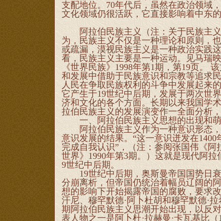
支配地位。70年代后，虽然在政治领域
文化领域仍很活跃，它直接影响着中东
阿拉伯民族主义（注：关于民族主义的
为，民族主义不仅是一种理论和原则，
或疏漏，漠视民族主义是一种政治实践
看，民族主义主要是一种运动。见马瑞映
《世界民族》1998年第1期，第19页。
和发展中借助于民族意识和宗教等追求民
人民在争取民族权利的斗争中发展起来
它产生于19世纪中后期，发展于两次世
济和文化的各个方面。长期以来我国学
拉伯民族主义的发展演变作一全面分析
一、阿拉伯民族主义思想的出现和萌芽
阿拉伯民族主义作为一种意识形态，其
意识发展的结果。“这一意识迸发在140
完成自我认识”，（注：参阅张国伟《阿
世界》1990年第3期。）这就是现代阿
9世纪中后期。
19世纪中后期，奥斯曼帝国国势日衰
分崩离析，但帝国仍统治着幅员辽阔的
想的影响下开始揭露帝国的腐败，要求改
汗尼、穆罕默德·阿卜杜胡和穆罕默德·
期阿拉伯民族主义思潮开始出现，以反
表人物之一是阿卜杜·拉赫曼·卡瓦基比（1