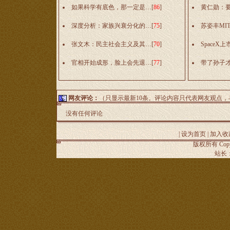
如果科学有底色，那一定是…
[
86
]
黄仁勋：
深度分析：家族兴衰分化的…
[
75
]
苏姿丰MI
张文木：民主社会主义及其…
[
70
]
Space
官相开始成形，脸上会先退…
[
77
]
带了孙子
网友评论：
（只显示最新10条。评论内容只代表网友观点
没有任何评论
|
设为首页
|
加入收
版权所有 Copyr
站长：谢昭