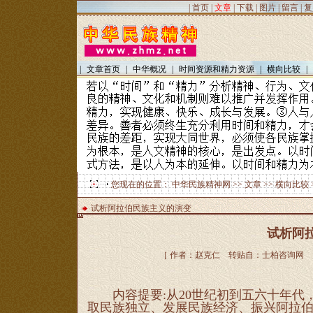
|
首页
|
文章
|
下载
|
图片
|
留言
|
复
|
文章首页
|
中华概况
|
时间资源和精力资源
|
横向比较
|
您现在的位置：
中华民族精神网
>>
文章
>>
横向比较
试析阿拉伯民族主义的演变
试析阿
［ 作者：赵克仁 转贴自：士柏咨询网 点击数
内容提要:从20世纪初到五六十年代
取民族独立、发展民族经济、振兴阿拉