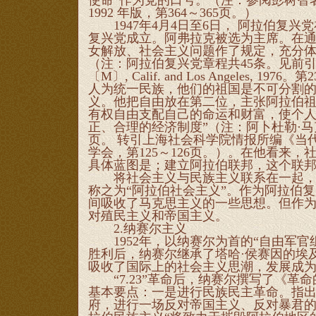
使命”作为党的口号。（注：参阅彭树智
1992 年版，第364～365页。）
1947年4月4日至6日， 阿拉伯复
复兴党成立。阿弗拉克被选为主席。在
女解放、社会主义问题作了规定，充分体
（注：阿拉伯复兴党章程共45条。见前引S. G. Haim(
〔M〕, Calif. and Los Angeles
人为统一民族，他们的祖国是不可分割
义。他把自由放在第二位，主张阿拉伯
有权自由支配自己的命运和财富，使个人
正、合理的经济制度”（注：阿卜杜勒·马
页。 转引上海社会科学院情报所编《当
学会，第125～126页。）。在他看来
具体蓝图是；建立阿拉伯联邦，这个联
将社会主义与民族主义联系在一起，是
称之为“阿拉伯社会主义”。作为阿拉伯复兴
间吸收了马克思主义的一些思想。但作
对殖民主义和帝国主义。
2.纳赛尔主义
1952年，以纳赛尔为首的“自由军官
胜利后，纳赛尔继承了塔哈·侯赛因的埃
吸收了国际上的社会主义思潮，发展成
“7.23”革命后，纳赛尔撰写了《革
基本要点：一是进行民族民主革命。指
府，进行一场反对帝国主义、反对暴君