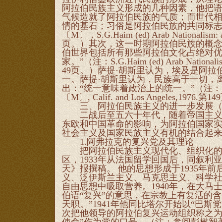
阿拉伯民族主义形成的几种因素，他把
气候造就了阿拉伯民族的气质；而世代
情的基石；习俗是阿拉伯民族的共同标志
〔M〕，S.G.Haim (ed) Arab Nationalism: 
页。）其次，这一时期阿拉伯民族的概念扩
伯世界包括所有那些阿拉伯文化占绝对
家。”（注：S.G.Haim (ed) Arab Nationalism
49页。）萨提·胡斯里认为，埃及是阿
一。萨提·胡斯里认为，民族高于一切，
出：“统一意味着政治上的统一。”（注： S. G. Haim
〔M〕, Calif. and Los Angeles,1976.第
三、阿拉伯民族主义的进一步发展（二
二战后至五六十年代，随着帝国主义殖
东欧和中国革命的影响，为阿拉伯国家
社会主义及国家民族主义有机的结合起
1.阿弗拉克的复兴党及其理论
把阿拉伯民族主义现代化、组织化的人
区，1933年从法国留学回国后，同叙利
天》报撰稿。 他的思想形成于1935年
义、泛伊斯兰主义、马克思主义、科学社
自由思想中吸取营养。1940年，在大马士
伯语“复兴”的意思，在宗教上有复活的
天职。”1941年他同比塔尔开始以“巴斯党
次把他领导的阿拉伯复兴运动组织称之为