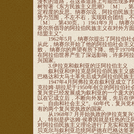
漫长的道路，在这条道路上可能出现多种
树智著《东方民族主义思潮》〔M〕，第
定程度的反思。纳赛尔说，阿拉伯民族主
势力范围，不左不右，实现联合团结，不
〔M〕，第430页。）1961年9 月，
赛尔所倡导的阿拉伯民族主义在对外方面
结盟主义”。
1962年5月，纳赛尔提出了阿拉伯社
从此，纳赛尔开始了他的阿拉伯社会主义的理
败， 纳赛尔的声望有所下降。他于197
在阿拉伯世界产生了深远影响，许多阿
兴国家。
3.伊拉克和叙利亚的泛阿拉伯主义
叙利亚和伊拉克是阿拉伯民族主义盛行
巴格达和大马士革先后成为阿拉伯民族
1947年4月阿弗拉克在叙利亚成立了阿
克拉姆·胡拉尼于1950年创立的阿拉伯
复兴党已经发展成为叙利亚的一个庞大
以在它成立后，不断向外发展，先后在伊
一、自由和社会主义”。60年代，复兴
有的两个复兴党执政的国家。
从1968年7 月开始执政的伊拉克复
人，特别是萨达姆·侯赛因就是狂热的泛
对阿拉伯民族主义理论进行了充实和发展，
贝克尔与叙利亚总统阿萨德在巴格达签署