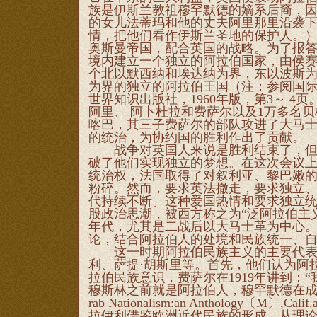
族是伊斯兰教祖穆罕默德的嫡系后裔，
的女儿法蒂玛和他的丈夫阿里那里沿袭
情，把他们看作伊斯兰圣地的保护人。）
奥斯曼帝国，配合英国的战略。为了报
境内建立一个独立的阿拉伯国家，由侯
个北以默西纳和埃达纳为界，东以波斯
为界的独立的阿拉伯王国（注：参阅国
世界知识出版社，1960年版，第3～ 4
阿里、 阿卜杜拉和费萨尔以及1万多名
喀巴，其三子费萨尔的部队攻进了大马
的统治，为协约国的胜利作出了贡献。
战争对英国人来说是胜利结束了，但诺言
破了他们实现独立的梦想。在这次会议
统治权，法国取得了对叙利亚、黎巴嫩
粉碎。然而，要求英法撤走，要求独立、
代持续不断。这种爱国热情和要求独立
股政治思潮，被西方称之为“泛阿拉伯主义
年代，尤其是二战后以大马士革为中心
论，结合阿拉伯人的处境和民族统一、
这一时期阿拉伯民族主义的主要代表人
利、萨提·胡斯里等。首先，他们认为阿
拉伯民族意识，费萨尔在1919年讲到：
穆斯林之前就是阿拉伯人，穆罕默德在成为先知
rab Nationalism:an Anthology〔M〕,C
拉伊利借鉴欧洲近代民族的形成，从理论