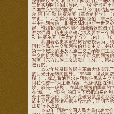
拉伯民族主义“将致力于摧毁阿拉伯地区
三是实现阿拉伯民族统一。强调“当每个
帝国主义控制的国家，一旦它们团结起来
尔·阿卜杜勒·纳赛尔著《革命的哲学》〔M
55页。）四是实现埃及在阿拉伯、非洲
书中把阿拉伯、非洲大陆和伊斯兰世界称
起。“我们的活动不能不围绕着这些圈子
赛尔强调，历史使命确定埃及要在三个圈
勒·纳赛尔著《革命的哲学》〔M〕， 张
我国著名史学家彭树智教授认为，纳赛
阿拉伯民族主义和阿拉伯社会主义，并
第一个层次的埃及民族主义是纳赛尔主
主义的扩大和延伸；第三个层次的阿拉
智著《东方民族主义思潮》〔M〕，第42
进行的。
1957年埃及民族民主革命大体实现
的目光开始转向国外。1958年，埃及同
联”），标志着纳赛尔在阿拉伯民族主义
阿拉伯统一”为主要内容。他还试图在伊拉
埃、叙统一破裂， 在其他阿拉伯国家的
在“统一”、“联合”的口号下都把自身
处于主导地位，最后不是破裂就是名存
族主义思想逐渐占据主导地位，证明不承
法是行不通的。
1962年“阿联”全国人民力量代表大