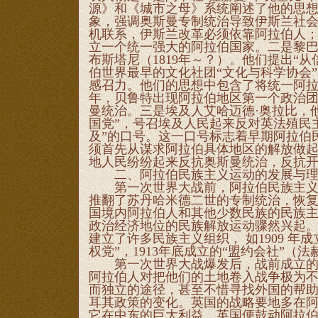
源》和《城市之母》系统阐述了他的思
象，强调奥斯曼专制统治导致伊斯兰社
机联系，伊斯兰改革必须依靠阿拉伯人
立一个统一强大的阿拉伯国家。二是黎巴嫩人
布斯塔尼（1819年～？）。他们提出“从
伯世界最早的文化社团“文化与科学协会
感召力。他们的思想中包含了将统一阿拉
年，贝鲁特出现阿拉伯地区第一个政治团
曼统治。三是埃及人艾哈迈德·奥拉比，他
国党”，号召埃及人民起来反对英法殖民
及”的口号。这一口号标志着早期阿拉伯
须首先从谋求阿拉伯具体地区的解放做
地人民纷纷起来反抗奥斯曼统治，反抗
二、阿拉伯民族主义运动的发展与理
第一次世界大战前，阿拉伯民族主义运动
推翻了苏丹哈米德二世的专制统治，恢复
国境内阿拉伯人和其他少数民族的民族
政治经济地位的民族解放运动骤然兴起
建立了许多民族主义组织， 如1909 年成
权党”，1913年底成立的“盟约会社”（
第一次世界大战爆发后，战前成立的许
阿拉伯人对把他们的土地卷入战争极为
而独立的途径，甚至不惜寻找外国的帮
耳其政策的变化。英国的战略要地多在
它在中东的巨大利益，英国便鼓动阿拉