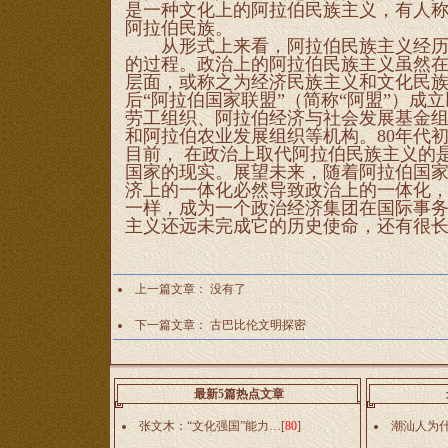
是一种文化上的阿拉伯民族主义，有人
阿拉伯民族。
从形式上来看，阿拉伯民族主义经历了
的过程。政治上的阿拉伯民族主义虽然
层面，或称之为经济民族主义和文化民
后“阿拉伯国家联盟”（简称“阿盟”）
劳工组织、阿拉伯经济与社会发展基金
和阿拉伯农业发展组织等机构。80年代初
目前， 在政治上取代阿拉伯民族主义的
国家的现实。展望未来，随着阿拉伯国
济上的一体化必然导致政治上的一体化，
一样，成为一个政治经济集团在国际事
主义还远未完成它的历史使命，还有很
上一篇文章： 没有了
下一篇文章：
古巴比伦文明探密
最新5篇热点文章
张文木：“文化强国”能力…
[
80
]
潮汕人为什