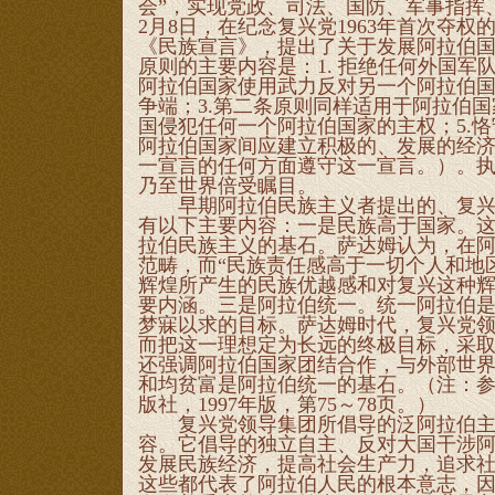
会”，实现党政、司法、国防、军事指挥、
2月8日，在纪念复兴党1963年首次夺
《民族宣言》，提出了关于发展阿拉伯国
原则的主要内容是：1. 拒绝任何外国军
阿拉伯国家使用武力反对另一个阿拉伯
争端；3.第二条原则同样适用于阿拉伯国
国侵犯任何一个阿拉伯国家的主权；5.恪
阿拉伯国家间应建立积极的、发展的经济
一宣言的任何方面遵守这一宣言。）。
乃至世界倍受瞩目。
早期阿拉伯民族主义者提出的、复兴党
有以下主要内容：一是民族高于国家。
拉伯民族主义的基石。萨达姆认为，在阿
范畴，而“民族责任感高于一切个人和地
辉煌所产生的民族优越感和对复兴这种
要内涵。三是阿拉伯统一。统一阿拉伯
梦寐以求的目标。萨达姆时代，复兴党
而把这一理想定为长远的终极目标，采
还强调阿拉伯国家团结合作，与外部世
和均贫富是阿拉伯统一的基石。（注：
版社，1997年版，第75～78页。）
复兴党领导集团所倡导的泛阿拉伯主义
容。它倡导的独立自主、反对大国干涉
发展民族经济，提高社会生产力，追求
这些都代表了阿拉伯人民的根本意志，