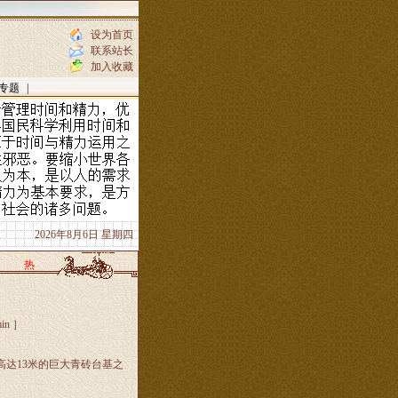
设为首页
联系站长
加入收藏
专题
|
2026年8月6日 星期四
热
n ］
达13米的巨大青砖台基之