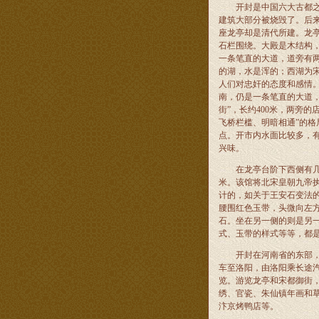
开封是中国六大古都之一
建筑大部分被烧毁了。后
座龙亭却是清代所建。龙
石栏围绕。大殿是木结构
一条笔直的大道，道旁有
的湖，水是浑的；西湖为
人们对忠奸的态度和感情
南，仍是一条笔直的大道
街”，长约400米，两旁
飞桥栏槛、明暗相通”的
点。开市内水面比较多，
兴味。
在龙亭台阶下西侧有几间
米。该馆将北宋皇朝九帝
计的，如关于王安石变法
腰围红色玉带，头微向左
石。坐在另一侧的则是另
式、玉带的样式等等，都
开封在河南省的东部，在
车至洛阳，由洛阳乘长途
览。游览龙亭和宋都御街
绣、官瓷、朱仙镇年画和
汴京烤鸭店等。