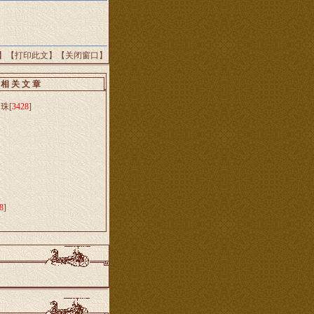
】【
打印此文
】【
关闭窗口
】
相 关 文 章
明珠
[
3428
]
8
]