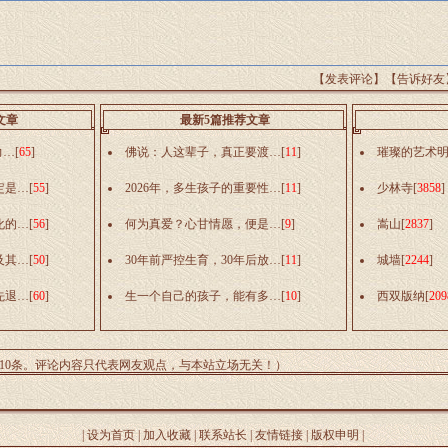
【
发表评论
】【
告诉好友
文章
最新5篇推荐文章
力…
[
65
]
佛说：人这辈子，真正要渡…
[
11
]
璀璨的艺术
定是…
[
55
]
2026年，多生孩子的重要性…
[
11
]
少林寺
[
3858
]
化的…
[
56
]
何为真爱？心甘情愿，便是…
[
9
]
嵩山
[
2837
]
及其…
[
50
]
30年前严控生育，30年后放…
[
11
]
城墙
[
2244
]
先退…
[
60
]
生一个自己的孩子，能有多…
[
10
]
西双版纳
[
209
10条。评论内容只代表网友观点，与本站立场无关！）
|
设为首页
|
加入收藏
|
联系站长
|
友情链接
|
版权申明
|