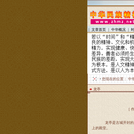
|
文章首页
|
中华概况
|
您现在的位置：
中
龙亭
［ 
龙亭是古城开封的一
上的殿堂。