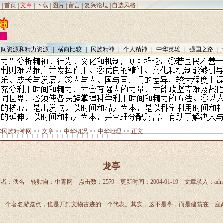
|
首页
|
文章
|
下载
|
图片
|
留言
|
复兴论坛
|
自选风格
|
时间资源和精力资源
|
横向比较
|
民族精神
|
个人精神
|
中华英雄
|
强国之路
|
华民族精神网
>>
文章
>>
中华概况
>>
中华地理
>> 正文
龙亭
作者：佚名 转贴自：中青网 点击数：2579 更新时间：2004-01-19 文章录入：admi
个著名游览点，也是开封文物古迹的一个代表。其实，这不是亭，而是建筑在一座高