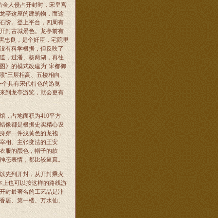
惜金人侵占开封时，宋皇宫
龙亭这座的建筑物，而这
的石阶。登上平台，四周有
开封古城景色。龙亭前有
害忠良，是个奸臣，宅院里
没有科学根据，但反映了
道，过潘、杨两湖，再往
图》的模式改建为“宋都御
照“三层相高、五楼相向、
一个具有宋代特色的游览
来到龙亭游览，就会更有
，占地面积为410平方
蜡像都是根据史实精心设
身穿一件浅黄色的龙袍，
宰相、主张变法的王安
衣服的颜色，帽子的款
神态表情，都比较逼真。
以先到开封，从开封乘火
本上也可以按这样的路线游
开封最著名的工艺品是汴
香居、第一楼、万水仙、