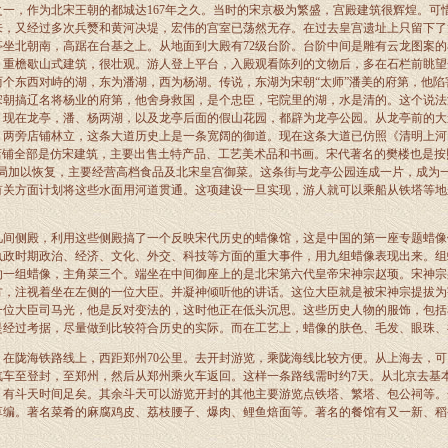
，作为北宋王朝的都城达167年之久。当时的宋京极为繁盛，宫殿建筑很辉煌。可
来，又经过多次兵燹和黄河决堤，宏伟的宫室已荡然无存。在过去皇宫遗址上只留下了
亭坐北朝南，高踞在台基之上。从地面到大殿有72级台阶。台阶中间是雕有云龙图案
，重檐歇山式建筑，很壮观。游人登上平台，入殿观看陈列的文物后，多在石栏前眺望
两个东西对峙的湖，东为潘湖，西为杨湖。传说，东湖为宋朝“太师”潘美的府第，他陷
宋朝搞辽名将杨业的府第，他舍身救国，是个忠臣，宅院里的湖，水是清的。这个说法
。现在龙亭，潘、杨两湖，以及龙亭后面的假山花园，都辟为龙亭公园。从龙亭前的大
，两旁店铺林立，这条大道历史上是一条宽阔的御道。现在这条大道已仿照《清明上河
的店铺全部是仿宋建筑，主要出售土特产品、工艺美术品和书画。宋代著名的樊楼也是按
格局加以恢复，主要经营高档食品及北宋皇宫御菜。这条街与龙亭公园连成一片，成为
有关方面计划将这些水面用河道贯通。这项建设一旦实现，游人就可以乘船从铁塔等地
侧殿，利用这些侧殿搞了一个反映宋代历史的蜡像馆，这是中国的第一座专题蜡像馆
执政时期政治、经济、文化、外交、科技等方面的重大事件，用九组蜡像表现出来。组
的一组蜡像，主角菜三个。端坐在中间御座上的是北宋第六代皇帝宋神宗赵顼。宋神宗
方，注视着坐在左侧的一位大臣。并凝神倾听他的讲话。这位大臣就是被宋神宗提拔为
一位大臣司马光，他是反对变法的，这时他正在低头沉思。这些历史人物的服饰，包括
是经过考据，尽量做到比较符合历史的实际。而在工艺上，蜡像的肤色、毛发、眼珠、
陇海铁路线上，西距郑州70公里。去开封游览，乘陇海线比较方便。从上海去，可
汽车至登封，至郑州，然后从郑州乘火车返回。这样一条路线需时约7天。从北京去基
，有斗天时间足矣。其余斗天可以游览开封的其他主要游览点铁塔、繁塔、包公祠等。
草编。著名菜肴的麻腐鸡皮、荔枝腰子、爆肉、鲤鱼焙面等。著名的餐馆有又一新、稻