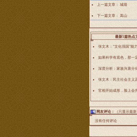
上一篇文章：
城墙
下一篇文章：
嵩山
最新5篇热点
张文木：“文化强国”能
如果科学有底色，那一
深度分析：家族兴衰分
张文木：民主社会主义
官相开始成形，脸上会
网友评论：
（只显示最新
没有任何评论