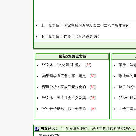
上一篇文章：
国家主席习近平发表二〇二六年新年贺词
下一篇文章：
连横：《台湾通史·序》
最新5篇热点文章
张文木：“文化强国”能力…
[
73
]
聊天：学
如果科学有底色，那一定是…
[
69
]
致成年的
深度分析：家族兴衰分化的…
[
62
]
孩子 我今
张文木：民主社会主义及其…
[
58
]
我今生最
官相开始成形，脸上会先退…
[
68
]
儿子才是
网友评论：
（只显示最新10条。评论内容只代表网友观点