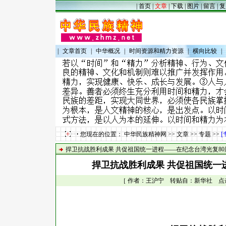
|
首页
|
文章
|
下载
|
图片
|
留言
|
复
|
文章首页
|
中华概况
|
时间资源和精力资源
|
横向比较
|
您现在的位置：
中华民族精神网
>>
文章
>>
专题
>>
[
捍卫抗战胜利成果 共促祖国统一进程——在纪念台湾光复8
捍卫抗战胜利成果 共促祖国统一
［ 作者：王沪宁 转贴自：新华社 点击数：1