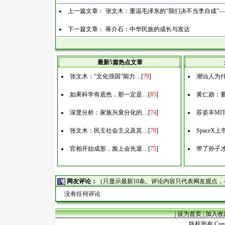
上一篇文章：
张文木：重温毛泽东的“我们决不当李自成”
下一篇文章：
蒋介石：中华民族的成长与发达
最新5篇热点文章
张文木：“文化强国”能力…
[
79
]
潮汕人为什
如果科学有底色，那一定是…
[
85
]
黄仁勋：
深度分析：家族兴衰分化的…
[
74
]
苏姿丰MI
张文木：民主社会主义及其…
[
70
]
Space
官相开始成形，脸上会先退…
[
75
]
带了孙子
网友评论：
（只显示最新10条。评论内容只代表网友观点
没有任何评论
|
设为首页
|
加入收
版权所有 Copyr