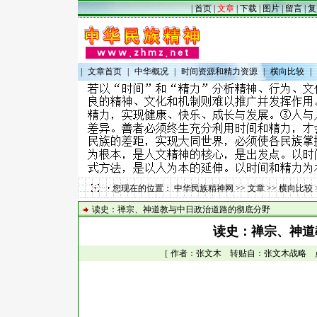
|
首页
|
文章
|
下载
|
图片
|
留言
|
复
|
文章首页
|
中华概况
|
时间资源和精力资源
|
横向比较
|
您现在的位置：
中华民族精神网
>>
文章
>>
横向比较
读史：禅宗、神道教与中日政治道路的彻底分野
读史：禅宗、神道
［ 作者：张文木 转贴自：张文木战略 点击数：