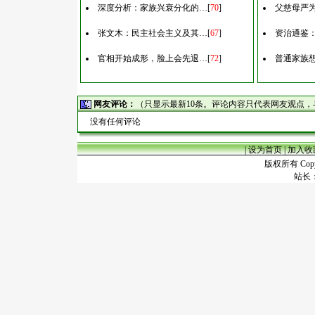
深度分析：家族兴衰分化的…
[
70
]
父慈母严
张文木：民主社会主义及其…
[
67
]
资治通鉴
官相开始成形，脸上会先退…
[
72
]
普通家族
网友评论：
（只显示最新10条。评论内容只代表网友观点
没有任何评论
|
设为首页
|
加入收
版权所有 Copyr
站长：谢昭