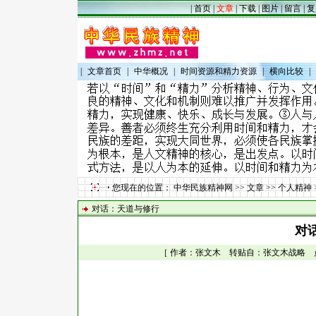
|
首页
|
文章
|
下载
|
图片
|
留言
|
复
|
文章首页
|
中华概况
|
时间资源和精力资源
|
横向比较
|
您现在的位置：
中华民族精神网
>>
文章
>>
个人精神
对话：天道与修行
对
［ 作者：张文木 转贴自：张文木战略 点击数：