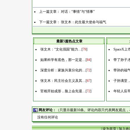
上一篇文章：
对话：“事情”与“情事”
下一篇文章：
张文木：此生最大使命与福气
最新5篇热点文章
张文木：“文化强国”能力…
[
79
]
Space
如果科学有底色，那一定是…
[
84
]
带了孙子
深度分析：家族兴衰分化的…
[
72
]
带孙的福
张文木：民主社会主义及其…
[
67
]
子孙满堂
官相开始成形，脸上会先退…
[
72
]
年轻人应
网友评论：
（只显示最新10条。评论内容只代表网友观点
没有任何评论
|
设为首页
|
加入收