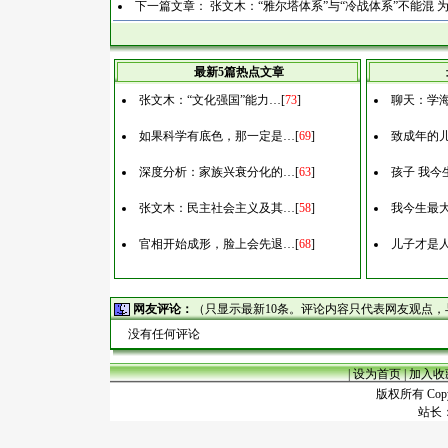
下一篇文章：
张文木：“雅尔塔体系”与“冷战体系”不能混 
最新5篇热点文章
张文木：“文化强国”能力…
[
73
]
聊天：学
如果科学有底色，那一定是…
[
69
]
致成年的
深度分析：家族兴衰分化的…
[
63
]
孩子 我今
张文木：民主社会主义及其…
[
58
]
我今生最
官相开始成形，脸上会先退…
[
68
]
儿子才是
网友评论：
（只显示最新10条。评论内容只代表网友观点
没有任何评论
|
设为首页
|
加入收
版权所有 Copyr
站长：谢昭