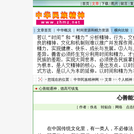
|
首页
|
文章
|
下载
|
图片
|
留言
|
复
|
文章首页
|
中华概况
|
时间资源和精力资源
|
横向比较
|
您现在的位置：
中华民族精神网
>>
文章
>>
个人精神
心善能通神，德高可镇鬼
心善能
［ 作者：佚名 转贴自：网络 点击数：91
在中国传统文化里，有一类人，不必修法