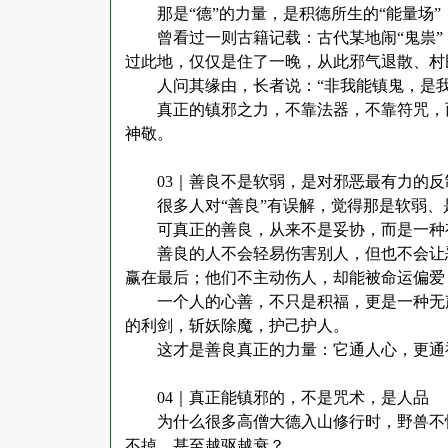
那是
“德”的力量，是积德所生的“能量场
曾看过一则古籍记载：古代某地闹
“鬼祟
过此地，仅仅是住了一晚，从此邪气退散、村
人问其缘由，长者说：
“非我能镇鬼，是
真正的镇邪之力，不靠法器，不靠符咒，
神敬。
03｜善良不是软弱，是对邪恶最有力的反
很多人对
“善良”有误解，觉得那是软弱
可真正的善良，从来不是妥协，而是一种
善良的人不会轻易伤害别人，但也不会让
赢在最后；他们不主动伤人，却能被命运偏爱
一个人的心善，不只是积福，更是一种无
的利剑，斩妖除魔，护己护人。
这才是善良真正的力量：它通人心，更通
04｜真正能镇邪的，不是咒术，是人品
为什么很多高僧大德入山修行时，野兽不
不掉，甚至越驱越衰？