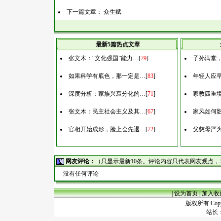
下一篇文章：
众生赋
最新5篇热点文章
张文木：“文化强国”能力…
[
79
]
子孙满堂
如果科学有底色，那一定是…
[
83
]
年轻人应
深度分析：家族兴衰分化的…
[
71
]
家教四重
张文木：民主社会主义及其…
[
67
]
家风如何
官相开始成形，脸上会先退…
[
72
]
父慈母严
网友评论：
（只显示最新10条。评论内容只代表网友观点
没有任何评论
|
设为首页
|
加入收
版权所有 Copyr
站长：谢昭