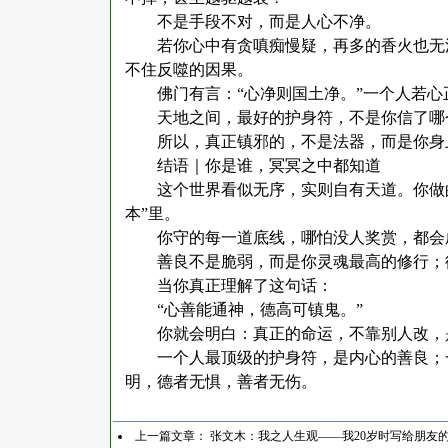
不是手段不对，而是人心不净。
若你心中有贪嗔痴慢疑，再多的香火也无
不住反噬的因果。
佛门有言：
“心净则国土净。”一个人若
天地之间，最好的护身符，不是你信了哪
所以，真正镇邪的，不是法器，而是你身
结语｜你是谁，冥冥之中都知道
这个世界看似无序，实则自有天道。你做
本”里。
你守的每一道底线，哪怕没人奖赏，都会
善良不是脆弱，而是你灵魂最高的修行；
当你真正理解了这句话：
“心善能通神，德高可镇鬼。”
你就会明白：真正的命运，不靠别人改，
一个人最顶级的护身符，是内心的善良；
明，德者无惧，善者无伤。
上一篇文章：
张文木：我之人生观——我20岁时写给朋友