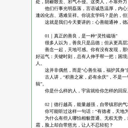
处，阴霾散去、邪气不侵。这类人，不靠外力
他们行事光明磊落，言语诚恳温厚，内心
逢凶化吉、遇难呈祥。你说玄学吗？是的，但
这就是我们今天要讲的：心善能通神，德
01｜真正的善良，是一种“灵性磁场”
很多人以为，善良只是品德；但从更高层
善念一起，天地可感。你有没有发现，那
好运气：关键时刻，总有人伸手帮一把；困境
人。
这并非偶然，而是
“心善生福，福护其身
古人讲，
“积善之家，必有余庆”，不是
辑”。
你是什么样的人，宇宙就给你怎样的回应
02｜德行越高，能量越强，自带镇邪的气
你可能听过这样一句话：
“有德者，天地
为什么有些人哪怕相貌普通、无权无势，
霜，脸上却自带慈光，让人不忍轻犯？