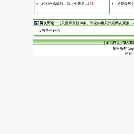
官相开始成形，脸上会先退…
[
72
]
父慈母严
网友评论：
（只显示最新10条。评论内容只代表网友观点
没有任何评论
|
设为首页
|
加入收
版权所有 Copyr
站长：谢昭