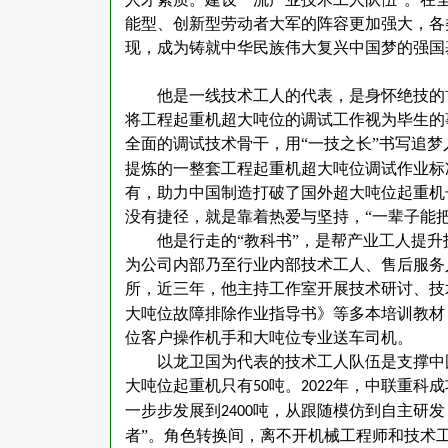
能型、创新型劳动者大军的阵容更加强大，各
现，成为铸就中华民族伟大复兴中国梦的强国
他是一线技术工人的代表，是身怀绝技的
将工程起重机超大吨位的调试工作视为毕生的
全面的调试技术骨干，用
“一技之长”书写追
提炼的一整套工程起重机超大吨位调试作业标
有，助力中国制造打破了国外超大吨位起重机
没有捷径，就是靠着热爱与坚持，“一辈子能
他是行走的
“教科书”，是帮产业工人提
为公司内部乃至行业内部技术工人、售后服务
所，近三年，他主持工作室开展技术研讨、技
大吨位故障排除作业指导书》等多本培训教材
位客户操作机手和大吨位专业送车司机。
以龙卫国为代表的技术工人队伍是支撑中
大吨位起重机只有
吨。
年，中联重科成
50
2022
一步步发展到
吨，从跟随模仿到自主研发
2400
者”。角色转换间，离不开机械工程师和技术