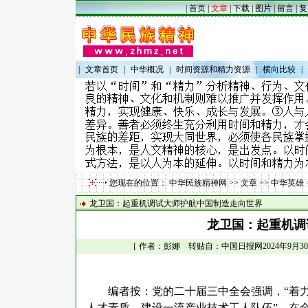
|
首页
|
文章
|
下载
|
图片
|
留言
|
复
|
文章首页
|
中华概况
|
时间资源和精力资源
|
横向比较
|
您现在的位置：
中华民族精神网
>>
文章
>>
中华英雄
龙卫国：起重机调试大师护航中国制造走向世界
龙卫国：起重机调
［ 作者：彭娜 转贴自：中国日报网2024年9月30日电
编者按：党的二十届三中全会强调，
“着
人才素质。建设一流产业技术工人队伍”。在