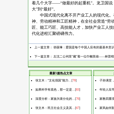
着几个大字——“做最好的起重机”。龙卫国说
大”到“最好”。
中国式现代化离不开产业工人的现代化。
神、劳动精神和工匠精神，在全社会营造
“劳
匠、能工巧匠、高技能人才，加快产业工人技
代化进程汇聚磅礴伟力。
上一篇文章：
胡葆琳：爱国是每个中国人应有的最基本意
下一篇文章：
左沈二公祠里“藏”着一位巾帼英雄——林普晴
最新5篇热点文章
张文木：“文化强国”能力…
[
79
]
子孙满堂
如果科学有底色，那一定是…
[
83
]
年轻人应
深度分析：家族兴衰分化的…
[
70
]
家教四重
张文木：民主社会主义及其…
[
67
]
家风如何