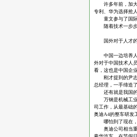
许多年前，加
专利、华为选择抢
童文参与了国
随着技术一步
国外对于人才
中国一边培养
外对于中国技术人
看，这也是中国企
刚才提到的尹
总经理，一手缔造
还有就是我国
万钢是机械工
司工作，从最基础
奥迪
A4
的整车研发
哪怕到了现在
奥迪公司相当
豪华汽车。在节假