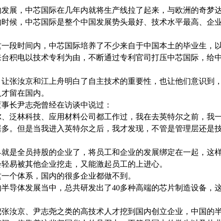
的发展，中芯国际在几年内就将生产线拉了起来，与欧洲的奇梦
的时候，中芯国际是整个中国发展势头最好、技术水平最高、企
这一段时间内，中芯国际培养了不少来自于中国本土的毕业生，
来台积电以技术专利为由，不断通过专利官司打压中芯国际，给
，让张汝京和江上舟明白了自主技术的重要性，也让他们意识到
人才留在国内。
董事长尹志尧曾经在访谈中说过：
尔、泛林科技、应用材料公司都工作过，我在去英特尔之前，我
居多。但是当我进入英特尔之后，我才发现，不管是管理层还是
早就是全员持股的企业了，将员工和企业的发展绑定在一起，这
会轻易被其他企业挖走，又能激起员工的上进心。
这一个体系，国内的很多企业都做不到。
的半导体发展当中，总共研发出了
40
多种高端的芯片制造设备，
把张汝京、尹志尧之类的高技术人才挖到国内创立企业，中国的