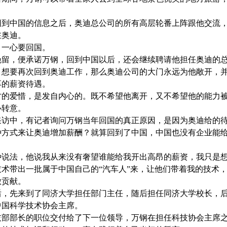
回到中国的信息之后，奥迪总公司的所有高层轮番上阵跟他交流
在奥迪。
，一心要回国。
挽留，便承诺万钢，回到中国以后，还会继续聘请他担任奥迪的
，想要再次回到奥迪工作，那么奥迪公司的大门永远为他敞开，
厚的薪资待遇。
才的爱惜，是发自内心的。既不希望他离开，又不希望他的能力
心转意。
采访中，有记者询问万钢当年回国的真正原因，是因为奥迪给的
种方式来让奥迪增加薪酬？就算回到了中国，中国也没有企业能
种说法，他说我从来没有奢望谁能给我开出高昂的薪资，我只是
技术带出一批属于中国自己的
“汽车人”来，让他们带着我的技术
做贡献。
后，先来到了同济大学担任部门主任，随后担任同济大学校长，
中国科学技术协会主席。
技部部长的职位交付给了下一位领导，万钢在担任科技协会主席