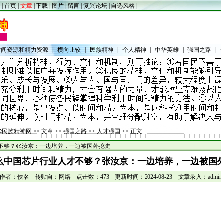
|
首页
|
文章
|
下载
|
图片
|
留言
|
复兴论坛
|
自选风格
|
时间资源和精力资源
|
横向比较
|
民族精神
|
个人精神
|
中华英雄
|
强国之路
|
华民族精神网
>>
文章
>>
强国之路
>>
人才强国
>> 正文
不够？张汝京：一边培养，一边被国外挖走
么中国芯片行业人才不够？张汝京：一边培养，一边被国
 作者：佚名 转贴自：网络 点击数：473 更新时间：2024-08-23 文章录入：admin