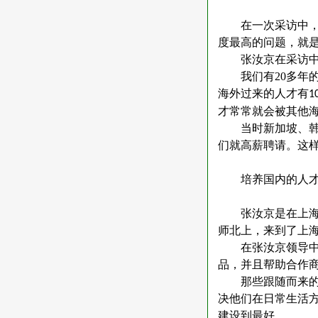
在一次采访中
度最高的问题，就
张汝京在采访
我们有
20
多年
海外过来的人才有
1
才常常就会被其他
当时新加坡、
们就高薪聘请。这
培养国内的人
张汝京是在上
师北上，来到了上
在张汝京领导
品，并且帮助合作
那些跟随而来
决他们在日常生活
建设到最好。