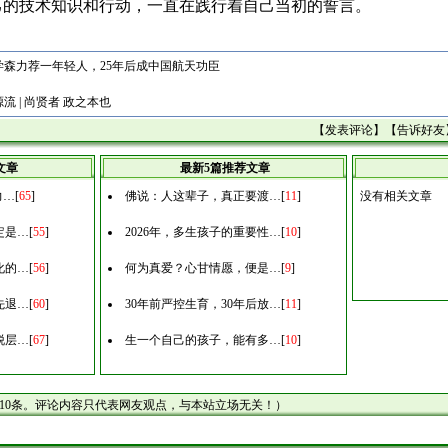
己的技术知识和行动，一直在践行着自己当初的誓言。
钱学森力荐一年轻人，25年后成中国航天功臣
流 | 尚贤者 政之本也
【
发表评论
】【
告诉好友
文章
最新5篇推荐文章
力…
[
65
]
佛说：人这辈子，真正要渡…
[
11
]
没有相关文章
定是…
[
55
]
2026年，多生孩子的重要性…
[
10
]
化的…
[
56
]
何为真爱？心甘情愿，便是…
[
9
]
先退…
[
60
]
30年前严控生育，30年后放…
[
11
]
脱层…
[
67
]
生一个自己的孩子，能有多…
[
10
]
10条。评论内容只代表网友观点，与本站立场无关！）