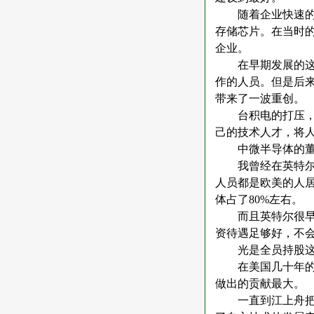
随着企业快速
存储芯片。在当时
企业。
在早期发展的
作的人员。但是后
带来了一波重创。
台积电的打压
己的技术人才，将
中微半导体的
我曾经在英特
人员都是欧美的人
体占了
80%
左右。
而且英特尔很
资待遇足够好，不
光是全员持股
在美国几十年
做出的贡献最大。
一直到江上舟