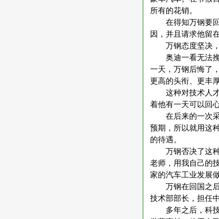
所有的花销。
在得知万钢要
因，并且请求他留
万钢态度坚决
奥迪一看无法
一天，万钢后悔了
更高的头衔、更丰
这种对技术人
着他有一天可以回
在后来的一次
预期，所以就用这
的待遇。
万钢否决了这
老师，用我自己的
家的汽车工业发展
万钢在回国之
技术部部长，担任
多年之后，科