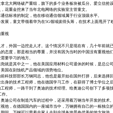
大拿北大网络破产重组，旗下的多个业务板块被瓜分。爱立信抢
人，花重金挖来了当年北电网络的实验室主管童文。
际通信标准的制定，他在移动通信领域属于行业顶级水平。
步发展，童文带领着华为在
5G
领域拔得头筹，在技术上面甩开了
的重视
人才，外国一边挖走人才。这个情况不只是现在有，几十年前就
员的态度，那是相当的尊重，并没有因为当时的中国没有重视他
业需要学习的地方。
志尧就是其中之一，他在美国应用材料公司退休的时候，是总公
了美国在刻蚀机产品领域的强势地位。
的前科技部部长万钢同志，他也是最开始在国外打拼，后来选择
业出身的技术工程师，他在德国学习工作，在获得了博士学位之
的工程师，一路干到了奥迪的技术经理。给奥迪公司创下了多项
工作。
，奥迪公司在制造汽车的过程中，还采用着万钢当年开发的技术
重视他，在德国国内的一座城市当中，万钢拥有自己的一栋独立
日期间，万钢可以带着全家人去到全球各地景色优美的地方旅游