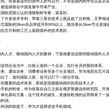
空间。依靠着这些归国华人的号召力，不管是国内的学生以及从
，都选择留在中国发展半导体产业。
被国际层面公认的顶级制程专家，梁孟松。
下了许多技术专利，带着三星在技术上面反超了台积电，又带领
中芯国际的
良品率提升到
以上，随后便从
节点直接
28nm
90%
28nm
国在芯片制程工艺上面跟国外的技术差距。
才
国内人才、吸纳国内人才的案例，下面就要说说那些吸纳国外人
国这些企业当中，比较上道的一个企业，实行全员持股的体系。
业务、通信业务、消费者业务等多个分支项目。华为海思在芯片
地位了，放到国际上面，也可以打下一部分市场。
特别重要的战术体系，那就是招揽吸纳国外的高技术人才。
做手机的时候，华为依靠在自己之前在俄罗斯建设的研究院，开
一体化基站方案，这个技术的诞生，直接给欧洲的运营商来了一
的利润。
金利润的前提下，华为才选择进攻手机领域。