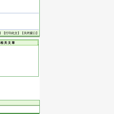
】【
打印此文
】【
关闭窗口
】
相 关 文 章