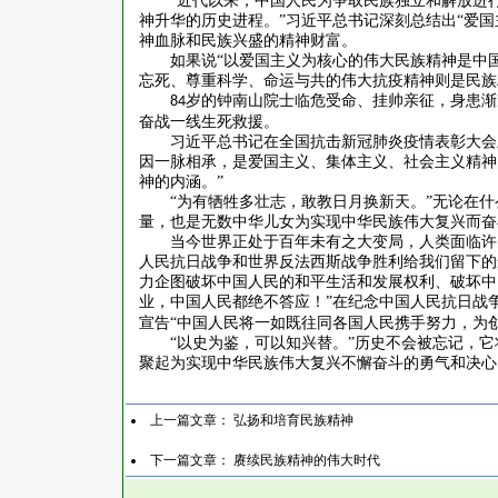
“近代以来，中国人民为争取民族独立和解放进
神升华的历史进程。”习近平总书记深刻总结出“爱
神血脉和民族兴盛的精神财富。
如果说
“以爱国主义为核心的伟大民族精神是中
忘死、尊重科学、命运与共的伟大抗疫精神则是民族
岁的钟南山院士临危受命、挂帅亲征，身患渐
84
奋战一线生死救援。
习近平总书记在全国抗击新冠肺炎疫情表彰大会
因一脉相承，是爱国主义、集体主义、社会主义精神
神的内涵。”
“为有牺牲多壮志，敢教日月换新天。”无论在
量，也是无数中华儿女为实现中华民族伟大复兴而奋
当今世界正处于百年未有之大变局，人类面临许
人民抗日战争和世界反法西斯战争胜利给我们留下的
力企图破坏中国人民的和平生活和发展权利、破坏中
业，中国人民都绝不答应！”在纪念中国人民抗日战
宣告“中国人民将一如既往同各国人民携手努力，为
“以史为鉴，可以知兴替。”历史不会被忘记，
聚起为实现中华民族伟大复兴不懈奋斗的勇气和决心
上一篇文章：
弘扬和培育民族精神
下一篇文章：
赓续民族精神的伟大时代