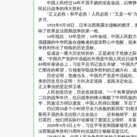
中国人民经过
年不屈不挠的浴血奋战，以铮铮
14
民抗日战争的伟大胜利。
“正义必胜！和平必胜！人民必胜！”又是一年“
岁月。
年
月
日，日本法西斯露出侵略的獠牙，
1931
9
18
响了世界反法西斯战争的第一枪。
年抵抗，
年坚持，
年奋战，中国人民勠力
14
14
14
强蹂躏的中华民族在侵略者的嚣张野心中觉醒，迎来
争胜利作出了特殊的历史贡献。
促成这一重大历史转折的，正是诞生于危难之际
量。
“中国共产党的中流砥柱作用是中国人民抗日战
周年座谈会上，习近平总书记道出关键，“中国共
69
亡图存的希望，引领着夺取战争胜利的正确方向，成
历史证明，危难当头，中国共产党是中流砥柱。
来的历史充分证明：方向决定道路，道路决定命运。
正义事业的坚定捍卫者。
人民创造历史，历史造就英雄。
“一个有希望的
二白的战争年代，抗日战争的烽火唤醒了中华民族的
华，民族活力得以激发，中国人民得以觉醒，开启了
仍记得
多个小时拼尽全力杀敌的新四军“刘老
10
誓死不屈的东北抗联八位女战士……还有杨靖宇、赵
日英烈，他们用实际行动展现了爱国主义情怀，丰富
年
月
日上午，习近平等党和国家领导人来
2020
9
3
法西斯战争胜利
周年向抗战烈士敬献花篮仪式。
75