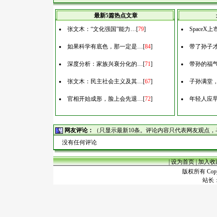
最新5篇热点文章
张文木：“文化强国”能力…
[
79
]
Space
如果科学有底色，那一定是…
[
84
]
带了孙子
深度分析：家族兴衰分化的…
[
71
]
带孙的福
张文木：民主社会主义及其…
[
67
]
子孙满堂
官相开始成形，脸上会先退…
[
72
]
年轻人应
网友评论：
（只显示最新10条。评论内容只代表网友观点
没有任何评论
|
设为首页
|
加入收
版权所有 Copyr
站长：谢昭