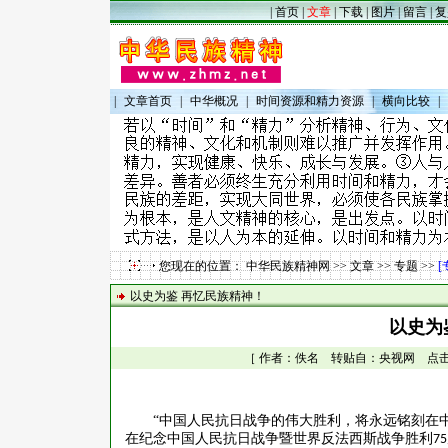
|
首页
|
文章
|
下载
|
图片
|
留言
|
复
|
文章首页
|
中华概况
|
时间资源和精力资源
|
横向比较
|
您现在的位置：
中华民族精神网
>>
文章
>>
专题
>>
[
以史为鉴 再忆民族精神！
以史为
［ 作者：佚名 转贴自：央视网 点击数：3
“中国人民抗日战争的伟大胜利，将永远铭刻在
在纪念中国人民抗日战争暨世界反法西斯战争胜利
75