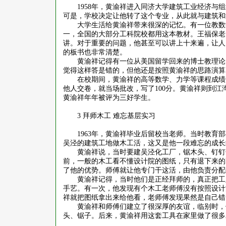
1958
年，黄渝祥进入同济大学建筑工业经济与组
可是，学校决定让他转了这个专业，从此就与建筑和
大学生活给黄渝祥带来很深的记忆。有一位教数
一，全国的大部分工科院校都用这本教材。王福保老
讲。对于重要的问题，他甚至可以讲上十来遍，让人
的板书也非常清楚。
黄渝祥记得有一位从美国留学回来的博士教理论
觉得这样答是错的，但他还是按照黄渝祥的思路演算
在校期间，黄渝祥的高等数学、力学等课程成绩
他人交卷，就当场批改，写了
100
分。黄渝祥则到江
黄渝祥年年被评为三好学生。
3
拜师木工 难忘基层实习
1963
年，黄渝祥毕业后留校当老师。当时教育部
吴泾的建筑工地做木工活，这又是他一段难忘的成长
黄渝祥说，当时要建吴泾化工厂，锯木头、钉钉
前，一般的木工看不懂设计院的图纸，只有退下来的
了他的优势。师傅就让他专门干这活，由他负责分配
黄渝祥记得，当时他们是正经拜师的，真正把工
手艺。有一次，他发现有个木工老师傅没有按照设计
祥就把图纸拿出来给他看，老师傅发现果然是自己错
黄渝祥和师傅们建立了很深厚的友谊，临别时，
头、锯子。后来，黄渝祥用这套工具在家里做了很多