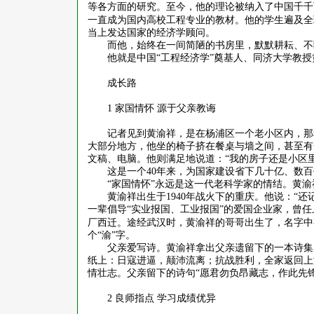
等各方面的研究。至今，他的理论被纳入了中国千千
一直成为国内高校工程专业的教材。他的学生遍及全
当上发达国家的经济学顾问。
而他，始终在一间简陋的书房里，默默耕耘、不
他就是中国
“工程经济学”奠基人、同济大学教
成长路
1
家国情怀 源于父亲教诲
记者见到黄渝祥，是在杨浦区一个老小区内，那
大部分地方，他坐的椅子挤在餐桌与墙之间，甚至有
文稿、电脑。他则满足地说道：“我的房子还是小区里
这是一个
40
年来，为国家建设省下几十亿、数百
“家国情怀”永远是这一代老科学家的情结。黄渝
黄渝祥出生于
1940
年战火下的重庆。他说：“还
一辈倡导“实业报国、工业报国”的爱国企业家，曾
厂西迁。途经武汉时，黄渝祥的哥哥出生了，名字中
个“渝”字。
父亲爱写诗。黄渝祥拿出父亲遗留下的一本诗集
纸上：日寇进逼，颠沛流离；抗战胜利，全家返回上
情壮志。父亲留下的诗句
“愿君勿负昂藏志，作此先
2
良师指点 学习成绩优异