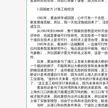
黄渝祥欣然答应，但自己准备了饭食。因为在日本，
5
回国效力 计算工程经济
1982
年，黄渝祥学成回国，心中只有一个念想，
家发展做贡献。所以，我一天也没拖就回来了”。没
成宝贝。
从
1982
年到
年，整个国家的形势是对外开放
1986
济评价，也就是要做可行性研究。其实投资一个项目
个项目在技术上是否可行、在经济上是否合理，黄渝
1985
年左右，黄渝祥一边做翻译，一边做可行性
位叫国务院发展研究中心，地点就设在中南海。他们
与参数》，并以国家计委文件的名义发布。这是一份
件。
后来，黄渝祥参与了浦江上首座大桥南浦大桥的
一个最好的例子。不能简单以大桥的投资和未来收费
的物流速度加快了，这些都是无形的投资回报，是工
桥设计是考虑通自行车的，因为当时上海人的主要交
工业基地。”放到今天来看，也许当年的计算未必准
了。“这正是工程经济计算的难点，因为未来有许多
黄渝祥还参与了杭州湾跨海大桥的决策咨询。他
上海长江口的航道只能通过两万吨的船。长江口有
“
候才能开进来，因此要想办法开出航道来，所以就有
士做了实验室模型，但由于台风和水流的变化，航道
当时，从港口和自然条件来说，宁波比上海优越