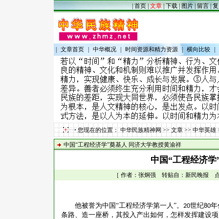
|
首页
|
文章
|
下载
|
图片
|
留言
|
复
|
文章首页
|
中华概况
|
时间资源和精力资源
|
横向比较
|
您现在的位置：
中华民族精神网
>>
文章
>>
中华英雄
中国“工程经济学”奠基人 同济大学教授黄渝祥
中国“工程经济学
［ 作者：张炯强 转贴自：新民晚报 点击数：
他被誉为中国
“工程经济学第一人”。
世纪
年
20
80
条路、造一座桥，其投入产出如何，怎样发挥建设项