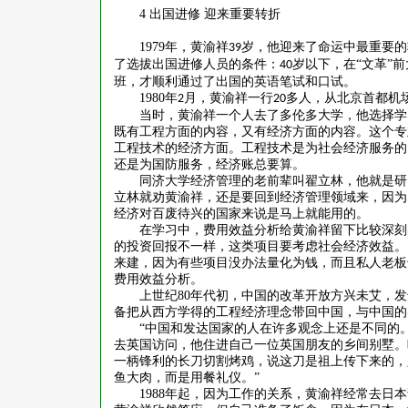
4
出国进修 迎来重要转折
1979
年，黄渝祥
岁，他迎来了命运中最重要的
39
了选拔出国进修人员的条件：
岁以下，在“文革”
40
班，才顺利通过了出国的英语笔试和口试。
1980
年
月，黄渝祥一行
多人，从北京首都机
2
20
当时，黄渝祥一个人去了多伦多大学，他选择学
既有工程方面的内容，又有经济方面的内容。这个专
工程技术的经济方面。工程技术是为社会经济服务的
还是为国防服务，经济账总要算。
同济大学经济管理的老前辈叫翟立林，他就是研
立林就劝黄渝祥，还是要回到经济管理领域来，因为
经济对百废待兴的国家来说是马上就能用的。
在学习中，费用效益分析给黄渝祥留下比较深刻
的投资回报不一样，这类项目要考虑社会经济效益。
来建，因为有些项目没办法量化为钱，而且私人老板
费用效益分析。
上世纪
80
年代初，中国的改革开放方兴未艾，发
备把从西方学得的工程经济理念带回中国，与中国的
“中国和发达国家的人在许多观念上还是不同的
去英国访问，他住进自己一位英国朋友的乡间别墅。
一柄锋利的长刀切割烤鸡，说这刀是祖上传下来的，
鱼大肉，而是用餐礼仪。”
1988
年起，因为工作的关系，黄渝祥经常去日本