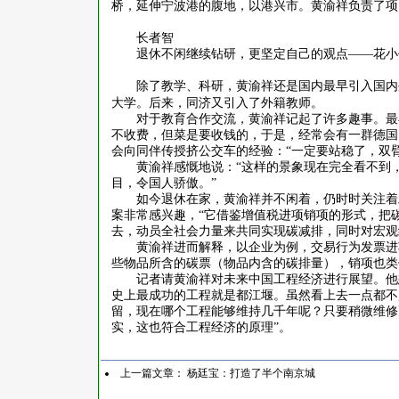
桥，延伸宁波港的腹地，以港兴市。黄渝祥负责了项
长者智
退休不闲继续钻研，更坚定自己的观点
——花小
除了教学、科研，黄渝祥还是国内最早引入国内
大学。后来，同济又引入了外籍教师。
对于教育合作交流，黄渝祥记起了许多趣事。最
不收费，但菜是要收钱的，于是，经常会有一群德国
会向同伴传授挤公交车的经验：
“一定要站稳了，双
黄渝祥感慨地说：
“这样的景象现在完全看不到
目，令国人骄傲。”
如今退休在家，黄渝祥并不闲着，仍时时关注着
案非常感兴趣，“它借鉴增值税进项销项的形式，把
去，动员全社会力量来共同实现碳减排，同时对宏观
黄渝祥进而解释，以企业为例，交易行为发票进
些物品所含的碳票（物品内含的碳排量），销项也类
记者请黄渝祥对未来中国工程经济进行展望。他
史上最成功的工程就是都江堰。虽然看上去一点都不
留，现在哪个工程能够维持几千年呢？只要稍微维修
实，这也符合工程经济的原理”。
上一篇文章：
杨廷宝：打造了半个南京城