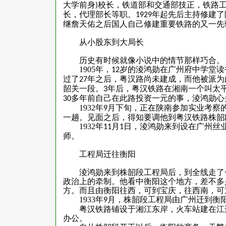
大学前身
校长，铁道部和交通部技正，铁路
)
长，代理部长等职。
年起先后主持修建了
1929
继詹天佑之后国人自己修建重要铁路的又一先
从小股东到大局长
历史有时候就像小说中的情节那样巧合。
1905
年，
岁的淩鸿勋在广州府中学堂读
12
过了
年之后，粤汉路尚未建成，而他被派为
27
韶关一段。
年后，粤汉铁路在湘南一个叫太
3
多年前自己在此路投资一元的事，淩鸿勋心
30
1932
年
月下旬，正在陕南参加实业考察
9
一趟。见面之后，得知要调他到粤汉铁路株韶
1932
年
月
日，淩鸿勋来到设在广州丝
11
1
师。
工程局迁往衡阳
淩鸿勋来到株韶段工程局后，到全线走了
政治上的牵制。他看中衡阳这个地方，差不多
方。而且由衡阳往西，可到宝庆，往西南，可
1933
年
月，株韶段工程局由广州迁到衡
9
粤汉铁路铺设于湘江东岸，火车站建在江
办公。