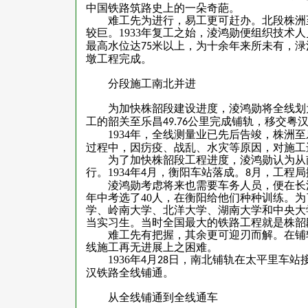
中国铁路筑路史上的一朵奇葩。
难工先为进行，易工更可赶办。北段株洲
较巨。
1933
年复工之始，淩鸿勋便组织技术人
最高水位达
米以上，为十余年来所未有，渌
75
墩工程完成。
分段施工南北并进
为加快株韶段建设进度，淩鸿勋将全线划
工的韶关至乐昌
公里完成铺轨，移交粤
49.76
1934
年，全线测量业已先后告竣，株洲至
过程中，因疠疫、战乱、水灾等原因，对施工
为了加快株韶段工程进度，淩鸿勋认为从
行。
1934
年
月，衡阳车站落成。
月，工程局
4
8
淩鸿勋考虑将来也需要车务人员，便在长
年中考选了
40
人，在衡阳给他们种种训练。为
学、岭南大学、北洋大学、湖南大学和中央大
当实习生。当时全国最大的铁路工程就是株韶
难工先有把握，其余更可迎刃而解。在铺
线施工再无进展上之困难。
1936
年
月
日，南北铺轨在太平里车站
4
28
汉铁路全线铺通。
从全线铺通到全线通车