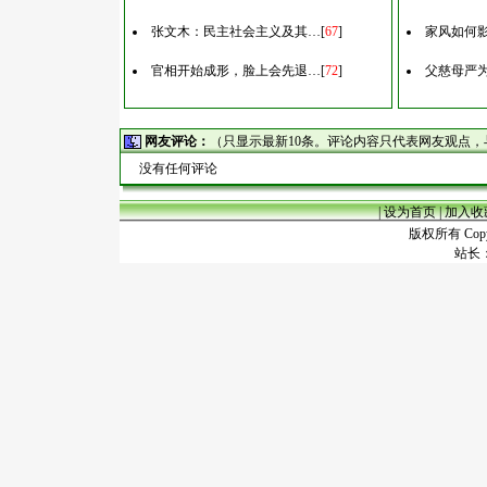
张文木：民主社会主义及其…
[
67
]
家风如何
官相开始成形，脸上会先退…
[
72
]
父慈母严
网友评论：
（只显示最新10条。评论内容只代表网友观点
没有任何评论
|
设为首页
|
加入收
版权所有 Copyr
站长：谢昭