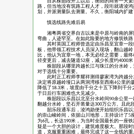
自从株韶段开工以后，衡阳的商务一天繁
路，但当地没有筑路工程人才，段珩就请淩鸿
划，并派测量队去测量。不久，衡阳城内扩建
慎选线路先难后易
湘粤两省交界自古以来是中原与岭南的屏
弯曲，人迹罕至。在如此险要的地方修筑铁路
其时英国工程师曾选定由乐昌至宜章一段
板，他带领工程技术人员深入现场，翻山越岭
比，他认为宜章一地，本无必经之需要，最终
径变更后，减去隧道
座，减少长度约
米
52
4000
株韶段从哪里跨越长江与珠江的分水岭，
对于选线十分重要。
此时正工程师李耀祥测得廖家湾为跨越分
决定将原越岭垭口从两洞湾移至西南
4
公里的
降低了
米，坡度由千分之十五下降到千分
18.3
于日后行车困难也大见减少。
株韶段以乐昌以北至分水岭间
90
余公里一
翻越分水岭，坚石开凿量达
万公方。且此
300
韶乐段通车后，淩鸿勋便开始组织乐昌以
的崇山峻岭间，依据山川地形，主持设计了
5
为
孔，长达
米，为当时全国最长的一座铁
6
190
疑是一个大胆的设计，建筑难度极大。那段时
道，克服重重困难，最终完成了这一全线的重