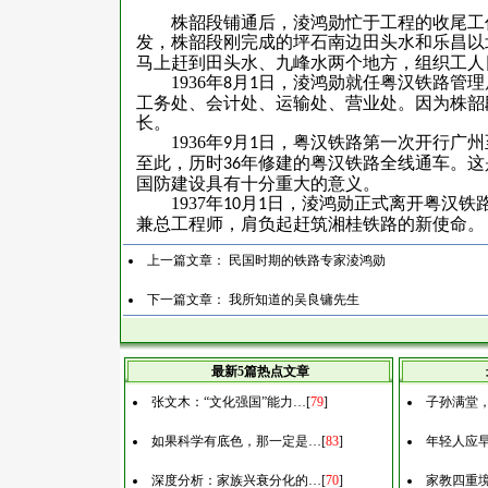
株韶段铺通后，淩鸿勋忙于工程的收尾工
发，株韶段刚完成的坪石南边田头水和乐昌以
马上赶到田头水、九峰水两个地方，组织工人
1936
年
月
日，淩鸿勋就任粤汉铁路管理
8
1
工务处、会计处、运输处、营业处。因为株韶
长。
1936
年
月
日，粤汉铁路第一次开行广州
9
1
至此，历时
年修建的粤汉铁路全线通车。这
36
国防建设具有十分重大的意义。
1937
年
月
日，淩鸿勋正式离开粤汉铁
10
1
兼总工程师，肩负起赶筑湘桂铁路的新使命。
上一篇文章：
民国时期的铁路专家淩鸿勋
下一篇文章：
我所知道的吴良镛先生
最新5篇热点文章
张文木：“文化强国”能力…
[
79
]
子孙满堂
如果科学有底色，那一定是…
[
83
]
年轻人应
深度分析：家族兴衰分化的…
[
70
]
家教四重