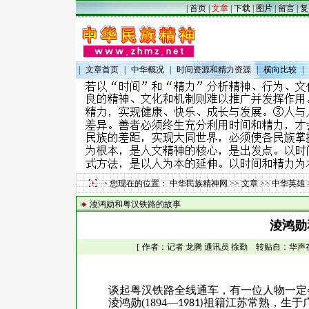
|
首页
|
文章
|
下载
|
图片
|
留言
|
复
|
文章首页
|
中华概况
|
时间资源和精力资源
|
横向比较
|
您现在的位置：
中华民族精神网
>>
文章
>>
中华英雄
淩鸿勋和粤汉铁路的故事
淩鸿勋
［ 作者：记者 龙腾 通讯员 徐勤 转贴自：华声在线 
谈起粤汉铁路全线通车，有一位人物一定
淩鸿勋
(1894
—
祖籍江苏常熟，生于
1981)