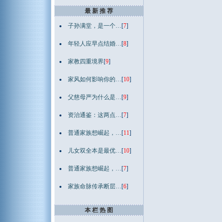
最 新 推 荐
子孙满堂，是一个…
[
7
]
年轻人应早点结婚…
[
8
]
家教四重境界
[
9
]
家风如何影响你的…
[
10
]
父慈母严为什么是…
[
9
]
资治通鉴：这两点…
[
7
]
普通家族想崛起，…
[
11
]
儿女双全本是最优…
[
10
]
普通家族想崛起，…
[
7
]
家族命脉传承断层…
[
6
]
本 栏 热 图