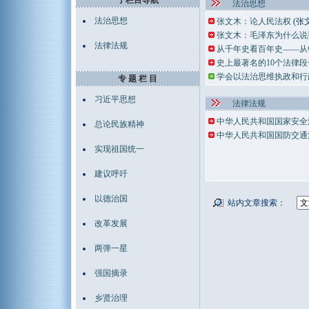
子栏目导航
法治思想
法治思想
张文木：论人民法权
(张
张文木：毛泽东为什么说
法律法规
从千年史看百年史——从
史上最著名的10个法律
学会以法治思维执政和行
专 题 栏 目
习近平思想
法律法规
中华人民共和国国家安全
总论民族精神
中华人民共和国国防交通
实现祖国统一
建议呼吁
以德治国
站内文章搜索：
改革发展
两弹一星
强国摘录
乡贤治理