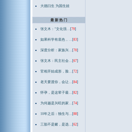
大德曰生 为国生娃
最 新 热 门
张文木：“文化强…
[
79
]
如果科学有底色，…
[
83
]
深度分析：家族兴…
[
70
]
张文木：民主社会…
[
67
]
官相开始成形，脸…
[
72
]
老天要渡你，会让…
[
84
]
怀孕，是这辈子最…
[
82
]
为何越是兴旺的家…
[
74
]
10年之后：独生与…
[
88
]
三胎不是赌，是选…
[
62
]