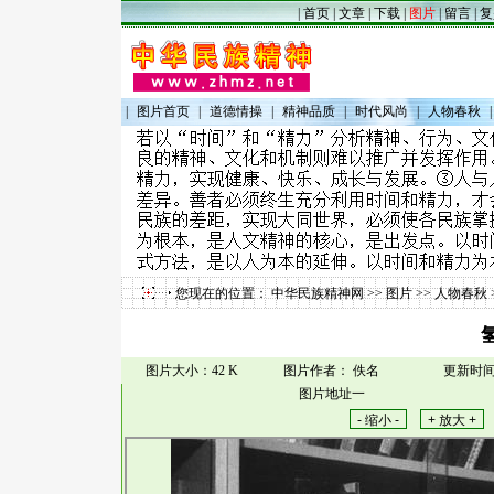
|
首页
|
文章
|
下载
|
图片
|
留言
|
复
|
图片首页
|
道德情操
|
精神品质
|
时代风尚
|
人物春秋
|
您现在的位置：
中华民族精神网
>>
图片
>>
人物春秋
图片大小：42 K
图片作者： 佚名
更新时间：2
图片地址一