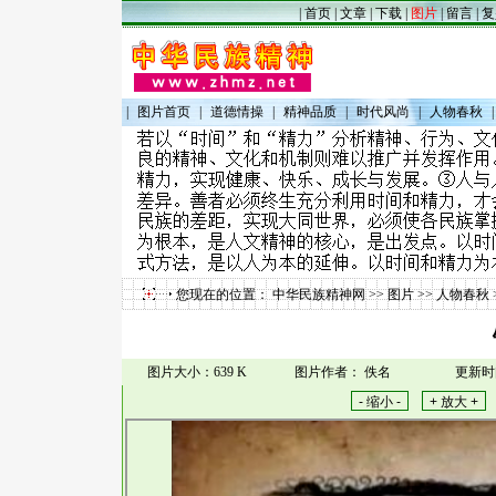
|
首页
|
文章
|
下载
|
图片
|
留言
|
复
|
图片首页
|
道德情操
|
精神品质
|
时代风尚
|
人物春秋
|
您现在的位置：
中华民族精神网
>>
图片
>>
人物春秋
图片大小：639 K
图片作者： 佚名
更新时间：